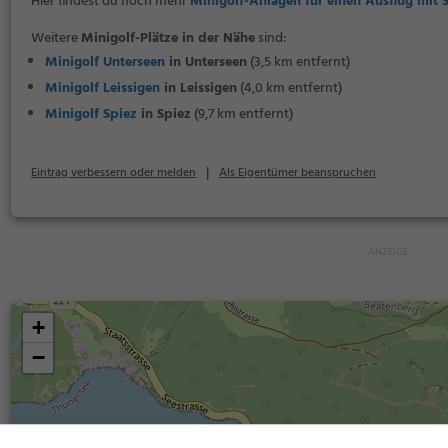
Hier findest du noch mehr
Minigolf-Anlagen für einen Ausflug mit 
Weitere
Minigolf-Plätze in der Nähe
sind:
Minigolf Unterseen
in Unterseen
(3,5 km entfernt)
Minigolf Leissigen
in Leissigen
(4,0 km entfernt)
Minigolf Spiez
in Spiez
(9,7 km entfernt)
|
Eintrag verbessern oder melden
Als Eigentümer beanspruchen
+
−