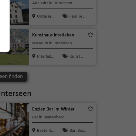
Adelssitz in Unterseen
Untersee
Familie &
n, Schweiz
Kinder, Sehe
nswürdigkeit
Kunsthaus Interlaken
Museum in Interlaken
Interlake
Kunst &
n, Schweiz
Museen
een finden
Unterseen
Enzian Bar im Winter
Bar in Beatenberg
Beatenber
Bar, Bier,