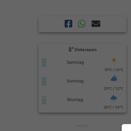
Unterseen
08
Samstag
08
18°C / 33°C
09
Sonntag
08
20°C / 32°C
10
Montag
08
20°C / 30°C