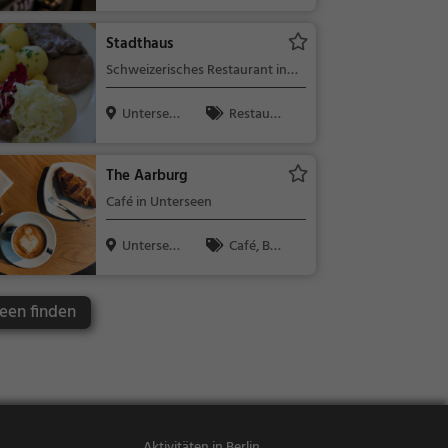
g, Schweiz
Wein, Snacks
/ Getränke
Stadthaus
Schweizerisches Restaurant in
Unterseen
Untersee
Restaura
n, Schweiz
nt, Schweize
risch, Region
The Aarburg
alküche, Mitt
Café in Unterseen
agessen, Abe
ndessen
Untersee
Café, Bar,
n, Schweiz
Restaurant,
Kaffee / Kuc
seen finden
hen, Frühstü
ck, Gebäck /
Teigwaren, B
ier, Wein, Sn
acks / Geträ
nke, Brunch,
Aktivitäten in Berlin