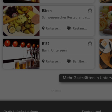
chweiz
Wein, Snacks
/ Getränke
Bären
Schweizerisches Restaurant in
Unterseen
Untersee
Restaura
n, Schweiz
nt, Schweizer
isch, Regiona
B152
lküche, Mitta
Bar in Unterseen
gessen, Aben
dessen
Untersee
Bar, Bier,
n, Schweiz
Wein, Snacks
/ Getränke
Mehr Gaststätten in Unter
Gratis Urlaubskataloge
Deutschland