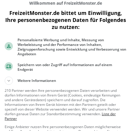
Willkommen auf FreizeitMonster.de
FreizeitMonster.de bittet um Einwilligung,
Ihre personenbezogenen Daten für Folgendes
zu nutzen:
300 m
Personalisierte Werbung und Inhalte, Messung von
1000 ft
Werbeleistung und der Performance von Inhalten,
Zielgruppenforschung sowie Entwicklung und Verbesserung von
Angeboten
Speichern von oder Zugriff auf Informationen auf einem
Endgerät
Ähnliche Aktivitäten wie
Minigolf Unt
Weitere Informationen
Weissenauer
210 Partner werden Ihre personenbezogenen Daten verarbeiten und
Beobachtungsturm
Aussichtsturm in Unterseen
dürfen Informationen von Ihrem Gerät (Cookies, eindeutige Kennungen
und andere Gerätedaten) speichern und darauf zugreifen. Die
Informationen von Ihrem Gerät können mit den Partnern geteilt oder
Untersee
Aussicht
speziell von dieser Website verwendet werden. Wir und unsere Partner
dürfen genaue Daten zur Standortbestimmung verwenden.
Liste der
n, Schweiz
spunkt, Famil
Partner
ie & Kinder,
St. Beatus-Höhlen
Einige Anbieter nutzen Ihre personenbezogenen Daten möglicherweise
Natur