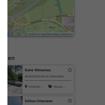
Leaflet
| ©
OpenStreetMap contributors
erseen
Ruine Weissenau
Aussichtsturm in Unterseen
Untersee
Aussicht
n, Schweiz
spunkt, Fami
lie & Kinder,
Schloss Unterseen
Natur