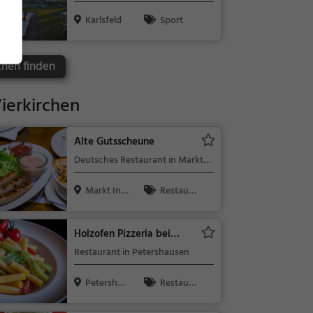
Karlsfeld
Sport
chen finden
ierkirchen
Alte Gutsscheune
Deutsches Restaurant in Markt
Indersdorf
Markt Ind
Restaura
ersdorf
nt, Deutsch,
Mittagessen,
Holzofen Pizzeria bei
Abendessen,
Antonio
Restaurant in Petershausen
Europäisch
Petershau
Restaura
sen
nt, Abendess