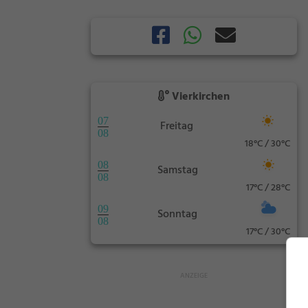
Vierkirchen
07
Freitag
08
18°C / 30°C
08
Samstag
08
17°C / 28°C
09
Sonntag
08
17°C / 30°C