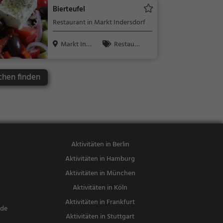
en, Mittages
Bierteufel
sen, Italienis
Restaurant in Markt Indersdorf
ch, Pizza, Eur
opäisch, Veg
Markt Ind
Restaura
etarisch, Me
ersdorf
nt, Abendess
diterran
en, Mittages
chen finden
sen, Griechis
ch, Gyros
Aktivitäten in Berlin
Aktivitäten in Hamburg
Aktivitäten in München
Aktivitäten in Köln
Aktivitäten in Frankfurt
nde
Aktivitäten in Stuttgart