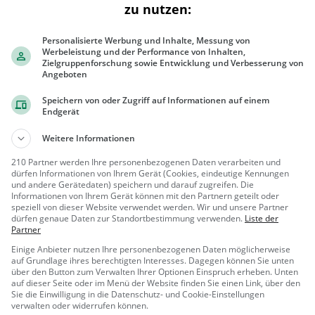
zu nutzen:
Personalisierte Werbung und Inhalte, Messung von
Werbeleistung und der Performance von Inhalten,
Ähnliche Aktivitäten wie
Minigolf Vier
Zielgruppenforschung sowie Entwicklung und Verbesserung von
Angeboten
Schloss Kammerberg
Speichern von oder Zugriff auf Informationen auf einem
Endgerät
Adelssitz in Fahrenzhausen
Weitere Informationen
Fahrenzha
Familie &
210 Partner werden Ihre personenbezogenen Daten verarbeiten und
usen
Kinder, Sehe
dürfen Informationen von Ihrem Gerät (Cookies, eindeutige Kennungen
nswürdigkeit
und andere Gerätedaten) speichern und darauf zugreifen. Die
Altes Rathaus Dachau
Informationen von Ihrem Gerät können mit den Partnern geteilt oder
speziell von dieser Website verwendet werden. Wir und unsere Partner
Rathaus in Dachau
dürfen genaue Daten zur Standortbestimmung verwenden.
Liste der
Partner
Dachau
Sehensw
Einige Anbieter nutzen Ihre personenbezogenen Daten möglicherweise
ürdigkeit
auf Grundlage ihres berechtigten Interesses. Dagegen können Sie unten
über den Button zum Verwalten Ihrer Optionen Einspruch erheben. Unten
auf dieser Seite oder im Menü der Website finden Sie einen Link, über den
Bücherschrank
Sie die Einwilligung in die Datenschutz- und Cookie-Einstellungen
Öffentliches Bücherregal in
verwalten oder widerrufen können.