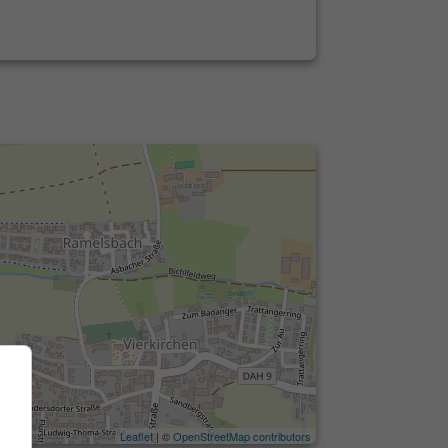
Leaflet
| ©
OpenStreetMap contributors