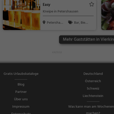
ele
Easy
Kneipe in Petershausen
Petershau
Bar, Bier,
sen
Wein, Snacks
/ Getränke
Mehr Gaststätten in Vierkir
Gratis Urlaubskataloge
Deutschland
Österreich
Blog
Schweiz
Partner
Liechtenstein
Über uns
Impressum
Was kann man am Wochene
machen?