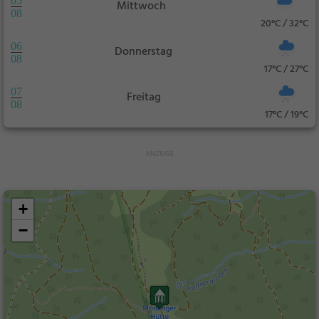
05
Mittwoch
08
20°C / 32°C
06
Donnerstag
08
17°C / 27°C
07
Freitag
08
17°C / 19°C
+
−