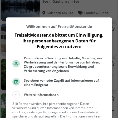
See in Gaishorn am See
Gaishorn am See,
Familie & Kinder,
Öst...
Natur, See
Willkommen auf FreizeitMonster.de
Schloss Kaiserau
FreizeitMonster.de bittet um Einwilligung,
Adelssitz in Admont
Ihre personenbezogenen Daten für
Folgendes zu nutzen:
Admont, Österreic
Familie & Kinder,
h
Sehenswürdigkeit
Personalisierte Werbung und Inhalte, Messung von
Werbeleistung und der Performance von Inhalten,
Gesäuseeingang
Zielgruppenforschung sowie Entwicklung und
Aussichtspunkt in Admont
Verbesserung von Angeboten
Speichern von oder Zugriff auf Informationen auf
Admont, Österreic
Aussichtspunkt, F
einem Endgerät
h
amilie & Kinder, Natu
r
Weitere Informationen
Schloss Paltenstein
210 Partner werden Ihre personenbezogenen Daten
Adelssitz in Treglwang
verarbeiten und dürfen Informationen von Ihrem Gerät
(Cookies, eindeutige Kennungen und andere Gerätedaten)
speichern und darauf zugreifen. Die Informationen von Ihrem
Treglwang, Österr
Familie & Kinder,