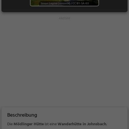
Simon Legner (simon04)
/
CC BY-SA 4.0
Beschreibung
Die
Mödlinger Hütte
ist eine
Wanderhütte in Johnsbach
.