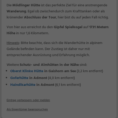
Die
Mödlinger Hütte
ist das perfekte Ziel für eine anstrengende
Wanderung
. Egal ob zwischendurch zum Krafttanken oder als
krönender
Abschluss der Tour
, hier bist du auf jeden Fall richtig.
Von hier aus erreichst du den
Gipfel Spielkogel
auf
1731 Metern
Höhe
in nur 1,6 Kilometern.
Hinweis
: Bitte beachte, dass sich die Wanderhütte in alpinem
Gelände befinden kann. Der Zustieg ist daher nur mit
entsprechender Ausrüstung und Erfahrung möglich.
Weitere
Schutz- und Almhütten in der Nähe
sind:
Oberst Klinke Hütte
in Gaishorn am See
(3,2 km entfernt)
Goferhütte
in Admont
(4,0 km entfernt)
Haindlkarhütte
in Admont
(6,1 km entfernt)
Eintrag verbessern oder melden
Als Eigentümer beanspruchen