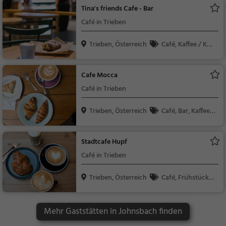
Tina's friends Cafe - Bar
Café in Trieben
Trieben, Österreich
Café, Kaffee / Kuc
hen, Frühstück, Gebä
ck / Teigwaren
Cafe Mocca
Café in Trieben
Trieben, Österreich
Café, Bar, Kaffee /
Kuchen, Frühstück, G
ebäck / Teigwaren, Bi
Stadtcafe Hupf
er, Wein, Snacks / Ge
Café in Trieben
tränke
Trieben, Österreich
Café, Frühstück,
Brunch, Gebäck / Tei
gwaren, Kaffee / Kuc
Mehr Gaststätten in Johnsbach finden
hen