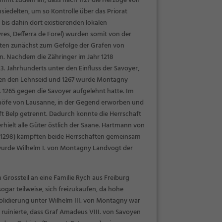
mmt zudem an, dass nach 1127 die Herzöge von
iedelten, um so Kontrolle über das Priorat
bis dahin dort existierenden lokalen
yres, Defferra de Forel) wurden somit von der
ten zunächst zum Gefolge der Grafen von
. Nachdem die Zähringer im Jahr 1218
. Jahrhunderts unter den Einfluss der Savoyer,
oyen den Lehnseid und 1267 wurde Montagny
 1265 gegen die Savoyer aufgelehnt hatte. Im
chöfe von Lausanne, in der Gegend erworben und
t Belp getrennt. Dadurch konnte die Herrschaft
hielt alle Güter östlich der Saane. Hartmann von
l (1298) kämpften beide Herrschaften gemeinsam
r wurde Wilhelm I. von Montagny Landvogt der
 Grossteil an eine Familie Rych aus Freiburg
gar teilweise, sich freizukaufen, da hohe
olidierung unter Wilhelm III. von Montagny war
 ruinierte, dass Graf Amadeus VIII. von Savoyen