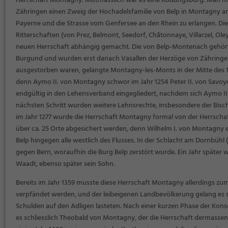
Herrschaft Montagny. Mutmasslich war es eine Rodungsburg. Man ni
Zähringen einen Zweig der Hochadelsfamilie von Belp in Montagny ans
Payerne und die Strasse vom Genfersee an den Rhein zu erlangen. Die 
Ritterschaften (von Prez, Belmont, Seedorf, Châtonnaye, Villarzel, Ole
neuen Herrschaft abhängig gemacht. Die von Belp-Montenach gehör
Burgund und wurden erst danach Vasallen der Herzöge von Zähringen
ausgestorben waren, gelangte Montagny-les-Monts in der Mitte des 13
denn Aymo II. von Montagny schwor im Jahr 1254 Peter II. von Sav
endgültig in den Lehensverband eingegliedert, nachdem sich Aymo II.
nächsten Schritt wurden weitere Lehnsrechte, insbesondere der Bis
im Jahr 1277 wurde die Herrschaft Montagny formal von der Herrschaf
über ca. 25 Orte abgesichert werden, denn Wilhelm I. von Montagny er
Belp hingegen alle westlich des Flusses. In der Schlacht am Dornbüh
gegen Bern, woraufhin die Burg Belp zerstört wurde. Ein Jahr späte
Waadt, ebenso später sein Sohn.
Bereits im Jahr 1359 musste diese Herrschaft Montagny allerdings zum
verpfändet werden, und der leibeigenen Landbevölkerung gelang es so
Schulden auf den Adligen lasteten. Nach einer kurzen Phase der Kons
es schliesslich Theobald von Montagny, der die Herrschaft dermassen