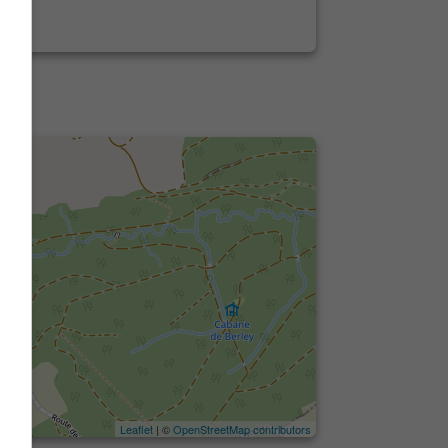
Leaflet
| ©
OpenStreetMap contributors