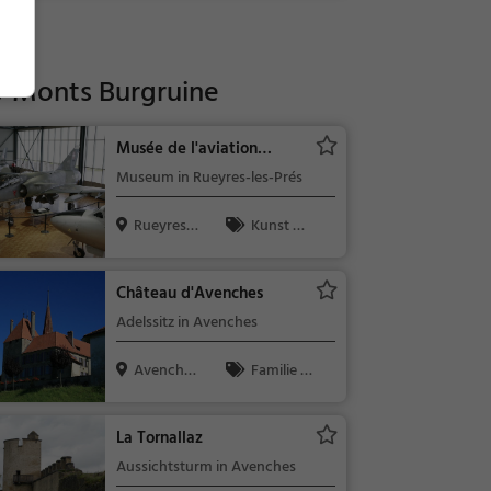
-Monts Burgruine
Musée de l'aviation
militaire de Payerne
Museum in Rueyres-les-Prés
Rueyres-le
Kunst &
s-Prés, Sc...
Museen
Château d'Avenches
Adelssitz in Avenches
Avenches,
Familie &
Schweiz
Kinder, Sehe
nswürdigkeit
La Tornallaz
Aussichtsturm in Avenches