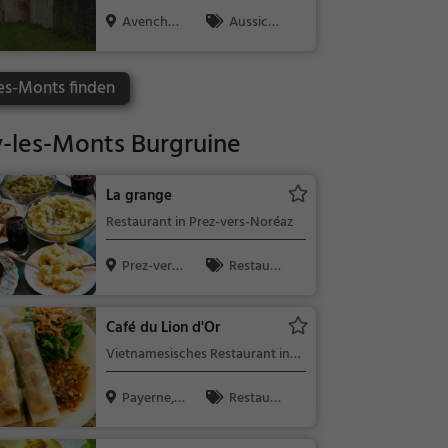
Avenches,
Aussicht
Schweiz
spunkt, Fami
lie & Kinder,
es-Monts finden
Natur
-les-Monts Burgruine
La grange
Restaurant in Prez-vers-Noréaz
Prez-vers-
Restaura
Noréaz, Sc...
nt, Bar, Aben
dessen, Mitt
Café du Lion d'Or
agessen, Bie
Vietnamesisches Restaurant in
r, Wein, Snac
Payerne
ks / Getränk
Payerne, S
Restaura
e
chweiz
nt, Vietname
sisch, Asiatis