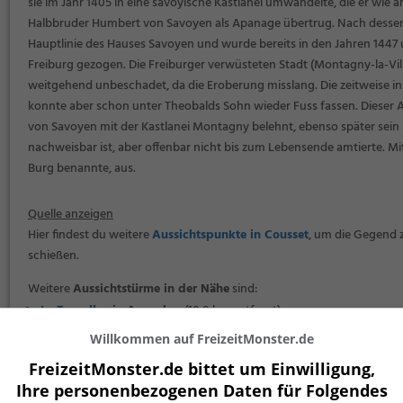
sie im Jahr 1405 in eine savoyische Kastlanei umwandelte, die er wie
Halbbruder Humbert von Savoyen als Apanage übertrug. Nach dessen To
Hauptlinie des Hauses Savoyen und wurde bereits in den Jahren 1447
Freiburg gezogen. Die Freiburger verwüsteten Stadt (Montagny-la-Vil
weitgehend unbeschadet, da die Eroberung misslang. Die zeitweise 
konnte aber schon unter Theobalds Sohn wieder Fuss fassen. Diese
von Savoyen mit der Kastlanei Montagny belehnt, ebenso später sein 
nachweisbar ist, aber offenbar nicht bis zum Lebensende amtierte. Mit
Burg benannte, aus.
Quelle anzeigen
Hier findest du weitere
Aussichtspunkte in Cousset
, um die Gegend 
schießen.
Weitere
Aussichtstürme in der Nähe
sind:
La Tornallaz
in Avenches
(10,0 km entfernt)
St.-Nikolaus-Kathedrale
in Freiburg
(12,9 km entfernt)
Willkommen auf FreizeitMonster.de
Château d’eau de Montmagny
in Constantine
(13,0 km entfernt)
FreizeitMonster.de bittet um Einwilligung,
Ihre personenbezogenen Daten für Folgendes