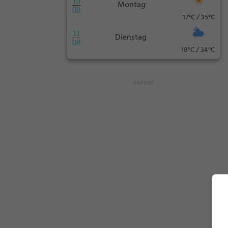
10
Montag
08
17°C / 35°C
11
Dienstag
08
18°C / 34°C