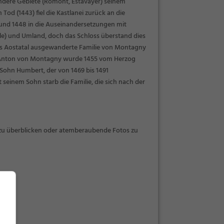
 andere Gebiete (Romont, Estavayer) seinem
d (1443) fiel die Kastlanei zurück an die
 und 1448 in die Auseinandersetzungen mit
le) und Umland, doch das Schloss überstand dies
ins Aostatal ausgewanderte Familie von Montagny
r Anton von Montagny wurde 1455 vom Herzog
Sohn Humbert, der von 1469 bis 1491
 seinem Sohn starb die Familie, die sich nach der
zu überblicken oder atemberaubende Fotos zu