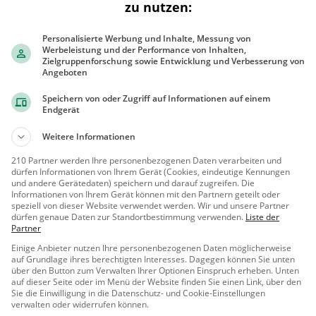
|
zu nutzen:
Eintrag verbessern oder melden
Als Eigentümer beanspruchen
Personalisierte Werbung und Inhalte, Messung von
Werbeleistung und der Performance von Inhalten,
Zielgruppenforschung sowie Entwicklung und Verbesserung von
Angeboten
Speichern von oder Zugriff auf Informationen auf einem
Endgerät
+
−
Weitere Informationen
210 Partner werden Ihre personenbezogenen Daten verarbeiten und
dürfen Informationen von Ihrem Gerät (Cookies, eindeutige Kennungen
und andere Gerätedaten) speichern und darauf zugreifen. Die
Informationen von Ihrem Gerät können mit den Partnern geteilt oder
speziell von dieser Website verwendet werden. Wir und unsere Partner
dürfen genaue Daten zur Standortbestimmung verwenden.
Liste der
Partner
Einige Anbieter nutzen Ihre personenbezogenen Daten möglicherweise
auf Grundlage ihres berechtigten Interesses. Dagegen können Sie unten
über den Button zum Verwalten Ihrer Optionen Einspruch erheben. Unten
auf dieser Seite oder im Menü der Website finden Sie einen Link, über den
300 m
Sie die Einwilligung in die Datenschutz- und Cookie-Einstellungen
1000 ft
verwalten oder widerrufen können.