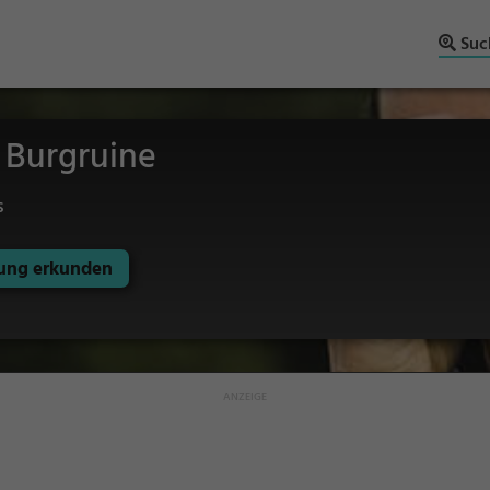
Suc
 Burgruine
s
ng erkunden