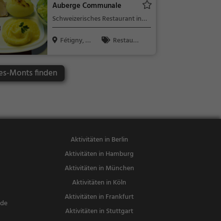
Auberge Communale
ch, Abendes
Schweizerisches Restaurant in
sen, Mittage
Fétigny
ssen, Vegeta
Fétigny, S
Restaura
risch
chweiz
nt, Schweize
risch, Region
es-Monts finden
alküche, Mitt
agessen, Abe
ndessen
Aktivitäten in Berlin
Aktivitäten in Hamburg
Aktivitäten in München
Aktivitäten in Köln
Aktivitäten in Frankfurt
nde
Aktivitäten in Stuttgart