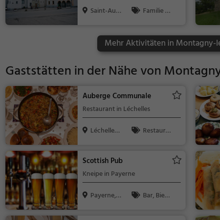
Saint-Aubi
Familie &
n FR, Schw...
Kinder, Sehe
nswürdigkeit
Mehr Aktivitäten in Montagny-l
Gaststätten in der Nähe von
Montagny
Auberge Communale
Restaurant in Léchelles
Léchelles,
Restaura
Schweiz
nt, Abendess
en, Mittagess
Scottish Pub
en
Kneipe in Payerne
Payerne, S
Bar, Bier,
chweiz
Wein, Snacks
/ Getränke