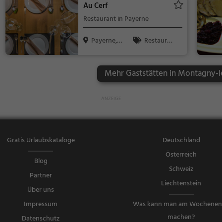
Au Cerf
Restaurant in Payerne
Payerne, S
Restaura
chweiz
nt, Abendess
en, Mittagess
Mehr Gaststätten in Montagny-l
en
Gratis Urlaubskataloge
Deutschland
Österreich
Blog
Schweiz
Partner
Liechtenstein
Über uns
Impressum
Was kann man am Wochene
machen?
Datenschutz