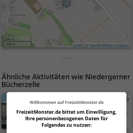
300 m
1000 ft
Leaflet
| ©
OpenStreetMap contributors
Ähnliche Aktivitäten wie
Niedergerner
Bücherzelle
Rathaus Marktl
Willkommen auf FreizeitMonster.de
Rathaus in Marktl
FreizeitMonster.de bittet um Einwilligung,
Ihre personenbezogenen Daten für
Marktl
Sehenswürdigkei
Folgendes zu nutzen:
t