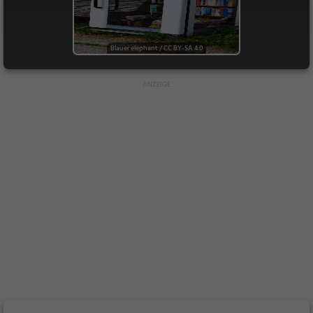
Blauer elephant
/
CC BY-SA 4.0