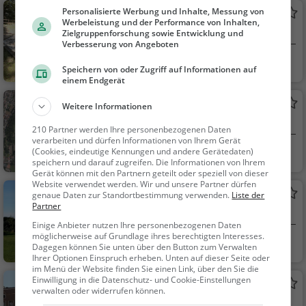
Personalisierte Werbung und Inhalte, Messung von
Ratzlburg
Werbeleistung und der Performance von Inhalten,
Burg in Braunau am Inn
Zielgruppenforschung sowie Entwicklung und
Verbesserung von Angeboten
Braunau am Inn, Ö
Familie & Kinder,
Speichern von oder Zugriff auf Informationen auf
ste...
Sehenswürdigkeit
einem Endgerät
Wöhrsee
Weitere Informationen
See in Burghausen
210 Partner werden Ihre personenbezogenen Daten
verarbeiten und dürfen Informationen von Ihrem Gerät
Burghausen
Familie & Kinder,
(Cookies, eindeutige Kennungen und andere Gerätedaten)
speichern und darauf zugreifen. Die Informationen von Ihrem
Natur, See
Gerät können mit den Partnern geteilt oder speziell von dieser
Website verwendet werden. Wir und unsere Partner dürfen
Aussichtsplatz
genaue Daten zur Standortbestimmung verwenden.
Liste der
Partner
Aussichtspunkt in Ach
Einige Anbieter nutzen Ihre personenbezogenen Daten
möglicherweise auf Grundlage ihres berechtigten Interesses.
Ach, Österreich
Aussichtspunkt, F
Dagegen können Sie unten über den Button zum Verwalten
amilie & Kinder, Natu
Ihrer Optionen Einspruch erheben. Unten auf dieser Seite oder
im Menü der Website finden Sie einen Link, über den Sie die
r
Einwilligung in die Datenschutz- und Cookie-Einstellungen
Rathaus Burghausen
verwalten oder widerrufen können.
Rathaus in Burghausen