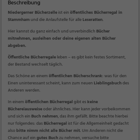
Beschreibung
Niedergerner Bücherzelle
ist ein
öffentliches Bücherregal in
Stammham
und die Anlaufstelle für alle
Leseratten
.
Hier kannst du ganz einfach und unverbindlich
Bücher
mitnehmen, ausleihen oder deine eigenen alten Bücher
abgeben
.
Öffentliche Bücherregale
leben – es gibt kein festes Sortiment,
der Bestand wechselt täglich.
Das Schöne an einem
öffentlichen Bücherschrank
: was für den
Einen uninteressant scheint, kann zum neuen
Lieblingsbuch
des
Anderen werden.
In einem
öffentlichen Bücherregal
gibt es
keine
Büchereiausweise
oder ähnliches. Hier kann jeder vorbeikommen
und sich ein
Buch nehmen
, das ihm gefällt. Bitte beachte hierbei
nur folgendes: das
Bücherregal
ist für die Allgemeinheit gedacht
also
bitte nimm nicht alle Bücher mit
. Um Anderen nicht die
Chance auf ein
gutes Buch
zu nehmen, versuche bitte