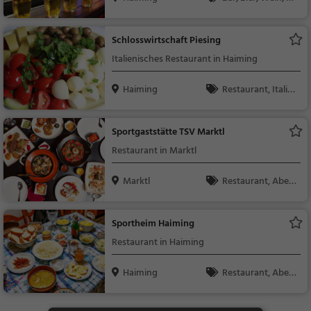
acks / Getränke
Schlosswirtschaft Piesing
Italienisches Restaurant in Haiming
Haiming
Restaurant, Italie
nisch, Pizza, Europäis
ch, Mittagessen, Abe
Sportgaststätte TSV Marktl
ndessen, Vegetarisc
Restaurant in Marktl
h, Mediterran
Marktl
Restaurant, Aben
dessen, Mittagessen
Sportheim Haiming
Restaurant in Haiming
Haiming
Restaurant, Aben
dessen, Mittagessen