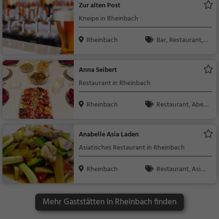
Zur alten Post
Kneipe in Rheinbach
Rheinbach
Bar, Restaurant, B
ier, Wein, Snacks / Ge
tränke, Brauerei, Abe
Anna Seibert
ndessen, Mittagessen
Restaurant in Rheinbach
Rheinbach
Restaurant, Aben
dessen, Mittagessen
Anabelle Asia Laden
Asiatisches Restaurant in Rheinbach
Rheinbach
Restaurant, Asiati
sch, Fusionsküche, M
ittagessen, Abendess
Mehr Gaststätten in Rheinbach finden
en, Süd-Ost Asiatisch,
Vegetarisch