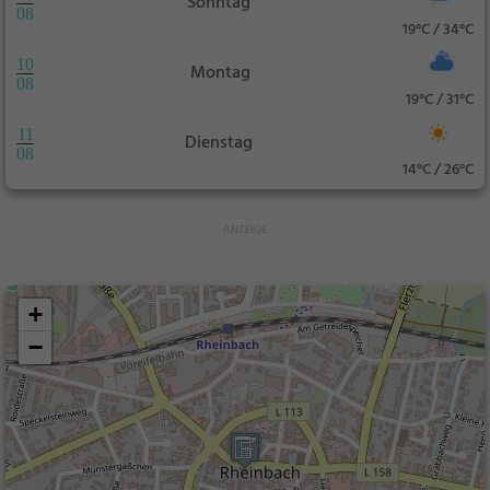
Sonntag
08
19°C / 34°C
10
Montag
08
19°C / 31°C
11
Dienstag
08
14°C / 26°C
+
−