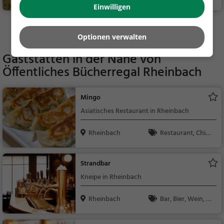
Einwilligen
Sehenswürdigkeit
Mehr Aktivitäten in Rheinbach finden
Optionen verwalten
Gaststätten in der Nähe von
Öffentliches Bücherregal Rheinbach
Mingo
Asiatisches Restaurant in Rheinbach
Rheinbach
Restaurant, Chine
sisch, Asiatisch, Aben
dessen, Mittagessen,
Strandbar
Vegetarisch, Sushi, Ja
Kneipe in Rheinbach
panisch
Rheinbach
Bar, Bier, Wein, Sn
acks / Getränke