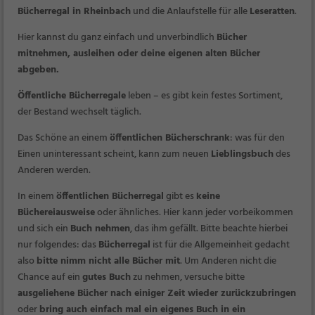
Bücherregal in Rheinbach
und die Anlaufstelle für alle
Leseratten
.
Hier kannst du ganz einfach und unverbindlich
Bücher
mitnehmen, ausleihen oder deine eigenen alten Bücher
abgeben
.
Öffentliche Bücherregale
leben – es gibt kein festes Sortiment,
der Bestand wechselt täglich.
Das Schöne an einem
öffentlichen Bücherschrank
: was für den
Einen uninteressant scheint, kann zum neuen
Lieblingsbuch
des
Anderen werden.
In einem
öffentlichen Bücherregal
gibt es
keine
Büchereiausweise
oder ähnliches. Hier kann jeder vorbeikommen
und sich ein
Buch nehmen
, das ihm gefällt. Bitte beachte hierbei
nur folgendes: das
Bücherregal
ist für die Allgemeinheit gedacht
also
bitte nimm nicht alle Bücher mit
. Um Anderen nicht die
Chance auf ein
gutes Buch
zu nehmen, versuche bitte
ausgeliehene Bücher nach einiger Zeit wieder zurückzubringen
oder
bring auch einfach mal ein eigenes Buch in ein