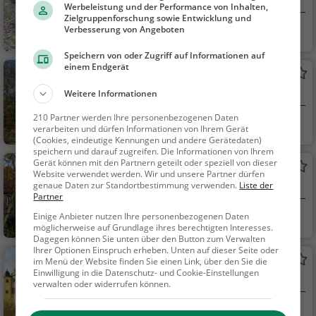
Park in Rheinbach
Werbeleistung und der Performance von Inhalten,
Zielgruppenforschung sowie Entwicklung und
Verbesserung von Angeboten
Rheinbach
Familie & Kinder,
Natur
Speichern von oder Zugriff auf Informationen auf
einem Endgerät
Tomburg
Burg in Rheinbach
Weitere Informationen
210 Partner werden Ihre personenbezogenen Daten
Rheinbach
Familie & Kinder,
verarbeiten und dürfen Informationen von Ihrem Gerät
Sehenswürdigkeit
(Cookies, eindeutige Kennungen und andere Gerätedaten)
speichern und darauf zugreifen. Die Informationen von Ihrem
Gerät können mit den Partnern geteilt oder speziell von dieser
Burg Morenhoven
Website verwendet werden. Wir und unsere Partner dürfen
Adelssitz in Swisttal
genaue Daten zur Standortbestimmung verwenden.
Liste der
Partner
Swisttal
Familie & Kinder,
Einige Anbieter nutzen Ihre personenbezogenen Daten
möglicherweise auf Grundlage ihres berechtigten Interesses.
Sehenswürdigkeit
Dagegen können Sie unten über den Button zum Verwalten
Ihrer Optionen Einspruch erheben. Unten auf dieser Seite oder
Burg Lüftelberg
im Menü der Website finden Sie einen Link, über den Sie die
Einwilligung in die Datenschutz- und Cookie-Einstellungen
Adelssitz in Meckenheim
verwalten oder widerrufen können.
Meckenheim
Familie & Kinder,