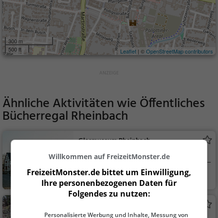
300 m
500 ft
Leaflet
| ©
OpenStreetMap contributors
Ähnliche Aktivitäten wie
Öffentliches
Bücherregal Rheinbach
Glasmuseum Rheinbach
Museum in Rheinbach
Willkommen auf FreizeitMonster.de
FreizeitMonster.de bittet um Einwilligung,
Rheinbach
Kunst & Museen
Ihre personenbezogenen Daten für
Folgendes zu nutzen:
Stadtpark
Personalisierte Werbung und Inhalte, Messung von