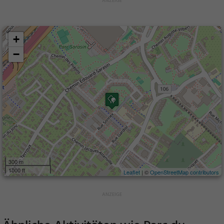
+
−
300 m
1000 ft
Leaflet
| ©
OpenStreetMap contributors