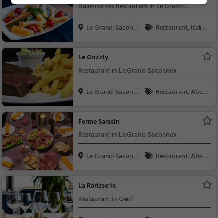
Italienisches Restaurant in Le Grand-
Saconnex
Le Grand-Saconne
Restaurant, Italie
x, S...
nisch, Pizza, Europäis
ch, Mittagessen, Abe
Le Grizzly
ndessen, Vegetarisc
Restaurant in Le Grand-Saconnex
h, Mediterran
Le Grand-Saconne
Restaurant, Aben
x, S...
dessen, Mittagessen,
Französisch, Mediterr
Ferme Sarasin
an, Europäisch, Steak
Restaurant in Le Grand-Saconnex
House
Le Grand-Saconne
Restaurant, Aben
x, S...
dessen, Mittagessen
La Rörisserie
Restaurant in Genf