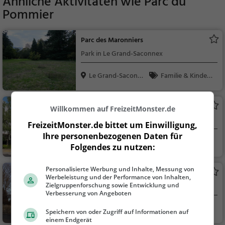
Ähnliche Aktivitäten wie
Parc du
Pommier
Parc des Maronniers
Park in Le Grand-Saconnex
Le Grand-Saconne
Familie & Kinder,
x, S...
Natur
Parc Sarasin
Willkommen auf FreizeitMonster.de
Park in Le Grand-Saconnex
FreizeitMonster.de bittet um Einwilligung,
Ihre personenbezogenen Daten für
Le Grand-Saconne
Familie & Kinder,
Folgendes zu nutzen:
x, S...
Natur
Personalisierte Werbung und Inhalte, Messung von
Parc de la place de Carantec
Werbeleistung und der Performance von Inhalten,
Park in Le Grand-Saconnex
Zielgruppenforschung sowie Entwicklung und
Verbesserung von Angeboten
Le Grand-Saconne
Familie & Kinder,
Speichern von oder Zugriff auf Informationen auf
x, S...
Natur
einem Endgerät