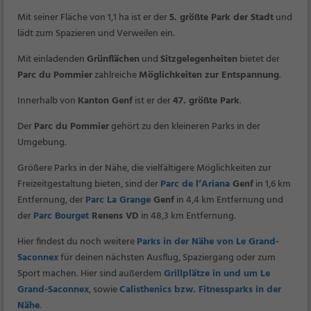
Mit seiner Fläche von 1,1 ha ist er der
5. größte Park der Stadt
und
lädt zum Spazieren und Verweilen ein.
Mit einladenden
Grünflächen
und
Sitzgelegenheiten
bietet der
Parc du Pommier
zahlreiche
Möglichkeiten zur Entspannung
.
Innerhalb von
Kanton Genf
ist er der
47. größte Park
.
Der
Parc du Pommier
gehört zu den kleineren Parks in der
Umgebung.
Größere Parks in der Nähe, die vielfältigere Möglichkeiten zur
Freizeitgestaltung bieten, sind der
Parc de l’Ariana
Genf
in 1,6 km
Entfernung, der
Parc La Grange
Genf
in 4,4 km Entfernung und
der
Parc Bourget
Renens VD
in 48,3 km Entfernung.
Hier findest du noch weitere
Parks in der Nähe von Le Grand-
Saconnex
für deinen nächsten Ausflug, Spaziergang oder zum
Sport machen. Hier sind außerdem
Grillplätze in und um Le
Grand-Saconnex
, sowie
Calisthenics bzw. Fitnessparks in der
Nähe
.