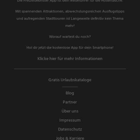
Die FreizeitMonster App ist dein Reiseführer für die Hosentasche.
Mit spannenden Attraktionen, abwechslungsreichen Ausflugstipps
und aufregenden Stadttouren ist Langeweile definitiv kein Thema
mehr!
Worauf wartest du noch?
Hol dir jetzt die kostenlose App für dein Smartphone!
Klicke hier für mehr Informationen
Gratis Urlaubskataloge
Blog
Partner
Über uns
Impressum
Datenschutz
Jobs & Karriere