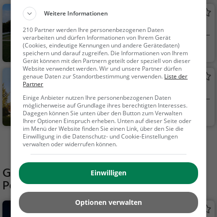
Parc des Burgondes
Weitere Informationen
Park in Le Grand-Saconnex
210 Partner werden Ihre personenbezogenen Daten
verarbeiten und dürfen Informationen von Ihrem Gerät
(Cookies, eindeutige Kennungen und andere Gerätedaten)
Le Grand-Saconne
Familie & Kinder,
speichern und darauf zugreifen. Die Informationen von Ihrem
x, S...
Natur
Gerät können mit den Partnern geteilt oder speziell von dieser
Website verwendet werden. Wir und unsere Partner dürfen
Parc de Budé
genaue Daten zur Standortbestimmung verwenden.
Liste der
Partner
Park in Genf (Le Petit-Saconnex)
Einige Anbieter nutzen Ihre personenbezogenen Daten
möglicherweise auf Grundlage ihres berechtigten Interesses.
Genf, Schweiz
Familie & Kinder,
Dagegen können Sie unten über den Button zum Verwalten
Ihrer Optionen Einspruch erheben. Unten auf dieser Seite oder
Natur
im Menü der Website finden Sie einen Link, über den Sie die
Einwilligung in die Datenschutz- und Cookie-Einstellungen
Mehr Aktivitäten in Le Grand-Saconnex finden
verwalten oder widerrufen können.
Gaststätten in der Nähe von
Parc du
Einwilligen
Pommier
Optionen verwalten
Chez Nina