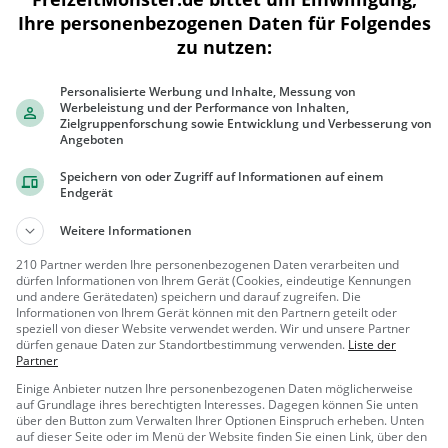
Ihre personenbezogenen Daten für Folgendes
300 m
zu nutzen:
1000 ft
Personalisierte Werbung und Inhalte, Messung von
Werbeleistung und der Performance von Inhalten,
Zielgruppenforschung sowie Entwicklung und Verbesserung von
Angeboten
Ähnliche Aktivitäten wie
Parkbad Lau
Speichern von oder Zugriff auf Informationen auf einem
Endgerät
Schloss
Weitere Informationen
Adelssitz in Ehingen (Donau)
210 Partner werden Ihre personenbezogenen Daten verarbeiten und
Ehingen
Familie &
dürfen Informationen von Ihrem Gerät (Cookies, eindeutige Kennungen
und andere Gerätedaten) speichern und darauf zugreifen. Die
(Donau)
Kinder, Sehe
Informationen von Ihrem Gerät können mit den Partnern geteilt oder
nswürdigkeit
speziell von dieser Website verwendet werden. Wir und unsere Partner
Schloss Erbach
dürfen genaue Daten zur Standortbestimmung verwenden.
Liste der
Partner
Adelssitz in Erbach
Einige Anbieter nutzen Ihre personenbezogenen Daten möglicherweise
auf Grundlage ihres berechtigten Interesses. Dagegen können Sie unten
Erbach
Familie &
über den Button zum Verwalten Ihrer Optionen Einspruch erheben. Unten
Kinder, Sehe
auf dieser Seite oder im Menü der Website finden Sie einen Link, über den