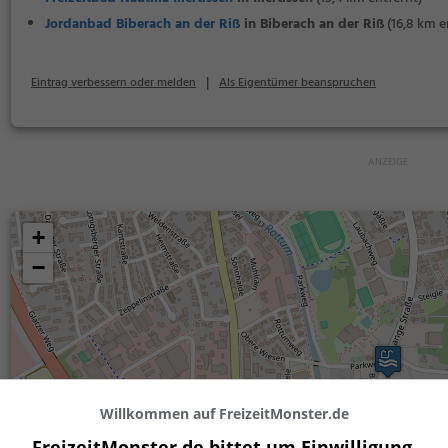
Jordanbad Biberach an der Riß
in Biberach an der Riß
(16,8 km e
|
Eintrag verbessern oder melden
Als Eigentümer beanspruchen
+
−
Willkommen auf FreizeitMonster.de
FreizeitMonster.de bittet um Einwilligung,