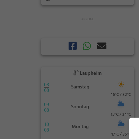
Laupheim
08
Samstag
08
16°C / 32°C
09
Sonntag
08
15°C / 34°C
10
Montag
08
17°C / 35°C