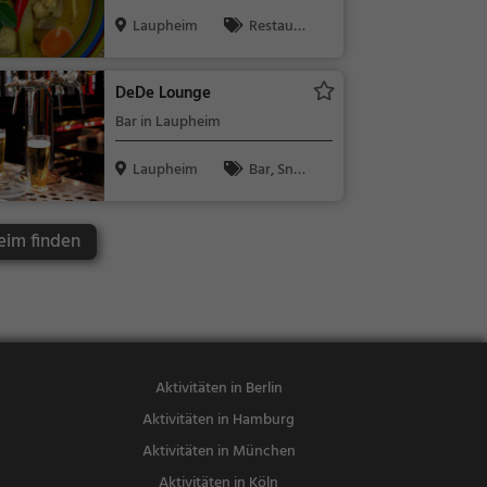
Laupheim
Mittagessen
Laupheim
Restaura
nt, Chinesisc
h, Asiatisch,
DeDe Lounge
Abendessen,
Bar in Laupheim
Mittagessen,
Vegetarisch
Laupheim
Bar, Snac
ks / Getränk
e
eim finden
Aktivitäten in Berlin
Aktivitäten in Hamburg
Aktivitäten in München
Aktivitäten in Köln