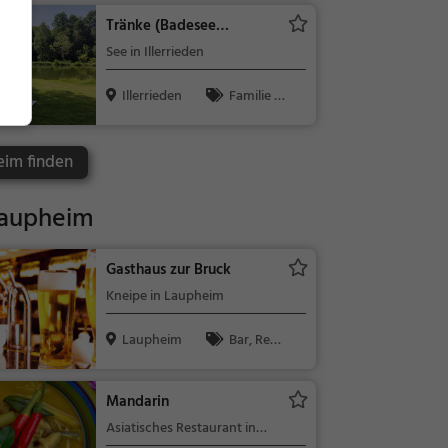
Tränke (Badesee
Heiligau)
See in Illerrieden
Illerrieden
Familie &
Kinder, Natu
r, See
eim finden
Laupheim
Gasthaus zur Bruck
Kneipe in Laupheim
Laupheim
Bar, Rest
aurant, Bier,
Wein, Snacks
Mandarin
/ Getränke,
Asiatisches Restaurant in
Abendessen,