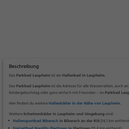
Beschreibung
Das
Parkbad Laupheim
ist ein
Hallenbad in Laupheim
.
Das
Parkbad Laupheim
ist die Adresse für alle Wasserratten, auch an
Kindergeburtstag oder ganz einfach mit Freunden – im
Parkbad Lau
Hier findest du weitere
Hallenbäder in der Nähe von Laupheim
.
Weitere
Schwimmbäder in Laupheim und Umgebung
sind:
Hallensportbad Biberach
in Biberach an der Riß
(14,1 km entfernt
Freizeitbad Nautilla Illertissen
in Illertissen
(15,4 km entfernt)