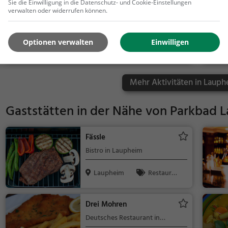
Sie die Einwilligung in die Datenschutz- und Cookie-Einstellungen
nswürdigkeit
verwalten oder widerrufen können.
Badesee Sonntagssee
See in Ehingen (Donau)
Optionen verwalten
Einwilligen
Ehingen
Familie &
(Donau)
Kinder, Natu
r, See
Mehr Aktivitäten in Lauph
Gaststätten in der Nähe von
Parkbad 
Fässle
Bistro in Laupheim
Laupheim
Restaura
nt, Bistro, Sn
acks / Geträ
Drei Mohren
nke, Grill, Mit
Deutsches Restaurant in
tagessen, Ab