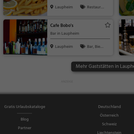
Laupheim
endessen
Laupheim
Restaura
nt, Deutsch,
Mittagessen,
Cafe Bobo's
Abendessen,
Bar in Laupheim
Europäisch
Laupheim
Bar, Bier,
Wein, Snacks
/ Getränke
Mehr Gaststätten in Lauph
Gratis Urlaubskataloge
Deutschland
Österreich
Blog
Schweiz
Partner
Liechtenstein