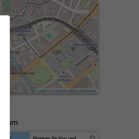
Leaflet
| ©
OpenStreetMap contributors
seum
Museum für Vor- und