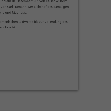
nd am 18. Dezember 1901 von Kaiser Wilhelm II.
is von Carl Humann. Der Lichthof des damaligen
iene und Magnesia.
menischen Bildwerke bis zur Vollendung des
rgebracht.