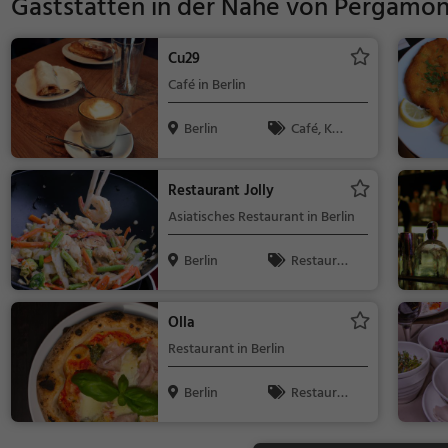
Gaststätten in der Nähe von
Pergamo
Cu29
Café in Berlin
Berlin
Café, Kaff
ee / Kuchen,
Frühstück, G
Restaurant Jolly
ebäck / Teig
Asiatisches Restaurant in Berlin
waren
Berlin
Restaura
nt, Chinesisc
h, Asiatisch,
Olla
Abendessen,
Restaurant in Berlin
Mittagessen,
Vegetarisch
Berlin
Restaura
nt, Bar, Aben
dessen, Mitta