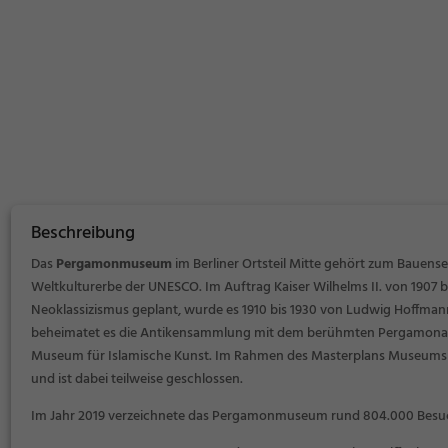
Beschreibung
Das
Pergamonmuseum
im Berliner Ortsteil Mitte gehört zum Bauen
Weltkulturerbe der UNESCO. Im Auftrag Kaiser Wilhelms II. von 1907 bi
Neoklassizismus geplant, wurde es 1910 bis 1930 von Ludwig Hoffmann
beheimatet es die Antikensammlung mit dem berühmten Pergamonalt
Museum für Islamische Kunst. Im Rahmen des
Masterplans Museumsi
und ist dabei teilweise geschlossen.
Im Jahr 2019 verzeichnete das Pergamonmuseum rund 804.000 Besu