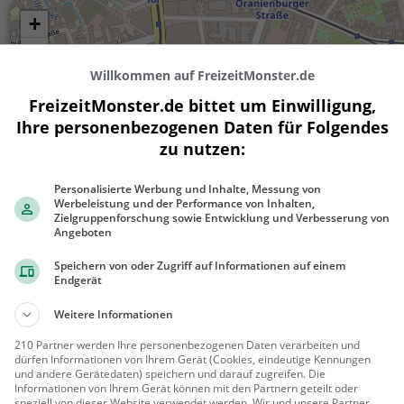
+
−
Willkommen auf FreizeitMonster.de
FreizeitMonster.de bittet um Einwilligung,
Ihre personenbezogenen Daten für Folgendes
zu nutzen:
Personalisierte Werbung und Inhalte, Messung von
Werbeleistung und der Performance von Inhalten,
Zielgruppenforschung sowie Entwicklung und Verbesserung von
Angeboten
200 m
500 ft
Speichern von oder Zugriff auf Informationen auf einem
Endgerät
Weitere Informationen
210 Partner werden Ihre personenbezogenen Daten verarbeiten und
Ähnliche Aktivitäten wie
Pergamonmu
dürfen Informationen von Ihrem Gerät (Cookies, eindeutige Kennungen
und andere Gerätedaten) speichern und darauf zugreifen. Die
Informationen von Ihrem Gerät können mit den Partnern geteilt oder
Museum für Islamische
speziell von dieser Website verwendet werden. Wir und unsere Partner