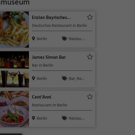
nmuseum
Enzian Bayrisches
Wirtshaus
Deutsches Restaurant in Berlin
Berlin
Restaura
nt, Deutsch,
Mittagessen,
James Simon Bar
Abendessen,
Bar in Berlin
Europäisch
Berlin
Bar, Rest
aurant, Bier,
Wein, Snacks
Cent'Anni
/ Getränke,
Restaurant in Berlin
Abendessen,
Mittagessen
Berlin
Restaura
nt, Abendess
en, Mittages