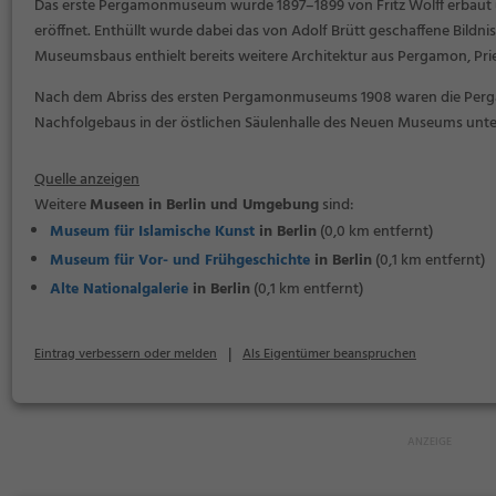
Das erste Pergamonmuseum wurde 1897–1899 von Fritz Wolff erbaut u
eröffnet. Enthüllt wurde dabei das von Adolf Brütt geschaffene Bildn
Museumsbaus enthielt bereits weitere Architektur aus Pergamon, Pr
Nach dem Abriss des ersten Pergamonmuseums 1908 waren die Perga
Nachfolgebaus in der östlichen Säulenhalle des Neuen Museums unte
Quelle anzeigen
Weitere
Museen in Berlin und Umgebung
sind:
Museum für Islamische Kunst
in Berlin
(0,0 km entfernt)
Museum für Vor- und Frühgeschichte
in Berlin
(0,1 km entfernt)
Alte Nationalgalerie
in Berlin
(0,1 km entfernt)
|
Eintrag verbessern oder melden
Als Eigentümer beanspruchen