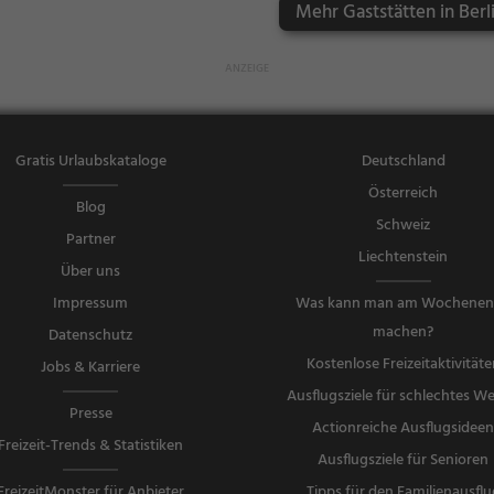
Mehr Gaststätten in Berl
gessen, Arabi
sch, Grill, Sna
cks / Geträn
ke, Bier, Wei
n, Cocktails, I
talienisch, Piz
Gratis Urlaubskataloge
Deutschland
za, Europäisc
Österreich
h, Vegetarisc
Blog
h, Mediterra
Schweiz
Partner
n, Döner Keb
Liechtenstein
ab
Über uns
Impressum
Was kann man am Wochene
machen?
Datenschutz
Kostenlose Freizeitaktivitäte
Jobs & Karriere
Ausflugsziele für schlechtes We
Presse
Actionreiche Ausflugsidee
Freizeit-Trends & Statistiken
Ausflugsziele für Senioren
FreizeitMonster für Anbieter
Tipps für den Familienausflu