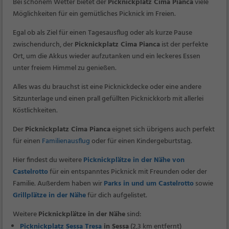
Bei schönem Wetter bietet der
Picknickplatz Cima Pianca
viele
Möglichkeiten für ein gemütliches Picknick im Freien.
Egal ob als Ziel für einen Tagesausflug oder als kurze Pause
zwischendurch, der
Picknickplatz Cima Pianca
ist der perfekte
Ort, um die Akkus wieder aufzutanken und ein leckeres Essen
unter freiem Himmel zu genießen.
Alles was du brauchst ist eine Picknickdecke oder eine andere
Sitzunterlage und einen prall gefüllten Picknickkorb mit allerlei
Köstlichkeiten.
Der
Picknickplatz Cima Pianca
eignet sich übrigens auch perfekt
für einen
Familienausflug
oder für einen Kindergeburtstag.
Hier findest du weitere
Picknickplätze in der Nähe von
Castelrotto
für ein entspanntes Picknick mit Freunden oder der
Familie. Außerdem haben wir
Parks in und um Castelrotto
sowie
Grillplätze in der Nähe
für dich aufgelistet.
Weitere
Picknickplätze in der Nähe
sind:
Picknickplatz Sessa Tresa
in Sessa
(2,3 km entfernt)