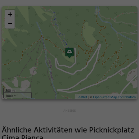
+
−
300 m
1000 ft
Leaflet
| ©
OpenStreetMap contributors
Ähnliche Aktivitäten wie
Picknickplatz
Cima Pianca