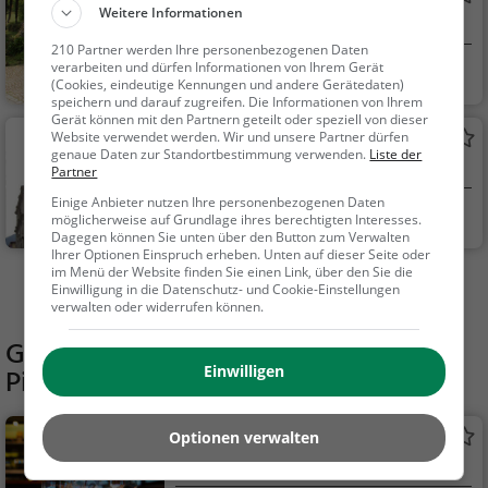
Weitere Informationen
Park in Breganzona (Besso)
210 Partner werden Ihre personenbezogenen Daten
verarbeiten und dürfen Informationen von Ihrem Gerät
Breganzona, Schw
Familie & Kinder,
(Cookies, eindeutige Kennungen und andere Gerätedaten)
eiz
Natur
speichern und darauf zugreifen. Die Informationen von Ihrem
Gerät können mit den Partnern geteilt oder speziell von dieser
Website verwendet werden. Wir und unsere Partner dürfen
Kathedrale San Lorenzo
genaue Daten zur Standortbestimmung verwenden.
Liste der
Kathedrale / Dom in Lugano
Partner
Einige Anbieter nutzen Ihre personenbezogenen Daten
Lugano, Schweiz
Familie & Kinder,
möglicherweise auf Grundlage ihres berechtigten Interesses.
Dagegen können Sie unten über den Button zum Verwalten
Sehenswürdigkeit
Ihrer Optionen Einspruch erheben. Unten auf dieser Seite oder
im Menü der Website finden Sie einen Link, über den Sie die
Mehr Aktivitäten in Curio finden
Einwilligung in die Datenschutz- und Cookie-Einstellungen
verwalten oder widerrufen können.
Gaststätten in der Nähe von
Einwilligen
Picknickplatz Cima Pianca
Osterio Grotto Fonti
Optionen verwalten
Restaurant in Curio