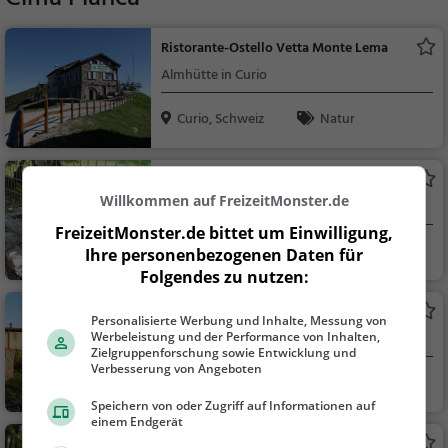
Ristorante-Ostello Vetta Monte Lema
Almhütte in Curio
Curio, Schweiz
Natur
Zoo al Maglio
Willkommen auf FreizeitMonster.de
Zoo in Neggio
FreizeitMonster.de bittet um Einwilligung,
Neggio, Schweiz
Familie & Kinder,
Ihre personenbezogenen Daten für
Natur
Folgendes zu nutzen:
Castello di S. Giorgio
Personalisierte Werbung und Inhalte, Messung von
Werbeleistung und der Performance von Inhalten,
Adelssitz in Magliaso
Zielgruppenforschung sowie Entwicklung und
Verbesserung von Angeboten
Magliaso, Schweiz
Familie & Kinder,
Sehenswürdigkeit
Speichern von oder Zugriff auf Informationen auf
einem Endgerät
Parco del Tassino