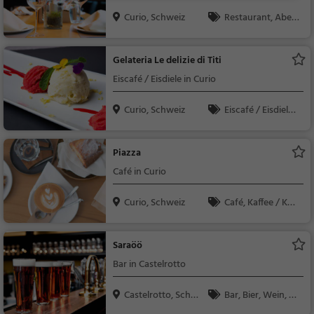
Curio, Schweiz
Restaurant, Aben
dessen, Mittagessen
Gelateria Le delizie di Titi
Eiscafé / Eisdiele in Curio
Curio, Schweiz
Eiscafé / Eisdiele,
Eisdiele
Piazza
Café in Curio
Curio, Schweiz
Café, Kaffee / Kuc
hen, Frühstück, Gebä
ck / Teigwaren
Saraöö
Bar in Castelrotto
Castelrotto, Schwe
Bar, Bier, Wein, Sn
iz
acks / Getränke