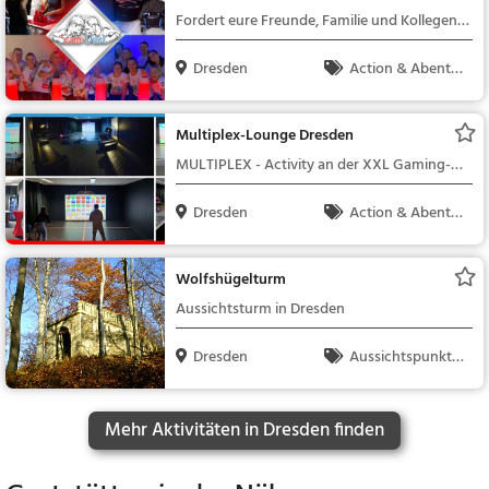
Team-Duell!
Fordert eure Freunde, Familie und Kollegen
bei uns heraus!
Dresden
Action & Abente
uer
Multiplex-Lounge Dresden
MULTIPLEX - Activity an der XXL Gaming-
Wand!
Dresden
Action & Abente
uer
Wolfshügelturm
Aussichtsturm in Dresden
Dresden
Aussichtspunkt, F
amilie & Kinder, Natu
r
Mehr Aktivitäten in Dresden finden