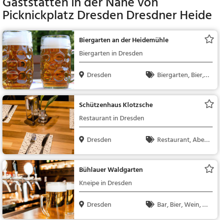
Gaststätten in der Nähe von
Picknickplatz Dresden Dresdner Heide
Biergarten an der Heidemühle
Biergarten in Dresden
Dresden
Biergarten, Bier, S
nacks / Getränke, De
utsch, Mittagessen, R
Schützenhaus Klotzsche
egionalküche
Restaurant in Dresden
Dresden
Restaurant, Aben
dessen, Mittagessen
Bühlauer Waldgarten
Kneipe in Dresden
Dresden
Bar, Bier, Wein, Sn
acks / Getränke