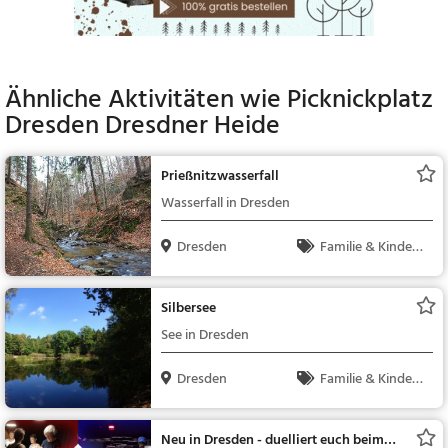
Ähnliche Aktivitäten wie
Picknickplatz
Dresden Dresdner Heide
Prießnitzwasserfall
Wasserfall in Dresden
Dresden
Familie & Kinder,
Natur, Sehenswürdig
keit
Silbersee
See in Dresden
Dresden
Familie & Kinder,
Natur, See
Neu in Dresden - duelliert euch beim