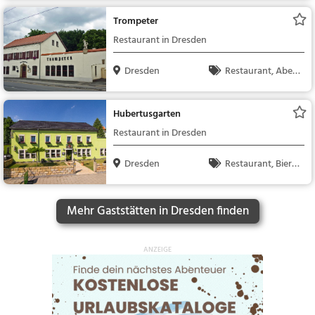
Trompeter
Restaurant in Dresden
Dresden
Restaurant, Aben
dessen, Mittagessen
Hubertusgarten
Restaurant in Dresden
Dresden
Restaurant, Bierg
arten, Abendessen, M
ittagessen, Bier, Snac
Mehr Gaststätten in Dresden finden
ks / Getränke, Deutsc
h, Regionalküche