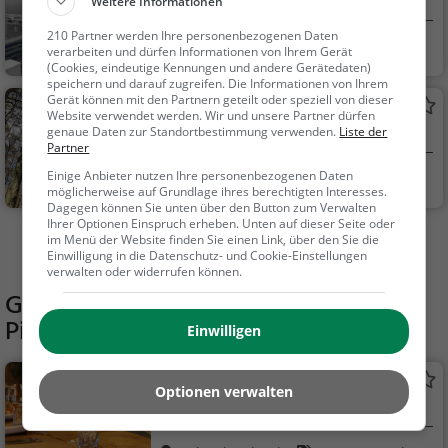
Aussichtspunkt in Kloten
Weitere Informationen
210 Partner werden Ihre personenbezogenen Daten
Kloten, Schweiz
Aussichtspunkt, F
verarbeiten und dürfen Informationen von Ihrem Gerät
amilie & Kinder, Natu
(Cookies, eindeutige Kennungen und andere Gerätedaten)
speichern und darauf zugreifen. Die Informationen von Ihrem
r
Gerät können mit den Partnern geteilt oder speziell von dieser
Petersbodenturm
Website verwendet werden. Wir und unsere Partner dürfen
genaue Daten zur Standortbestimmung verwenden.
Liste der
Aussichtsturm in Bülach
Partner
Einige Anbieter nutzen Ihre personenbezogenen Daten
Bülach, Schweiz
Aussichtspunkt, F
möglicherweise auf Grundlage ihres berechtigten Interesses.
amilie & Kinder, Natu
Dagegen können Sie unten über den Button zum Verwalten
r
Ihrer Optionen Einspruch erheben. Unten auf dieser Seite oder
im Menü der Website finden Sie einen Link, über den Sie die
Mehr Aktivitäten in Embrach finden
Einwilligung in die Datenschutz- und Cookie-Einstellungen
verwalten oder widerrufen können.
Gaststätten in der Nähe von
Picknickplatz Embrach
Einwilligen
Lokal
Optionen verwalten
Restaurant in Embrach