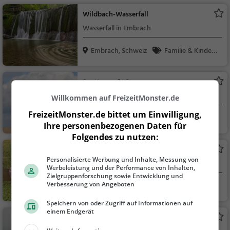
Wildbach-Wasserfall
Wasserfall in Embrach
Embrach, Schweiz
Familie & Kinder,
Natur, Sehenswürdig
keit
Spotterpunkt 2
Aussichtspunkt in Oberglatt ZH
Willkommen auf FreizeitMonster.de
FreizeitMonster.de bittet um Einwilligung,
Oberglatt ZH, Sch
Aussichtspunkt, F
Ihre personenbezogenen Daten für
wei...
amilie & Kinder, Natu
Folgendes zu nutzen:
r
Erlebnisweg "Lea und Ben bei den
Personalisierte Werbung und Inhalte, Messung von
Mutterkühen" in Freienstein bei Bülach
Möchtest du spielerisch mehr über
Werbeleistung und der Performance von Inhalten,
(ZH) / 01.03.2026 bis 31.10.2027
Mutterkühe erfahren? Begleite Lea und Ben
Zielgruppenforschung sowie Entwicklung und
Verbesserung von Angeboten
Freienstein, Schwe
Familie & Kinder
auf dem Erlebnisweg!
iz
Speichern von oder Zugriff auf Informationen auf
einem Endgerät
Zuschauerterrasse Dock E