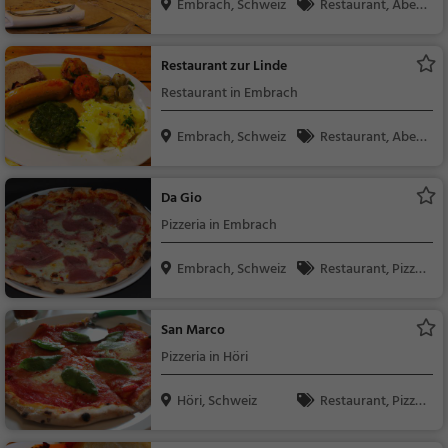
Embrach, Schweiz
Restaurant, Aben
dessen, Mittagessen
Restaurant zur Linde
Restaurant in Embrach
Embrach, Schweiz
Restaurant, Aben
dessen, Mittagessen,
Schweizerisch, Regio
Da Gio
nalküche
Pizzeria in Embrach
Embrach, Schweiz
Restaurant, Pizza,
Abendessen, Italienis
ch, Mittagessen, Euro
San Marco
päisch, Vegetarisch,
Pizzeria in Höri
Mediterran, Kontinen
tal, Steak House
Höri, Schweiz
Restaurant, Pizza,
Abendessen, Italienis
ch, Mittagessen, Euro