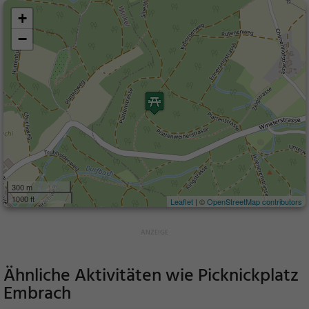
+
−
300 m
1000 ft
Leaflet
| ©
OpenStreetMap contributors
Ähnliche Aktivitäten wie
Picknickplatz
Embrach