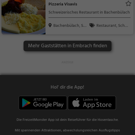
Pizzeria Visavis
päisch, Vegetarisch,
Schweizerisches Restaurant in Bachenbülach
Mediterran
Bachenbülach, Sch
Restaurant, Schw
wei...
eizerisch, Regionalkü
che, Mittagessen, Ab
Mehr Gaststätten in Embrach finden
endessen
Hol' dir die App!
Die FreizeitMonster App ist dein Reiseführer für die Hosentasche.
Mit spannenden Attraktionen, abwechslungsreichen Ausflugstipps