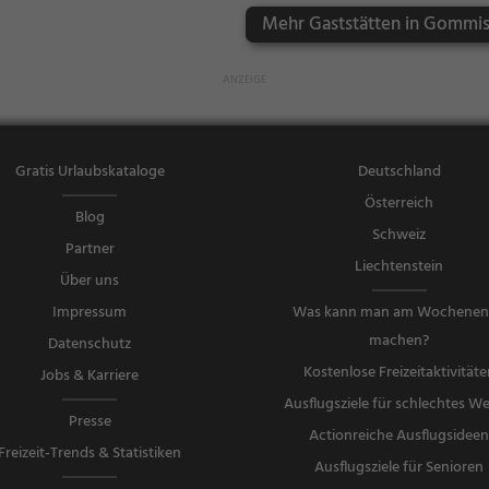
isch, Regiona
Mehr Gaststätten in Gommis
lküche, Mitta
gessen, Aben
dessen
Gratis Urlaubskataloge
Deutschland
Österreich
Blog
Schweiz
Partner
Liechtenstein
Über uns
Impressum
Was kann man am Wochene
machen?
Datenschutz
Kostenlose Freizeitaktivitäte
Jobs & Karriere
Ausflugsziele für schlechtes We
Presse
Actionreiche Ausflugsidee
Freizeit-Trends & Statistiken
Ausflugsziele für Senioren