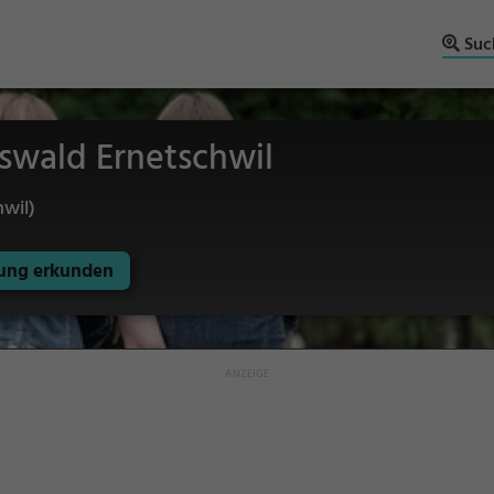
Suc
swald Ernetschwil
wil)
ng erkunden