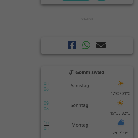
Gommiswald
08
Samstag
08
17°C / 31°C
09
Sonntag
08
16°C / 32°C
10
Montag
08
17°C / 31°C