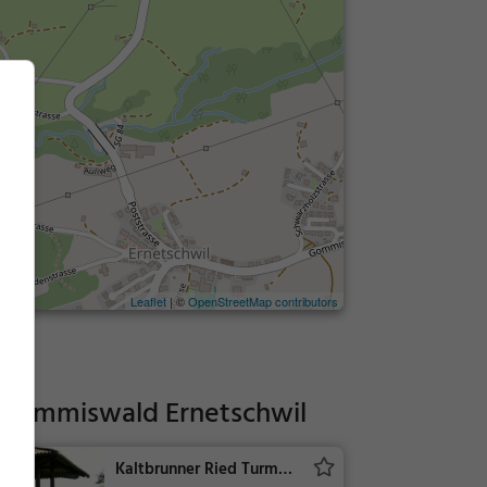
Leaflet
| ©
OpenStreetMap contributors
z Gommiswald Ernetschwil
Kaltbrunner Ried Turm