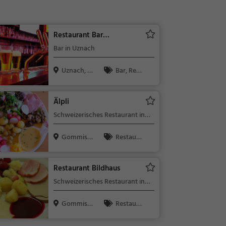
Restaurant Bar
Sonnenhof
Bar in Uznach
Uznach, S
Bar, Rest
chweiz
aurant, Bier,
Wein, Snacks
Älpli
/ Getränke
Schweizerisches Restaurant in
Gommiswald
Gommisw
Restaura
ald, Schweiz
nt, Schweize
risch, Region
Restaurant Bildhaus
alküche, Mitt
Schweizerisches Restaurant in
agessen, Abe
Gommiswald
ndessen
Gommisw
Restaura
ald, Schweiz
nt, Schweize