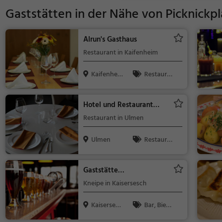
Gaststätten in der Nähe von
Picknickp
Alrun's Gasthaus
Restaurant in Kaifenheim
Kaifenhei
Restaura
m
nt, Abendess
en, Mittagess
Hotel und Restaurant
en
Wilhelmshöhe
Restaurant in Ulmen
Ulmen
Restaura
nt, Abendess
en, Mittagess
Gaststätte
en
Bürgerstübchen
Kneipe in Kaisersesch
Kaisersesc
Bar, Bier,
h
Wein, Snacks