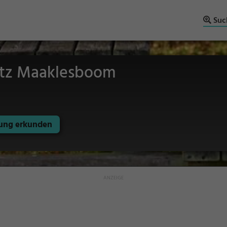
Suc
latz Maaklesboom
ng erkunden