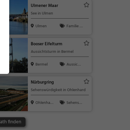
Ulmener Maar
See in Ulmen
Ulmen
Familie &
Kinder, Natu
r, See
Booser Eifelturm
Aussichtsturm in Bermel
Bermel
Aussicht
spunkt, Fami
lie & Kinder,
Nürburgring
Natur
Sehenswürdigkeit in Ohlenhard
Ohlenhar
Sehensw
d
ürdigkeit
ath finden