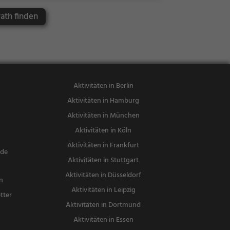
atisch, Japan
ionalküche
ath finden
isch, Abende
ssen, Mittag
essen, Veget
arisch
Aktivitäten in Berlin
Aktivitäten in Hamburg
Aktivitäten in München
Aktivitäten in Köln
Aktivitäten in Frankfurt
nde
Aktivitäten in Stuttgart
Aktivitäten in Düsseldorf
n
Aktivitäten in Leipzig
tter
Aktivitäten in Dortmund
n
Aktivitäten in Essen