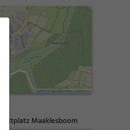
Leaflet
| ©
OpenStreetMap contributors
z Rastplatz Maaklesboom