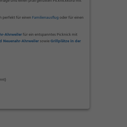
erlage und einen prall gefüllten Picknickkorb mit
h perfekt für einen
Familienausflug
oder für einen
hr-Ahrweiler
für ein entspanntes Picknick mit
d Neuenahr-Ahrweiler
sowie
Grillplätze in der
rnt)