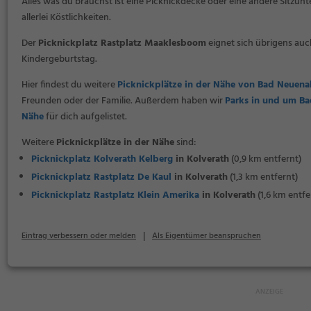
Alles was du brauchst ist eine Picknickdecke oder eine andere Sitzunt
allerlei Köstlichkeiten.
Der
Picknickplatz Rastplatz Maaklesboom
eignet sich übrigens auc
Kindergeburtstag.
Hier findest du weitere
Picknickplätze in der Nähe von Bad Neuena
Freunden oder der Familie. Außerdem haben wir
Parks in und um Ba
Nähe
für dich aufgelistet.
Weitere
Picknickplätze in der Nähe
sind:
Picknickplatz Kolverath Kelberg
in Kolverath
(0,9 km entfernt)
Picknickplatz Rastplatz De Kaul
in Kolverath
(1,3 km entfernt)
Picknickplatz Rastplatz Klein Amerika
in Kolverath
(1,6 km entfe
|
Eintrag verbessern oder melden
Als Eigentümer beanspruchen