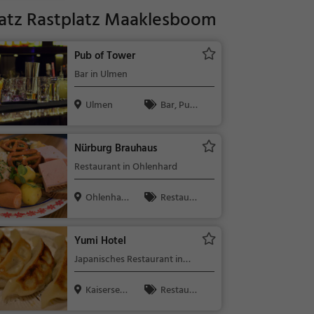
latz Rastplatz Maaklesboom
Pub of Tower
Bar in Ulmen
Ulmen
Bar, Pub,
Bier, Wein, S
nacks / Getr
Nürburg Brauhaus
änke, Irisch
Restaurant in Ohlenhard
Ohlenhar
Restaura
d
nt, Bar, Bierg
arten, Abend
Yumi Hotel
essen, Mitta
Japanisches Restaurant in
gessen, Bier,
Kaisersesch
Wein, Snacks
Kaisersesc
Restaura
/ Getränke,
h
nt, Sushi, Asi
Deutsch, Reg