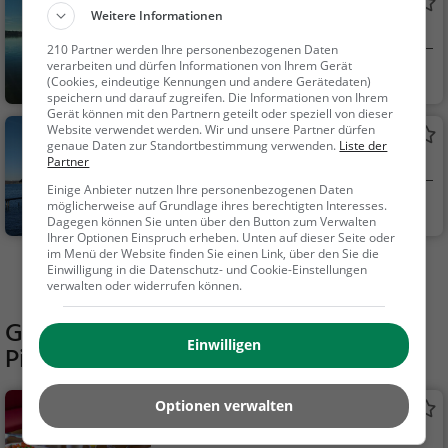
Starnberger See
Weitere Informationen
See in Starnberg
210 Partner werden Ihre personenbezogenen Daten
verarbeiten und dürfen Informationen von Ihrem Gerät
Starnberg
Familie & Kinder,
(Cookies, eindeutige Kennungen und andere Gerätedaten)
Natur, See
speichern und darauf zugreifen. Die Informationen von Ihrem
Gerät können mit den Partnern geteilt oder speziell von dieser
Website verwendet werden. Wir und unsere Partner dürfen
Badestrand Feldafing
genaue Daten zur Standortbestimmung verwenden.
Liste der
Strand in Feldafing
Partner
Einige Anbieter nutzen Ihre personenbezogenen Daten
Feldafing
Familie & Kinder,
möglicherweise auf Grundlage ihres berechtigten Interesses.
Dagegen können Sie unten über den Button zum Verwalten
Natur
Ihrer Optionen Einspruch erheben. Unten auf dieser Seite oder
im Menü der Website finden Sie einen Link, über den Sie die
Einwilligung in die Datenschutz- und Cookie-Einstellungen
Mehr Aktivitäten in Tutzing finden
verwalten oder widerrufen können.
Gaststätten in der Nähe von
Einwilligen
Picknickplatz Tutzing
Optionen verwalten
Museumsschiff Tutzing mit Café und
Bistro
Restaurant in Tutzing