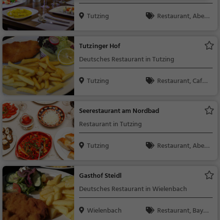
Tutzing
Restaurant, Aben
dessen, Mittagessen
Tutzinger Hof
Deutsches Restaurant in Tutzing
Tutzing
Restaurant, Café,
Bayerisch, Regionalk
üche, Deutsch, Mitta
Seerestaurant am Nordbad
gessen, Abendessen,
Restaurant in Tutzing
Kaffee / Kuchen, Früh
stück, Gebäck / Teig
Tutzing
Restaurant, Aben
waren
dessen, Mittagessen
Gasthof Steidl
Deutsches Restaurant in Wielenbach
Wielenbach
Restaurant, Bayer