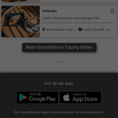
isch, Regionalküche,
Deutsch, Mittagesse
Hofladen
n, Abendessen
Café in Bernried am Starnberger See
Bernried am Starn
Café, Eiscafé / Eis
ber...
diele, Kaffee / Kuche
n, Frühstück, Gebäck
Mehr Gaststätten in Tutzing finden
/ Teigwaren, Eisdiele
Hol' dir die App!
Die FreizeitMonster App ist dein Reiseführer für die Hosentasche.