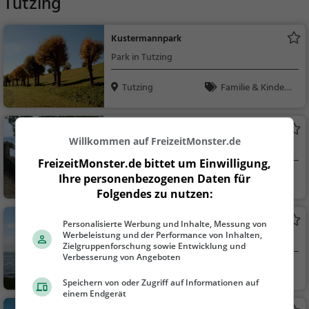
Tutzing
Kustermannpark
Park in Tutzing
Tutzing
Familie & Kinder,
Natur
Bleicherpark
Willkommen auf FreizeitMonster.de
Park in Tutzing
FreizeitMonster.de bittet um Einwilligung,
Ihre personenbezogenen Daten für
Tutzing
Familie & Kinder,
Folgendes zu nutzen:
Natur
Segelschule Tutzing Bootshaus
Personalisierte Werbung und Inhalte, Messung von
Werbeleistung und der Performance von Inhalten,
Bootsverleih in Tutzing
Zielgruppenforschung sowie Entwicklung und
Verbesserung von Angeboten
Tutzing
Familie & Kinder,
Speichern von oder Zugriff auf Informationen auf
Natur
einem Endgerät