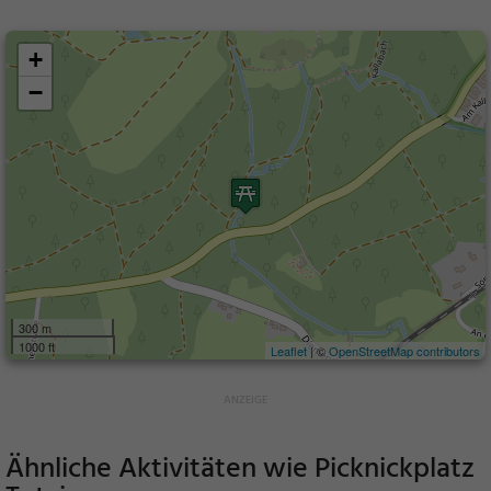
+
−
300 m
1000 ft
Leaflet
| ©
OpenStreetMap contributors
Ähnliche Aktivitäten wie
Picknickplatz