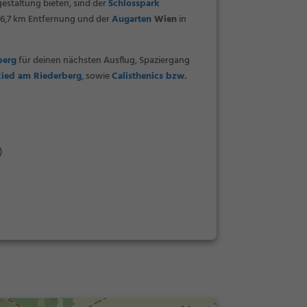
gestaltung bieten, sind der
Schlosspark
26,7 km Entfernung und der
Augarten
Wien
in
berg
für deinen nächsten Ausflug, Spaziergang
Ried am Riederberg
, sowie
Calisthenics bzw.
)