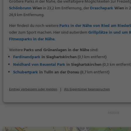
Größere Parks in der Nähe, die vielfältigere Möglichkeiten zur Freizeit
Schönbrunn
Wien
in 23,2 km Entfernung, der
Draschepark
Wien
in 
26,9 km Entfernung.
Hier findest du noch weitere
Parks in der Nähe von Ried am Rieder
oder zum Sport machen. Hier sind außerdem
Grillplätze in und um 
Fitnessparks in der Nähe
.
Weitere
Parks und Grünanlagen in der Nähe
sind:
Ferdinandpark
in Sieghartskirchen
(0,1 km entfernt)
Neidhard von Reuental Park
in Sieghartskirchen
(0,3 km entfernt
Schubertpark
in Tulln an der Donau
(8,7 km entfernt)
|
Eintrag verbessern oder melden
Als Eigentümer beanspruchen