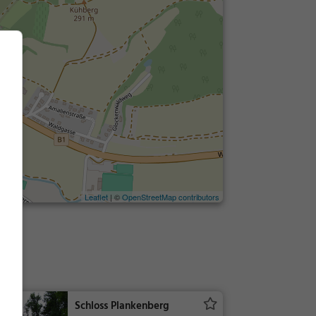
Leaflet
| ©
OpenStreetMap contributors
Schloss Plankenberg