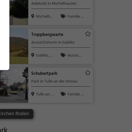
Adelssitz in Michelhausen
Michelhau
Familie &
sen, Österr...
Kinder, Sehe
nswürdigkeit
Troppbergwarte
Aussichtsturm in Gablitz
Gablitz, Ö
Aussicht
sterreich
spunkt, Fami
lie & Kinder,
Schubertpark
Natur
Park in Tulln an der Donau
Tulln an d
Familie &
er Donau, ...
Kinder, Natu
r
kirchen finden
ark