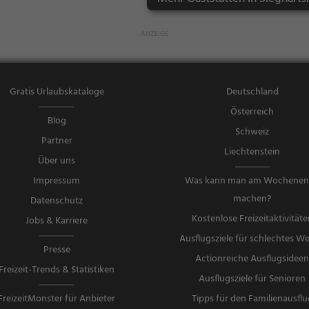
n, Mittagesse
n, Kontinent
al
Gratis Urlaubskataloge
Deutschland
Österreich
Blog
Schweiz
Partner
Liechtenstein
Über uns
Impressum
Was kann man am Wochene
machen?
Datenschutz
Kostenlose Freizeitaktivitäte
Jobs & Karriere
Ausflugsziele für schlechtes We
Presse
Actionreiche Ausflugsidee
Freizeit-Trends & Statistiken
Ausflugsziele für Senioren
FreizeitMonster für Anbieter
Tipps für den Familienausflu