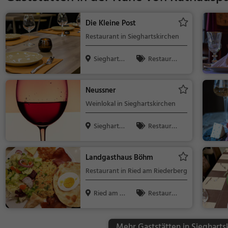
Die Kleine Post
Restaurant in Sieghartskirchen
Sieghartsk
Restaura
irchen, Ös...
nt, Abendess
en, Mittagess
Neussner
en
Weinlokal in Sieghartskirchen
Sieghartsk
Restaura
irchen, Ös...
nt, Wein, Sna
cks / Geträn
Landgasthaus Böhm
ke
Restaurant in Ried am Riederberg
Ried am Ri
Restaura
ederberg, ...
nt, Europäisc
h, Abendesse
Mehr Gaststätten in Siegharts