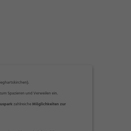
ieghartskirchen).
zum Spazieren und Verweilen ein.
uspark
zahlreiche
Möglichkeiten zur