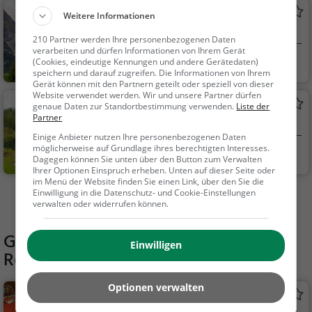
Minigolf Grindelwald
Weitere Informationen
Minigolfanlage in Grindelwald
210 Partner werden Ihre personenbezogenen Daten
verarbeiten und dürfen Informationen von Ihrem Gerät
Grindelwald, Schw
Familie & Kinder,
(Cookies, eindeutige Kennungen und andere Gerätedaten)
speichern und darauf zugreifen. Die Informationen von Ihrem
eiz
Sport
Gerät können mit den Partnern geteilt oder speziell von dieser
Website verwendet werden. Wir und unsere Partner dürfen
Hinterburgseeli
genaue Daten zur Standortbestimmung verwenden.
Liste der
Partner
See in Brienz BE
Einige Anbieter nutzen Ihre personenbezogenen Daten
möglicherweise auf Grundlage ihres berechtigten Interesses.
Brienz BE, Schweiz
Familie & Kinder,
Dagegen können Sie unten über den Button zum Verwalten
Natur, See
Ihrer Optionen Einspruch erheben. Unten auf dieser Seite oder
im Menü der Website finden Sie einen Link, über den Sie die
Einwilligung in die Datenschutz- und Cookie-Einstellungen
Mehr Aktivitäten in Grindelwald finden
verwalten oder widerrufen können.
Gaststätten in der Nähe von
Einwilligen
Rodelhang Grindelwald
Optionen verwalten
Berggasthaus First