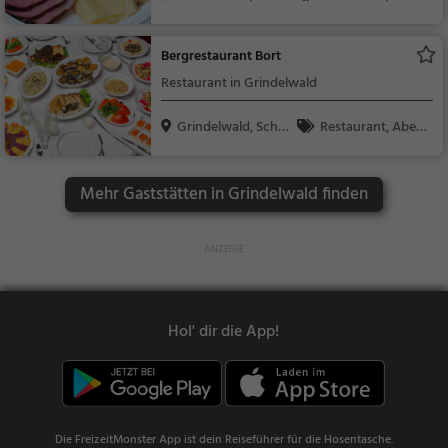
eiz
eizerisch, Regionalkü
che, Mittagessen, Ab
Bergrestaurant Bort
endessen
Restaurant in Grindelwald
Grindelwald, Schw
Restaurant, Aben
eiz
dessen, Mittagessen
Mehr Gaststätten in Grindelwald finden
Hol' dir die App!
Die FreizeitMonster App ist dein Reiseführer für die Hosentasche.