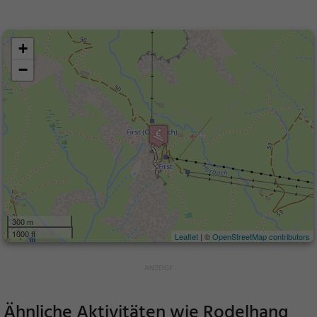
+
−
300 m
1000 ft
Leaflet
| ©
OpenStreetMap contributors
Ähnliche Aktivitäten wie
Rodelhang