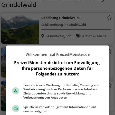
Grindelwald
Rodelhang Grindelwald II
Schlittenhang in Grindelwald
Grindelwald, Schw
Action & Abente
eiz
uer, Familie & Kinder,
Natur, Sport
First Cliff Walk by Tissot
Willkommen auf FreizeitMonster.de
Aussichtspunkt in Grindelwald
FreizeitMonster.de bittet um Einwilligung,
Ihre personenbezogenen Daten für
Grindelwald, Schw
Aussichtspunkt, F
Folgendes zu nutzen:
eiz
amilie & Kinder, Natu
r
Personalisierte Werbung und Inhalte, Messung von
Bachalpsee
Werbeleistung und der Performance von Inhalten,
See in Grindelwald
Zielgruppenforschung sowie Entwicklung und
Verbesserung von Angeboten
Grindelwald, Schw
Familie & Kinder,
Speichern von oder Zugriff auf Informationen auf
eiz
Natur, See
einem Endgerät