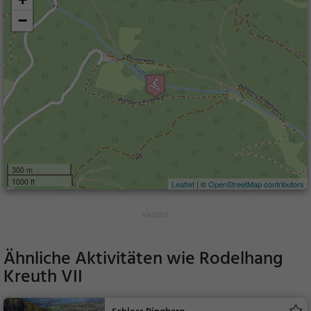
−
300 m
1000 ft
Leaflet
| ©
OpenStreetMap contributors
Ähnliche Aktivitäten wie
Rodelhang
Kreuth VII