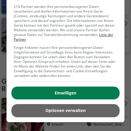
Rottach-Egern
Familie & Kinder,
210 Partner werden Ihre personenbezogenen Daten
verarbeiten und dürfen Informationen von Ihrem Gerät
Natur, See
(Cookies, eindeutige Kennungen und andere Gerätedaten)
speichern und darauf zugreifen. Die Informationen von Ihrem
Bodenschneidhaus
Gerät können mit den Partnern geteilt oder speziell von dieser
Website verwendet werden. Wir und unsere Partner dürfen
Almhütte in Schliersee
genaue Daten zur Standortbestimmung verwenden.
Liste der
Partner
Schliersee
Natur
Einige Anbieter nutzen Ihre personenbezogenen Daten
möglicherweise auf Grundlage ihres berechtigten Interesses.
Dagegen können Sie unten über den Button zum Verwalten
Ihrer Optionen Einspruch erheben. Unten auf dieser Seite oder
Mehr Aktivitäten in Kreuth finden
im Menü der Website finden Sie einen Link, über den Sie die
Einwilligung in die Datenschutz- und Cookie-Einstellungen
verwalten oder widerrufen können.
Gaststätten in der Nähe von
Rodelhang Kreuth VII
Einwilligen
Wallbergmoosalm Berggaststätte
Optionen verwalten
Restaurant in Kreuth
Kreuth
Restaurant, Aben