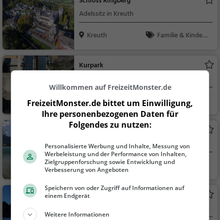
Schloss Ringberg
Adelssitz in Kreuth
Kreuth
Familie & Kinder,
Sehenswürdigkeit
Kurpark
Park in Rottach-Egern
Willkommen auf FreizeitMonster.de
Rottach-Egern
Familie & Kinder,
FreizeitMonster.de bittet um Einwilligung,
Natur
Ihre personenbezogenen Daten für
Folgendes zu nutzen:
Badestrand Tegernsee
Strand in Tegernsee
Personalisierte Werbung und Inhalte, Messung von
Werbeleistung und der Performance von Inhalten,
Zielgruppenforschung sowie Entwicklung und
Tegernsee
Familie & Kinder,
Verbesserung von Angeboten
Natur
Speichern von oder Zugriff auf Informationen auf
Suttensee
einem Endgerät
See in Rottach-Egern
Weitere Informationen