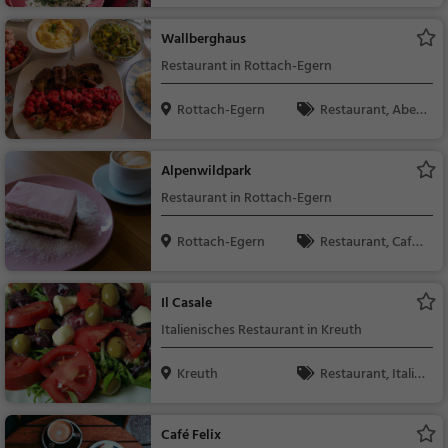
dessen, Mittagessen
Wallberghaus
Restaurant in Rottach-Egern
Rottach-Egern
Restaurant, Aben
dessen, Mittagessen
Alpenwildpark
Restaurant in Rottach-Egern
Rottach-Egern
Restaurant, Café,
Abendessen, Mittage
ssen, Kaffee / Kuche
Il Casale
n, Frühstück, Gebäck
Italienisches Restaurant in Kreuth
/ Teigwaren
Kreuth
Restaurant, Italie
nisch, Pizza, Europäis
ch, Mittagessen, Abe
Café Felix
ndessen, Vegetarisc