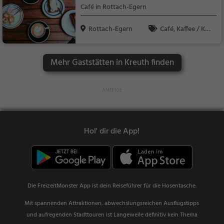
Café in Rottach-Egern
h, Mediterran
Rottach-Egern
Café, Kaffee / Kuc
hen, Snacks / Geträn
ke, Gebäck / Teigwar
Mehr Gaststätten in Kreuth finden
en
Hol' dir die App!
Die FreizeitMonster App ist dein Reiseführer für die Hosentasche.
Mit spannenden Attraktionen, abwechslungsreichen Ausflugstipps
und aufregenden Stadttouren ist Langeweile definitiv kein Thema