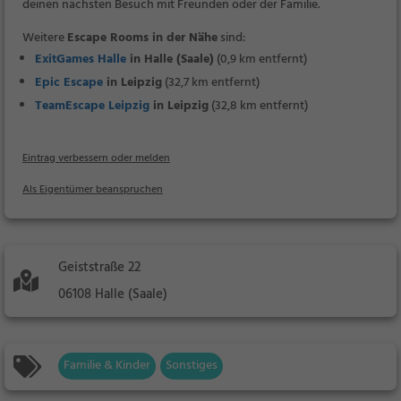
deinen nächsten Besuch mit Freunden oder der Familie.
Weitere
Escape Rooms in der Nähe
sind:
ExitGames Halle
in Halle (Saale)
(0,9 km entfernt)
Epic Escape
in Leipzig
(32,7 km entfernt)
TeamEscape Leipzig
in Leipzig
(32,8 km entfernt)
Eintrag verbessern oder melden
Als Eigentümer beanspruchen
Geiststraße 22
06108 Halle (Saale)
Familie & Kinder
Sonstiges