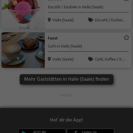
h, Asiatisch, Vegetari
Eiscafé / Eisdiele in Halle (Saale)
sch
Halle (Saale)
Eiscafé / Eisdiele,
Eisdiele
Faust
Café in Halle (Saale)
Halle (Saale)
Café, Kaffee / Kuc
hen, Frühstück, Gebä
ck / Teigwaren
Mehr Gaststätten in Halle (Saale) finden
Hol' dir die App!