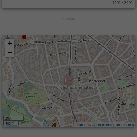
12°C / 26°C
+
−
200 m
500 ft
Leaflet
| ©
OpenStreetMap contributors