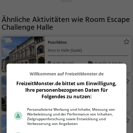
Ähnliche Aktivitäten wie
Room Escape
Challenge Halle
Puschkino
Kino in Halle (Saale)
Halle (Saale)
Familie & Kinder,
Theater & Kino
Willkommen auf FreizeitMonster.de
Moritzburg
FreizeitMonster.de bittet um Einwilligung,
Burg in Halle (Saale)
Ihre personenbezogenen Daten für
Folgendes zu nutzen:
Halle (Saale)
Familie & Kinder,
Sehenswürdigkeit
Personalisierte Werbung und Inhalte, Messung von
Werbeleistung und der Performance von Inhalten,
Zielgruppenforschung sowie Entwicklung und
Opernhaus Halle
Verbesserung von Angeboten
Opernhaus in Halle (Saale)