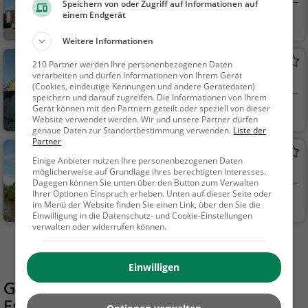
Speichern von oder Zugriff auf Informationen auf
einem Endgerät
Halle (Saale)
Kunst & Museen,
Sehenswürdigkeit
Weitere Informationen
Dom
210 Partner werden Ihre personenbezogenen Daten
verarbeiten und dürfen Informationen von Ihrem Gerät
Kathedrale / Dom in Halle (Saale)
(Cookies, eindeutige Kennungen und andere Gerätedaten)
speichern und darauf zugreifen. Die Informationen von Ihrem
Gerät können mit den Partnern geteilt oder speziell von dieser
Halle (Saale)
Familie & Kinder,
Website verwendet werden. Wir und unsere Partner dürfen
Sehenswürdigkeit
genaue Daten zur Standortbestimmung verwenden.
Liste der
Partner
Neue Residenz
Einige Anbieter nutzen Ihre personenbezogenen Daten
Sehenswürdigkeit in Halle (Saale)
möglicherweise auf Grundlage ihres berechtigten Interesses.
Dagegen können Sie unten über den Button zum Verwalten
Ihrer Optionen Einspruch erheben. Unten auf dieser Seite oder
Halle (Saale)
Sehenswürdigkei
im Menü der Website finden Sie einen Link, über den Sie die
Einwilligung in die Datenschutz- und Cookie-Einstellungen
t
verwalten oder widerrufen können.
Mehr Aktivitäten in Halle (Saale) finden
Einwilligen
Gaststätten in der Nähe von
Room
Escape Challenge Halle