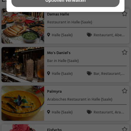
Optionen verwalten
Damas Halle
Restaurant in Halle (Saale)
Halle (Saale)
Restaurant, Aben
dessen, Mittagessen
Mo's Daniel's
Bar in Halle (Saale)
Halle (Saale)
Bar, Restaurant, B
ier, Wein, Snacks / Ge
tränke, Abendessen,
Palmyra
Mittagessen
Arabisches Restaurant in Halle (Saale)
Halle (Saale)
Restaurant, Arabi
sch, Mittagessen, Ab
endessen, Grill, Syrisc
Eisfvchs