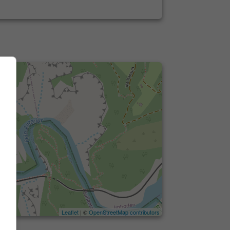
Leaflet
| ©
OpenStreetMap contributors