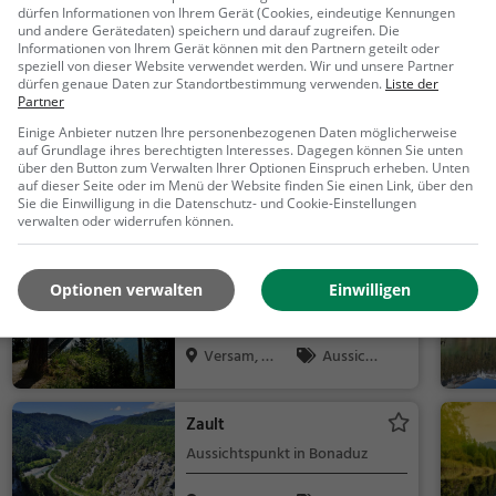
dürfen Informationen von Ihrem Gerät (Cookies, eindeutige Kennungen
und andere Gerätedaten) speichern und darauf zugreifen. Die
Informationen von Ihrem Gerät können mit den Partnern geteilt oder
Ähnliche Aktivitäten wie
Ruinaulta / R
speziell von dieser Website verwendet werden. Wir und unsere Partner
dürfen genaue Daten zur Standortbestimmung verwenden.
Liste der
Partner
Rheinschlucht
Einige Anbieter nutzen Ihre personenbezogenen Daten möglicherweise
auf Grundlage ihres berechtigten Interesses. Dagegen können Sie unten
Aussichtspunkt in Versam
über den Button zum Verwalten Ihrer Optionen Einspruch erheben. Unten
auf dieser Seite oder im Menü der Website finden Sie einen Link, über den
Sie die Einwilligung in die Datenschutz- und Cookie-Einstellungen
Versam, S
Aussicht
verwalten oder widerrufen können.
chweiz
spunkt, Famil
ie & Kinder,
Il Spir
Natur
Optionen verwalten
Einwilligen
Aussichtspunkt in Versam
Versam, S
Aussicht
chweiz
spunkt, Famil
ie & Kinder,
Zault
Natur
Aussichtspunkt in Bonaduz