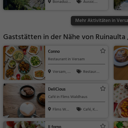
Bonaduz,
Aussicht
Schweiz
spunkt, Famil
ie & Kinder,
Mehr Aktivitäten in Vers
Natur
Gaststätten in der Nähe von
Ruinaulta 
Conno
Restaurant in Versam
Versam, S
Restaura
chweiz
nt
DeliCious
Café in Flims Waldhaus
Flims Wal
Café, Kaff
dhaus, Sch
ee / Kuchen,
w...
Frühstück, G
Il forno