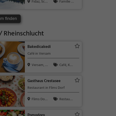
Fidaz, Sch
Familie &
weiz
Kinder, Natu
r, See
am finden
/ Rheinschlucht
Bakedicakedi
Café in Versam
Versam, S
Café, Kaff
chweiz
ee / Kuchen,
Frühstück, G
Gasthaus Crestasee
ebäck / Teig
Restaurant in Flims Dorf
waren
Flims Dor
Restaura
f, Schweiz
nt, Eiscafé /
Eisdiele, Abe
Pomodoro