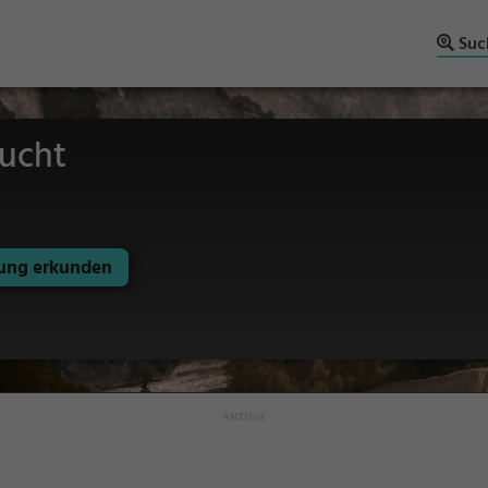
Suc
lucht
ng erkunden