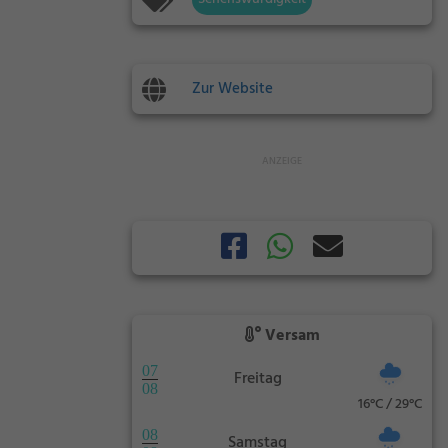
Zur Website
Versam
07
Freitag
08
16°C / 29°C
08
Samstag