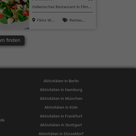
ndessen, Mit
Italienisches Restaurant in Flims
tagessen, Eis
Waldhaus
diele
Flims Wal
Restaura
dhaus, Sch
nt, Italienisc
w...
h, Pizza, Euro
am finden
päisch, Mitta
gessen, Abe
ndessen, Ve
getarisch, M
editerran
Aktivitäten in Berlin
Aktivitäten in Hamburg
Aktivitäten in München
Aktivitäten in Köln
Aktivitäten in Frankfurt
nde
Aktivitäten in Stuttgart
Aktivitäten in Düsseldorf