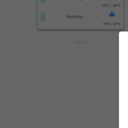
08
15°C / 28°C
09
Sonntag
08
17°C / 31°C