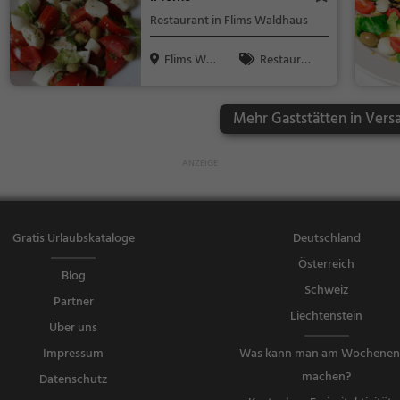
ebäck / Teig
Restaurant in Flims Waldhaus
waren
Flims Wal
Restaura
dhaus, Sch
nt, Abendess
w...
en, Mittagess
Mehr Gaststätten in Vers
en, Italienisc
h, Pizza, Euro
päisch, Vege
tarisch, Medi
terran
Gratis Urlaubskataloge
Deutschland
Österreich
Blog
Schweiz
Partner
Liechtenstein
Über uns
Impressum
Was kann man am Wochene
machen?
Datenschutz