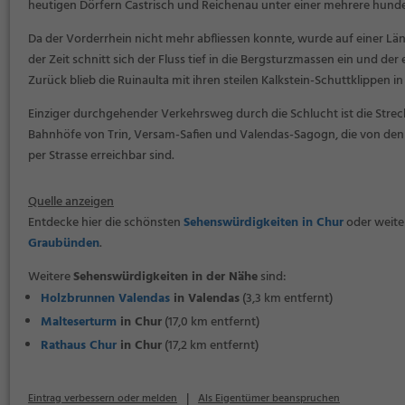
heutigen Dörfern Castrisch und Reichenau unter einer mehrere hund
Da der Vorderrhein nicht mehr abfliessen konnte, wurde auf einer Län
der Zeit schnitt sich der Fluss tief in die Bergsturzmassen ein und de
Zurück blieb die Ruinaulta mit ihren steilen Kalkstein-Schuttklippen
Einziger durchgehender Verkehrsweg durch die Schlucht ist die Streck
Bahnhöfe von Trin, Versam-Safien und Valendas-Sagogn, die von den 
per Strasse erreichbar sind.
Quelle anzeigen
Entdecke hier die schönsten
Sehenswürdigkeiten in Chur
oder weiter
Graubünden
.
Weitere
Sehenswürdigkeiten in der Nähe
sind:
Holzbrunnen Valendas
in Valendas
(3,3 km entfernt)
Malteserturm
in Chur
(17,0 km entfernt)
Rathaus Chur
in Chur
(17,2 km entfernt)
|
Eintrag verbessern oder melden
Als Eigentümer beanspruchen