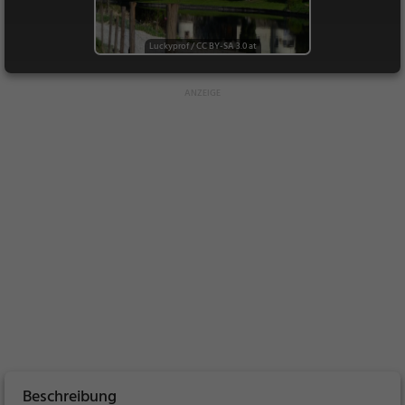
Luckyprof
/
CC BY-SA 3.0 at
Beschreibung