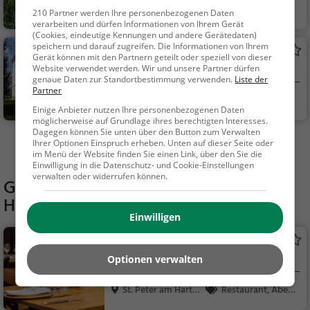
Braunau am Inn, Ö
Familie & Kinder,
210 Partner werden Ihre personenbezogenen Daten
ste...
Natur
verarbeiten und dürfen Informationen von Ihrem Gerät
(Cookies, eindeutige Kennungen und andere Gerätedaten)
speichern und darauf zugreifen. Die Informationen von Ihrem
Schloß Mamling
Gerät können mit den Partnern geteilt oder speziell von dieser
Website verwendet werden. Wir und unsere Partner dürfen
Adelssitz in Mining
genaue Daten zur Standortbestimmung verwenden.
Liste der
Partner
Mining, Österreich
Familie & Kinder,
Einige Anbieter nutzen Ihre personenbezogenen Daten
Sehenswürdigkeit
möglicherweise auf Grundlage ihres berechtigten Interesses.
Dagegen können Sie unten über den Button zum Verwalten
Ihrer Optionen Einspruch erheben. Unten auf dieser Seite oder
Mehr Aktivitäten in St. Peter am Hart finden
im Menü der Website finden Sie einen Link, über den Sie die
Einwilligung in die Datenschutz- und Cookie-Einstellungen
verwalten oder widerrufen können.
Gaststätten in der Nähe von
Schloss
Hagenau
Einwilligen
Die Grille
Restaurant in St. Peter am Hart
Optionen verwalten
St. Peter am Hart,
Restaurant, Aben
Ö...
dessen, Mittagessen