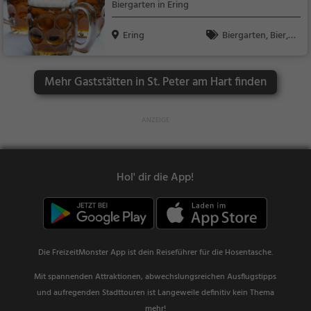
Biergarten in Ering
Ering
Biergarten, Bier, S
nacks / Getränke, De
utsch, Mittagessen, R
Mehr Gaststätten in St. Peter am Hart finden
egionalküche
Hol' dir die App!
Die FreizeitMonster App ist dein Reiseführer für die Hosentasche.
Mit spannenden Attraktionen, abwechslungsreichen Ausflugstipps
und aufregenden Stadttouren ist Langeweile definitiv kein Thema
mehr!