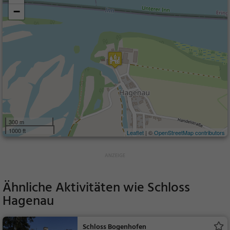
−
300 m
1000 ft
Leaflet
| ©
OpenStreetMap contributors
Ähnliche Aktivitäten wie
Schloss
Hagenau
Schloss Bogenhofen