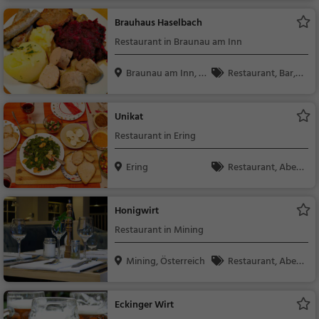
Brauhaus Haselbach
Restaurant in Braunau am Inn
Braunau am Inn, Ö
Restaurant, Bar, A
ste...
bendessen, Mittagess
en, Österreichisch, Re
Unikat
gionalküche, Bier, We
Restaurant in Ering
in, Snacks / Getränke,
Brauerei
Ering
Restaurant, Aben
dessen, Mittagessen
Honigwirt
Restaurant in Mining
Mining, Österreich
Restaurant, Aben
dessen, Mittagessen
Eckinger Wirt