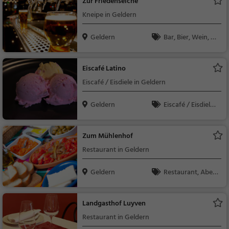
Zur Friedenseiche
Kneipe in Geldern
Geldern
Bar, Bier, Wein, Sn
acks / Getränke
Eiscafé Latino
Eiscafé / Eisdiele in Geldern
Geldern
Eiscafé / Eisdiele,
Eisdiele
Zum Mühlenhof
Restaurant in Geldern
Geldern
Restaurant, Aben
dessen, Mittagessen,
Burger, Mediterran, E
Landgasthof Luyven
uropäisch, Meeresfrü
Restaurant in Geldern
chte, Fisch, Vegan, V