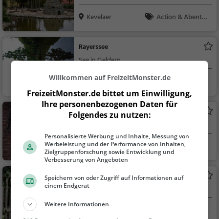
Kevelaer
Action & Abente
uer, Familie & Kinder
Rayerssee
See in Geldern
Willkommen auf FreizeitMonster.de
Geldern
Familie & Kinder,
Natur, See
FreizeitMonster.de bittet um Einwilligung,
Ihre personenbezogenen Daten für
Haus Ingenraedt
Folgendes zu nutzen:
Herrenhaus in Wachtendonk
Personalisierte Werbung und Inhalte, Messung von
Werbeleistung und der Performance von Inhalten,
Wachtendonk
Familie & Kinder,
Zielgruppenforschung sowie Entwicklung und
Sehenswürdigkeit
Verbesserung von Angeboten
Silver Edition Alpakas
Speichern von oder Zugriff auf Informationen auf
einem Endgerät
Alpakahof mit Alpaka Wanderungen und
Picknicks in Kevelaer
Weitere Informationen
Kevelaer
Natur, Familie & K