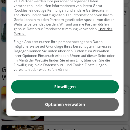
210 Partner werden Ihre personenbezogenen Daten
inder
verarbeiten und dürfen Informationen von Ihrem Gerät
(Cookies, eindeutige Kennungen und andere Gerätedaten)
Magdalenenpark
speichern und darauf zugreifen. Die Informationen von Ihrem
Gerät können mit den Partnern geteilt oder speziell von dieser
Park in Kerken
Website verwendet werden. Wir und unsere Partner dürfen
genaue Daten zur Standortbestimmung verwenden.
Liste der
Kerken
Familie & Kinder,
Partner
Natur
Einige Anbieter nutzen Ihre personenbezogenen Daten
möglicherweise auf Grundlage ihres berechtigten Interesses.
Dagegen können Sie unten über den Button zum Verwalten
Mehr Aktivitäten in Geldern finden
Ihrer Optionen Einspruch erheben. Unten auf dieser Seite oder
im Menü der Website finden Sie einen Link, über den Sie die
Einwilligung in die Datenschutz- und Cookie-Einstellungen
Gaststätten in der Nähe von
Schloss
verwalten oder widerrufen können.
Walbeck
Einwilligen
Steakhaus
Steakhaus in Geldern
Optionen verwalten
Geldern
Restaurant, Steak
House, Abendessen,
Mittagessen