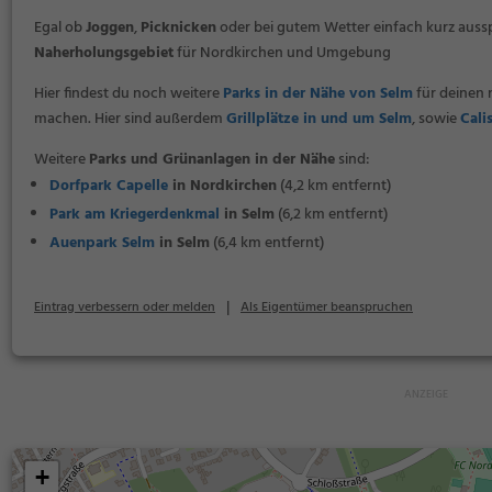
Egal ob
Joggen
,
Picknicken
oder bei gutem Wetter einfach kurz aus
Naherholungsgebiet
für Nordkirchen und Umgebung
Hier findest du noch weitere
Parks in der Nähe von Selm
für deinen 
machen. Hier sind außerdem
Grillplätze in und um Selm
, sowie
Cali
Weitere
Parks und Grünanlagen in der Nähe
sind:
Dorfpark Capelle
in Nordkirchen
(4,2 km entfernt)
Park am Kriegerdenkmal
in Selm
(6,2 km entfernt)
Auenpark Selm
in Selm
(6,4 km entfernt)
|
Eintrag verbessern oder melden
Als Eigentümer beanspruchen
+