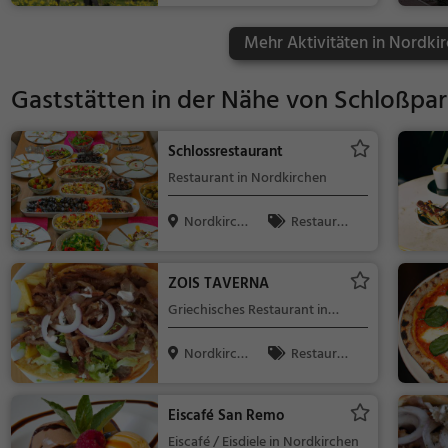
Kinder, Natur
Mehr Aktivitäten in Nordkir
Gaststätten in der Nähe von
Schloßpar
Schlossrestaurant
Restaurant in Nordkirchen
Nordkirch
Restaura
en
nt, Abendess
en, Mittagess
ZOIS TAVERNA
en
Griechisches Restaurant in
Nordkirchen
Nordkirch
Restaura
en
nt, Griechisc
h, Gyros, Mit
Eiscafé San Remo
tagessen, Ab
Eiscafé / Eisdiele in Nordkirchen
endessen