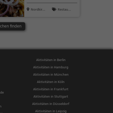
Nordkirchen
päisch, Vege
Nordkirch
Restaura
tarisch, Medi
en
nt, Griechisc
terran
h, Gyros, Mit
rchen finden
tagessen, Ab
endessen
Aktivitäten in Berlin
Aktivitäten in Hamburg
Aktivitäten in München
Aktivitäten in Köln
Aktivitäten in Frankfurt
nde
Aktivitäten in Stuttgart
Aktivitäten in Düsseldorf
n
Aktivitäten in Leipzig