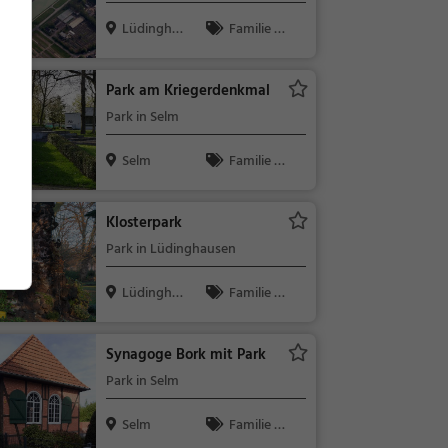
Lüdingha
Familie &
usen
Kinder, Natu
r, See
Park am Kriegerdenkmal
Park in Selm
Selm
Familie &
Kinder, Natu
r
Klosterpark
Park in Lüdinghausen
Lüdingha
Familie &
usen
Kinder, Natu
r
Synagoge Bork mit Park
Park in Selm
Selm
Familie &