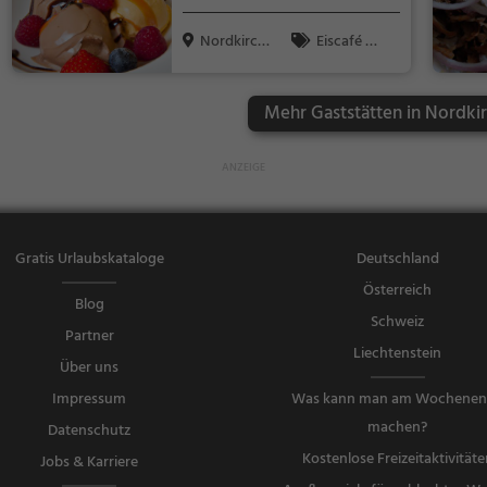
Nordkirch
Eiscafé /
en
Eisdiele, Eisdi
ele
Mehr Gaststätten in Nordki
Gratis Urlaubskataloge
Deutschland
Österreich
Blog
Schweiz
Partner
Liechtenstein
Über uns
Impressum
Was kann man am Wochene
machen?
Datenschutz
Kostenlose Freizeitaktivitäte
Jobs & Karriere