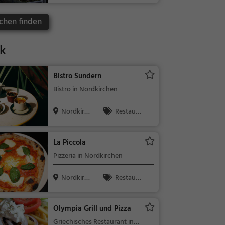
Kinder, Natu
r
chen finden
k
Bistro Sundern
Bistro in Nordkirchen
Nordkirch
Restaura
en
nt, Bistro, Sn
acks / Geträ
La Piccola
nke
Pizzeria in Nordkirchen
Nordkirch
Restaura
en
nt, Pizza, Abe
ndessen, Itali
Olympia Grill und Pizza
enisch, Mitta
Griechisches Restaurant in
gessen, Euro