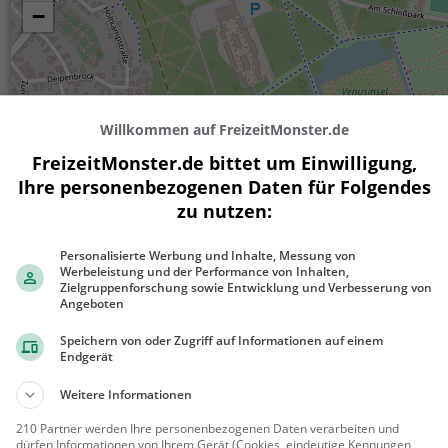
−
Willkommen auf FreizeitMonster.de
FreizeitMonster.de bittet um Einwilligung,
Ihre personenbezogenen Daten für Folgendes
zu nutzen:
200 m
500 ft
Personalisierte Werbung und Inhalte, Messung von
Werbeleistung und der Performance von Inhalten,
Zielgruppenforschung sowie Entwicklung und Verbesserung von
Angeboten
Speichern von oder Zugriff auf Informationen auf einem
Ähnliche Aktivitäten wie
Schloßpark
Endgerät
Weitere Informationen
Digitale Detektiv-
210 Partner werden Ihre personenbezogenen Daten verarbeiten und
Stadtrallye
für Kinder, Geburtstage,
dürfen Informationen von Ihrem Gerät (Cookies, eindeutige Kennungen