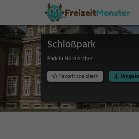
Schloßpark
Park in Nordkirchen
Favorit speichern
Umgebu