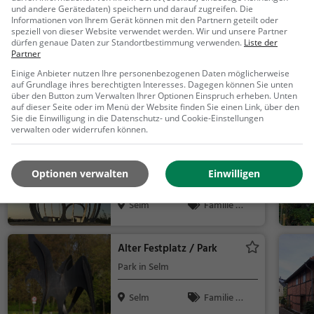
Schulklassen & Familien
und andere Gerätedaten) speichern und darauf zugreifen. Die
Informationen von Ihrem Gerät können mit den Partnern geteilt oder
Münster
Action &
speziell von dieser Website verwendet werden. Wir und unsere Partner
Abenteuer, F
dürfen genaue Daten zur Standortbestimmung verwenden.
Liste der
amilie & Kind
Partner
Schloss Nordkirchen
er, Touren
Einige Anbieter nutzen Ihre personenbezogenen Daten möglicherweise
Adelssitz in Nordkirchen
auf Grundlage ihres berechtigten Interesses. Dagegen können Sie unten
über den Button zum Verwalten Ihrer Optionen Einspruch erheben. Unten
auf dieser Seite oder im Menü der Website finden Sie einen Link, über den
Nordkirch
Familie &
Sie die Einwilligung in die Datenschutz- und Cookie-Einstellungen
en
Kinder, Sehe
verwalten oder widerrufen können.
nswürdigkeit
Auenpark Selm
Optionen verwalten
Einwilligen
Park in Selm (Beifang)
Selm
Familie &
Kinder, Natur
Alter Festplatz / Park
Park in Selm
Selm
Familie &