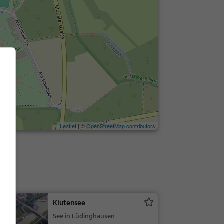
Leaflet
| ©
OpenStreetMap contributors
Klutensee
See in Lüdinghausen