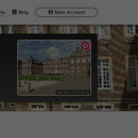
he
Blog
Mein Account
Foto Fitti
/
CC BY-SA 3.0