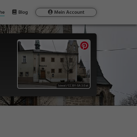
he
Blog
Mein Account
Isiwal
/
CC BY-SA 3.0 at