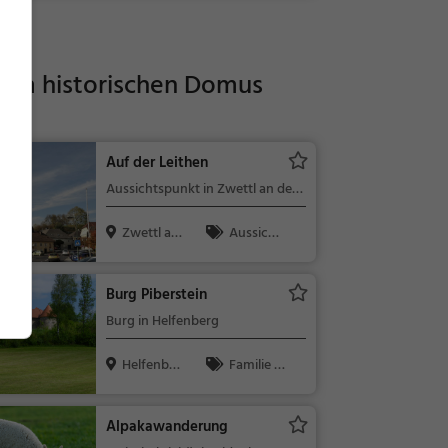
im historischen Domus
Auf der Leithen
Aussichtspunkt in Zwettl an der
Rodl
Zwettl an
Aussicht
der Rodl, ...
spunkt, Fami
lie & Kinder,
Burg Piberstein
Natur
Burg in Helfenberg
Helfenber
Familie &
g, Österrei...
Kinder, Sehe
nswürdigkeit
Alpakawanderung