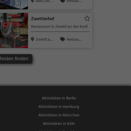
Bad Leonf
Restaura
elden, Öste...
nt, Abendess
en, Mittages
Zwettlerhof
sen
Restaurant in Zwettl an der Rodl
Zwettl an
Restaura
der Rodl, ...
nt, Abendess
en, Mittages
felden finden
sen
Aktivitäten in Berlin
Aktivitäten in Hamburg
Aktivitäten in München
Aktivitäten in Köln