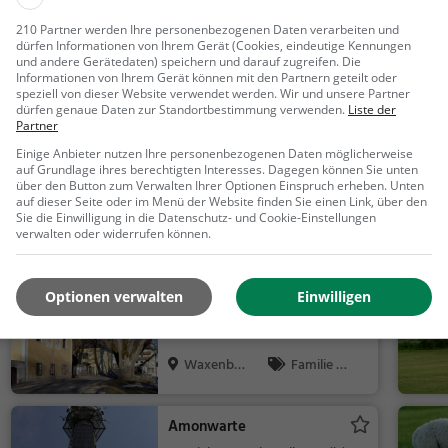
210 Partner werden Ihre personenbezogenen Daten verarbeiten und
dürfen Informationen von Ihrem Gerät (Cookies, eindeutige Kennungen
und andere Gerätedaten) speichern und darauf zugreifen. Die
Ähnliche Aktivitäten wie
Schulmuseum 
Informationen von Ihrem Gerät können mit den Partnern geteilt oder
speziell von dieser Website verwendet werden. Wir und unsere Partner
Disciplinae
dürfen genaue Daten zur Standortbestimmung verwenden.
Liste der
Partner
Einige Anbieter nutzen Ihre personenbezogenen Daten möglicherweise
Sternsteinwarte
auf Grundlage ihres berechtigten Interesses. Dagegen können Sie unten
über den Button zum Verwalten Ihrer Optionen Einspruch erheben. Unten
Aussichtsturm in
auf dieser Seite oder im Menü der Website finden Sie einen Link, über den
Vorderweißenbach
Sie die Einwilligung in die Datenschutz- und Cookie-Einstellungen
Vorderwei
Aussicht
verwalten oder widerrufen können.
ßenbach, Ö
spunkt, Famil
s...
ie & Kinder,
Schloss Waxenberg
Optionen verwalten
Einwilligen
Natur
Adelssitz in Waxenberg
Waxenber
Familie &
g, Österreic...
Kinder, Sehe
nswürdigkeit
Amonwarte