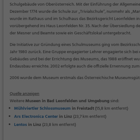
Schulgebäude von Oberösterreich. Mit der Einführung der Allgemeinen
Dezember 1774 wurde die Schule zur „Trivialschule“, nunmehr als „Mar
wurde im Rathaus und im Schulhaus das Bezirksgericht Leonfelden inst
vorübergehend ins Haus Leonfelden Nr. 35. Nach der Übersiedlung de
der Mesner und Beamte sowie ein Geschäftslokal untergebracht.
Die Initiative zur Gründung eines Schulmuseums ging vom Bezirkssch
Jahr 1980 zurück. Eine Gruppe engagierter Lehrer engagierte sich be
Gebäudes und bei der Errichtung des Museums, das 1988 eröffnet wu
Endausbau erreichte. 2002 erfolgte auch die offizielle Ernennung z
2006 wurde dem Museum erstmals das Österreichische Museumsgütes
Quelle anzeigen
Weitere
Museen in Bad Leonfelden und Umgebung
sind:
Mühlviertler Schlossmuseum
in Freistadt
(15,8 km entfernt)
Ars Electronica Center
in Linz
(23,7 km entfernt)
Lentos
in Linz
(23,8 km entfernt)