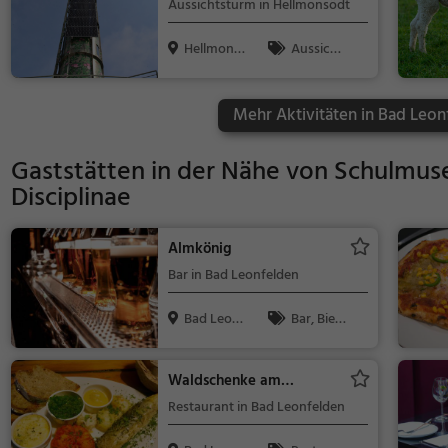
Aussichtsturm in Hellmonsödt
Hellmonsö
Aussicht
dt, Österre...
spunkt, Famil
ie & Kinder,
Mehr Aktivitäten in Bad Leon
Natur
Gaststätten in der Nähe von
Schulmuse
Disciplinae
Almkönig
Bar in Bad Leonfelden
Bad Leonf
Bar, Bier,
elden, Öste...
Wein, Snacks
/ Getränke
Waldschenke am
Sternstein
Restaurant in Bad Leonfelden