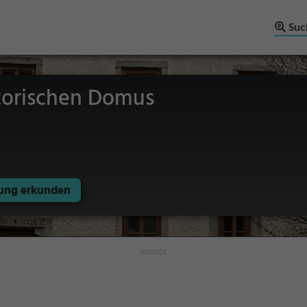
Suc
torischen Domus
ng erkunden