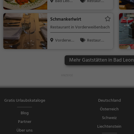
Bad Leonf
Restaura
elden, Öste...
nt, Europäisc
h, Abendesse
Schmankerlwirt
n, Mittagesse
Restaurant in Vorderweißenbach
n, Kontinent
al
Vorderwei
Restaura
ßenbach, Ö
nt, Abendess
s...
en, Mittagess
Mehr Gaststätten in Bad Leon
en
Gratis Urlaubskataloge
Deutschland
Österreich
Blog
Schweiz
Partner
Liechtenstein
Über uns