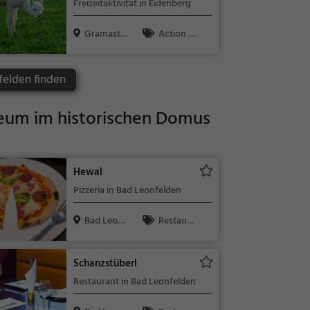
Freizeitaktivität in Eidenberg
Gramaste
Action &
tten, Österr...
Abenteuer, A
ussichtspun
felden finden
kt, Familie &
Kinder, Natu
um im historischen Domus
r, Touren
Hewal
Pizzeria in Bad Leonfelden
Bad Leonf
Restaura
elden, Öste...
nt, Pizza, Abe
ndessen, Itali
Schanzstüberl
enisch, Mitta
Restaurant in Bad Leonfelden
gessen