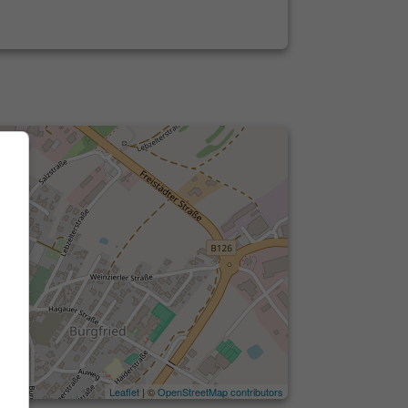
Leaflet
| ©
OpenStreetMap contributors