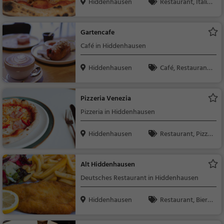
Hiddenhausen
Restaurant, Italie
nisch, Pizza, Europäis
ch, Mittagessen, Abe
Gartencafe
ndessen, Vegetarisc
Café in Hiddenhausen
h, Mediterran
Hiddenhausen
Café, Restaurant,
Kaffee / Kuchen, Früh
stück, Gebäck / Teig
Pizzeria Venezia
waren, Deutsch, Mitt
Pizzeria in Hiddenhausen
agessen, Abendesse
n, Europäisch
Hiddenhausen
Restaurant, Pizza,
Abendessen, Italienis
ch, Mittagessen
Alt Hiddenhausen
Deutsches Restaurant in Hiddenhausen
Hiddenhausen
Restaurant, Bierg
arten, Deutsch, Mitta
gessen, Abendessen,