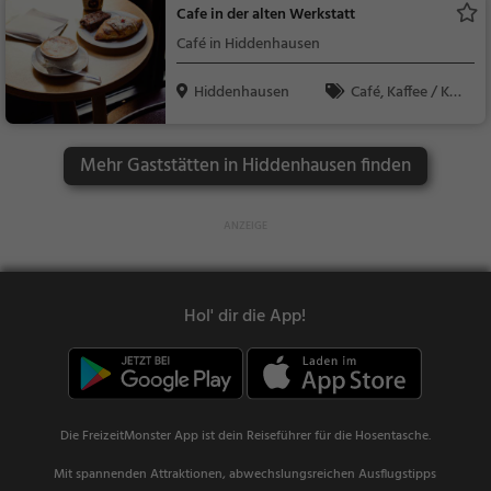
Cafe in der alten Werkstatt
Europäisch, Bier, Sna
Café in Hiddenhausen
cks / Getränke, Regio
nalküche
Hiddenhausen
Café, Kaffee / Kuc
hen, Frühstück, Gebä
ck / Teigwaren
Mehr Gaststätten in Hiddenhausen finden
Hol' dir die App!
Die FreizeitMonster App ist dein Reiseführer für die Hosentasche.
Mit spannenden Attraktionen, abwechslungsreichen Ausflugstipps