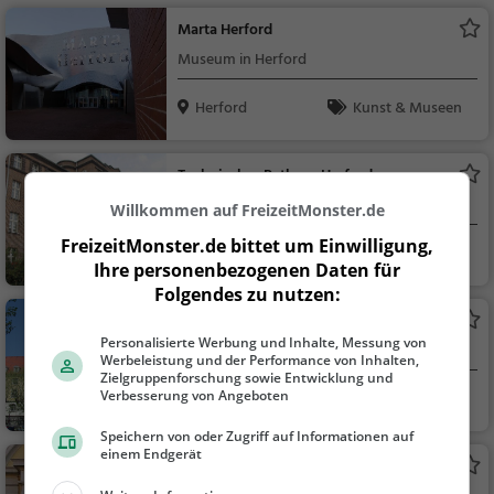
Marta Herford
Museum in Herford
Herford
Kunst & Museen
Technisches Rathaus Herford
Rathaus in Herford
Willkommen auf FreizeitMonster.de
FreizeitMonster.de bittet um Einwilligung,
Herford
Sehenswürdigkei
Ihre personenbezogenen Daten für
t
Folgendes zu nutzen:
Rathaus Herford
Personalisierte Werbung und Inhalte, Messung von
Rathaus in Herford
Werbeleistung und der Performance von Inhalten,
Zielgruppenforschung sowie Entwicklung und
Verbesserung von Angeboten
Herford
Sehenswürdigkei
t
Speichern von oder Zugriff auf Informationen auf
einem Endgerät
Markthalle Herford