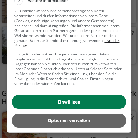
Markthalle in Herford
Weitere Informationen
210 Partner werden Ihre personenbezogenen Daten
Herford
Einkaufen & Shop
verarbeiten und dürfen Informationen von Ihrem Gerät
ping, Märkte, Sehens
(Cookies, eindeutige Kennungen und andere Gerätedaten)
speichern und darauf zugreifen. Die Informationen von Ihrem
würdigkeit
Gerät können mit den Partnern geteilt oder speziell von dieser
Capitol
Website verwendet werden. Wir und unsere Partner dürfen
genaue Daten zur Standortbestimmung verwenden.
Liste der
Kino in Herford
Partner
Einige Anbieter nutzen Ihre personenbezogenen Daten
Herford
Familie & Kinder,
möglicherweise auf Grundlage ihres berechtigten Interesses.
Theater & Kino
Dagegen können Sie unten über den Button zum Verwalten
Ihrer Optionen Einspruch erheben. Unten auf dieser Seite oder
im Menü der Website finden Sie einen Link, über den Sie die
Mehr Aktivitäten in Hiddenhausen finden
Einwilligung in die Datenschutz- und Cookie-Einstellungen
verwalten oder widerrufen können.
Gaststätten in der Nähe von
Skatepark
Hiddenhausen Lippinghausen
Einwilligen
Pizzeria da Salvatore
Optionen verwalten
Italienisches Restaurant in Hiddenhausen