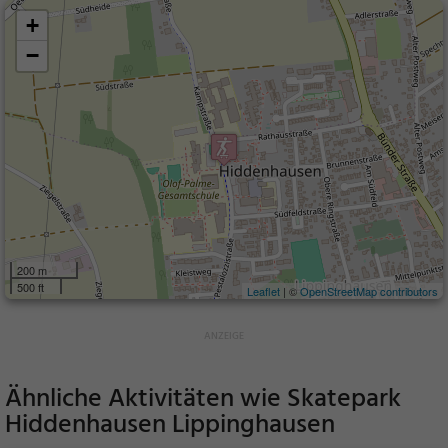
+
−
200 m
500 ft
Leaflet
| ©
OpenStreetMap contributors
Ähnliche Aktivitäten wie
Skatepark
Hiddenhausen Lippinghausen