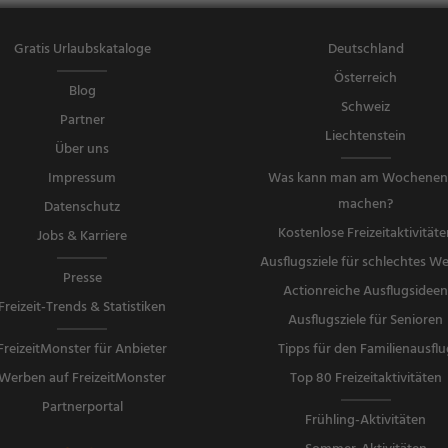
Gratis Urlaubskataloge
Deutschland
Österreich
Blog
Schweiz
Partner
Liechtenstein
Über uns
Impressum
Was kann man am Wochene
machen?
Datenschutz
Kostenlose Freizeitaktivitäte
Jobs & Karriere
Ausflugsziele für schlechtes We
Presse
Actionreiche Ausflugsidee
Freizeit-Trends & Statistiken
Ausflugsziele für Senioren
FreizeitMonster für Anbieter
Tipps für den Familienausflu
Werben auf FreizeitMonster
Top 80 Freizeitaktivitäten
Partnerportal
Frühling-Aktivitäten