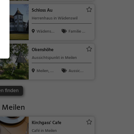
r, Sehenswür
Schloss Au
digkeit
Herrenhaus in Wädenswil
Wädenswi
Familie &
l, Schweiz
Kinder, Sehe
nswürdigkeit
Okenshöhe
Aussichtspunkt in Meilen
Meilen, Sc
Aussicht
hweiz
spunkt, Fami
lie & Kinder,
en finden
Natur
 Meilen
Kirchgass' Cafe
Café in Meilen