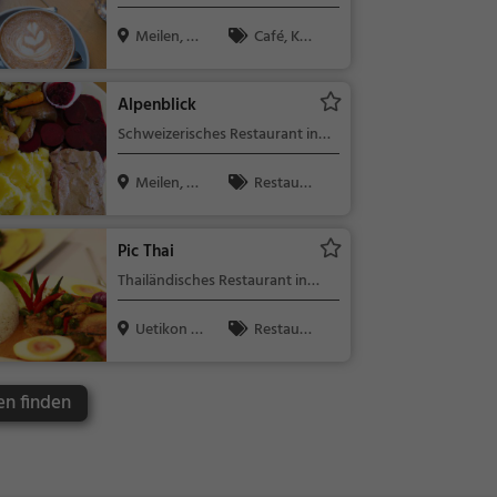
Meilen, Sc
Café, Kaff
hweiz
ee / Kuchen,
Frühstück, G
Alpenblick
ebäck / Teig
Schweizerisches Restaurant in
waren
Meilen
Meilen, Sc
Restaura
hweiz
nt, Schweize
risch, Region
Pic Thai
alküche, Mitt
Thailändisches Restaurant in
agessen, Abe
Uetikon am See
ndessen
Uetikon a
Restaura
m See, Sch
nt, Thailändis
w...
ch, Asiatisch,
en finden
Abendessen,
Mittagessen,
Vegetarisch,
Curry