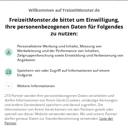
Willkommen auf FreizeitMonster.de
FreizeitMonster.de bittet um Einwilligung,
Ihre personenbezogenen Daten für Folgendes
zu nutzen:
Personalisierte Werbung und Inhalte, Messung von
300 m
Werbeleistung und der Performance von Inhalten,
1000 ft
Zielgruppenforschung sowie Entwicklung und Verbesserung von
Angeboten
Speichern von oder Zugriff auf Informationen auf einem
Endgerät
Ähnliche Aktivitäten wie
Skatepark Me
Weitere Informationen
210 Partner werden Ihre personenbezogenen Daten verarbeiten und
Beugenbach-Wasserfall V
dürfen Informationen von Ihrem Gerät (Cookies, eindeutige Kennungen
und andere Gerätedaten) speichern und darauf zugreifen. Die
Wasserfall in Meilen
Informationen von Ihrem Gerät können mit den Partnern geteilt oder
speziell von dieser Website verwendet werden. Wir und unsere Partner
dürfen genaue Daten zur Standortbestimmung verwenden.
Liste der
Meilen, Sc
Familie &
Partner
hweiz
Kinder, Natu