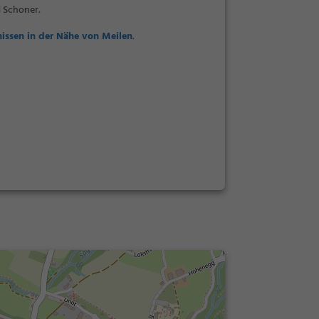
 Schoner.
issen in der Nähe von Meilen
.