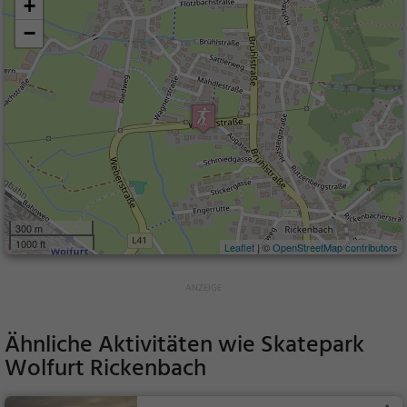
+
−
300 m
1000 ft
Leaflet
| ©
OpenStreetMap contributors
Ähnliche Aktivitäten wie
Skatepark
Wolfurt Rickenbach