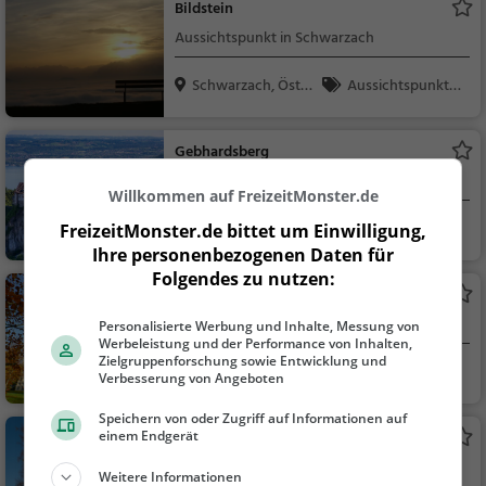
Bildstein
Aussichtspunkt in Schwarzach
Schwarzach, Öster
Aussichtspunkt, F
rei...
amilie & Kinder, Natu
r
Gebhardsberg
Aussichtspunkt in Bregenz
Willkommen auf FreizeitMonster.de
Bregenz, Österreic
Aussichtspunkt, F
FreizeitMonster.de bittet um Einwilligung,
h
amilie & Kinder, Natu
Ihre personenbezogenen Daten für
Folgendes zu nutzen:
r
Schloss Babenwohl
Adelssitz in Bregenz
Personalisierte Werbung und Inhalte, Messung von
Werbeleistung und der Performance von Inhalten,
Zielgruppenforschung sowie Entwicklung und
Bregenz, Österreic
Familie & Kinder,
Verbesserung von Angeboten
h
Sehenswürdigkeit
Speichern von oder Zugriff auf Informationen auf
einem Endgerät
Textildruckmuseum Mittelweiherburg
Adelssitz in Hard
Weitere Informationen