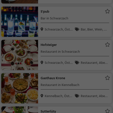
h
Kaffee / Kuchen, Früh
stück, Gebäck / Teig
S'pub
waren, Snacks / Getr
Bar in Schwarzach
änke, Abendessen, Mi
ttagessen
Schwarzach, Öster
Bar, Bier, Wein, Sn
rei...
acks / Getränke
Hofsteiger
Restaurant in Schwarzach
Schwarzach, Öster
Restaurant, Aben
rei...
dessen, Mittagessen
Gasthaus Krone
Restaurant in Kennelbach
Kennelbach, Öster
Restaurant, Aben
rei...
dessen, Mittagessen
Sutterlüty