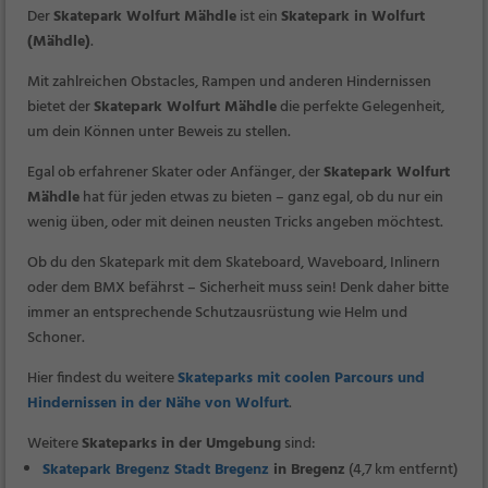
Der
Skatepark Wolfurt Mähdle
ist ein
Skatepark in Wolfurt
(Mähdle)
.
Mit zahlreichen Obstacles, Rampen und anderen Hindernissen
bietet der
Skatepark Wolfurt Mähdle
die perfekte Gelegenheit,
um dein Können unter Beweis zu stellen.
Egal ob erfahrener Skater oder Anfänger, der
Skatepark Wolfurt
Mähdle
hat für jeden etwas zu bieten – ganz egal, ob du nur ein
wenig üben, oder mit deinen neusten Tricks angeben möchtest.
Ob du den Skatepark mit dem Skateboard, Waveboard, Inlinern
oder dem BMX befährst – Sicherheit muss sein! Denk daher bitte
immer an entsprechende Schutzausrüstung wie Helm und
Schoner.
Hier findest du weitere
Skateparks mit coolen Parcours und
Hindernissen in der Nähe von Wolfurt
.
Weitere
Skateparks in der Umgebung
sind:
Skatepark Bregenz Stadt Bregenz
in Bregenz
(4,7 km entfernt)