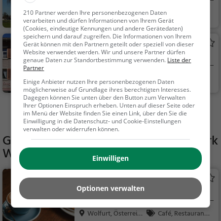
Hard, Österreich
Familie & Kinder,
210 Partner werden Ihre personenbezogenen Daten
verarbeiten und dürfen Informationen von Ihrem Gerät
Sehenswürdigkeit
(Cookies, eindeutige Kennungen und andere Gerätedaten)
speichern und darauf zugreifen. Die Informationen von Ihrem
Schmalste Hausfassade Europas
Gerät können mit den Partnern geteilt oder speziell von dieser
Website verwendet werden. Wir und unsere Partner dürfen
Sehenswürdigkeit in Bregenz
genaue Daten zur Standortbestimmung verwenden.
Liste der
Partner
Bregenz, Österreic
Sehenswürdigkei
Einige Anbieter nutzen Ihre personenbezogenen Daten
h
t
möglicherweise auf Grundlage ihres berechtigten Interesses.
Dagegen können Sie unten über den Button zum Verwalten
Ihrer Optionen Einspruch erheben. Unten auf dieser Seite oder
Mehr Aktivitäten in Wolfurt finden
im Menü der Website finden Sie einen Link, über den Sie die
Einwilligung in die Datenschutz- und Cookie-Einstellungen
verwalten oder widerrufen können.
Gaststätten in der Nähe von
Skatepark
Wolfurt Rickenbach
Einwilligen
Reichl
Optionen verwalten
Café in Wolfurt
Wolfurt, Österreic
Café, Restaurant,