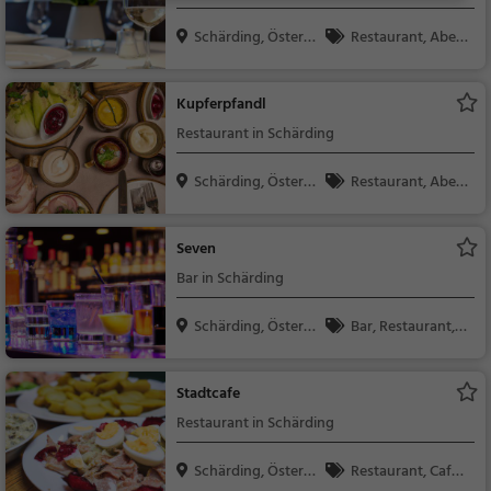
Schärding, Österre
Restaurant, Aben
ic...
dessen, Mittagessen
Kupferpfandl
Restaurant in Schärding
Schärding, Österre
Restaurant, Aben
ic...
dessen, Mittagessen
Seven
Bar in Schärding
Schärding, Österre
Bar, Restaurant, C
ic...
afé, Bier, Wein, Snack
s / Getränke, Abende
Stadtcafe
ssen, Mittagessen, Ka
Restaurant in Schärding
ffee / Kuchen, Frühst
ück, Gebäck / Teigwa
Schärding, Österre
Restaurant, Café,
ren