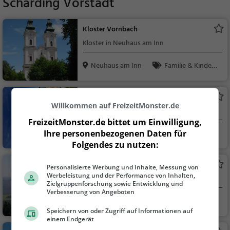
Schärding Vorstadt
Kloster Vornbach
Kloster in Neuhaus am Inn
Neuhaus am Inn
Familie & Kinder,
Sehenswürdigkeit
Hartkirchener Baggersee
Willkommen auf FreizeitMonster.de
See in Suben
FreizeitMonster.de bittet um Einwilligung,
Ihre personenbezogenen Daten für
Suben, Österreich
Familie & Kinder,
Folgendes zu nutzen:
Natur, See
Aussichtsturm Schardenberg
Personalisierte Werbung und Inhalte, Messung von
Werbeleistung und der Performance von Inhalten,
Aussichtsturm in Schardenberg
Zielgruppenforschung sowie Entwicklung und
Verbesserung von Angeboten
Schardenberg, Öst
Aussichtspunkt, F
Speichern von oder Zugriff auf Informationen auf
err...
amilie & Kinder, Natu
einem Endgerät
r