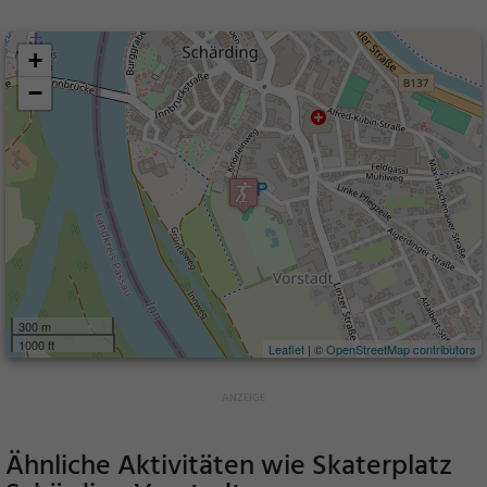
+
−
300 m
1000 ft
Leaflet
| ©
OpenStreetMap contributors
Ähnliche Aktivitäten wie
Skaterplatz