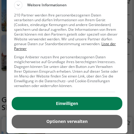
Schloss Kleeberg
Weitere Informationen
Adelssitz in Ruhstorf a.d.Rott
210 Partner werden Ihre personenbezogenen Daten
verarbeiten und dürfen Informationen von Ihrem Gerät
Ruhstorf a.d.Rott
Familie & Kinder,
(Cookies, eindeutige Kennungen und andere Gerätedaten)
Sehenswürdigkeit
speichern und darauf zugreifen. Die Informationen von Ihrem
Gerät können mit den Partnern geteilt oder speziell von dieser
Website verwendet werden. Wir und unsere Partner dürfen
Kloster Tettenweis
genaue Daten zur Standortbestimmung verwenden.
Liste der
Kloster in Tettenweis
Partner
Einige Anbieter nutzen Ihre personenbezogenen Daten
Tettenweis
Familie & Kinder,
möglicherweise auf Grundlage ihres berechtigten Interesses.
Dagegen können Sie unten über den Button zum Verwalten
Sehenswürdigkeit
Ihrer Optionen Einspruch erheben. Unten auf dieser Seite oder
im Menü der Website finden Sie einen Link, über den Sie die
Einwilligung in die Datenschutz- und Cookie-Einstellungen
Mehr Aktivitäten in Schärding finden
verwalten oder widerrufen können.
Gaststätten in der Nähe von
Einwilligen
Skaterplatz Schärding Vorstadt
Optionen verwalten
Bums'n
Restaurant in Schärding