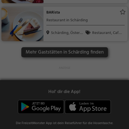
ic...
Europäisch, Mittages
sen, Abendessen, Ge
BARista
bäck / Teigwaren, Ka
Restaurant in Schärding
ffee / Kuchen, Snacks
/ Getränke
Schärding, Österre
Restaurant, Café,
ic...
Abendessen, Mittage
ssen, Kaffee / Kuche
Mehr Gaststätten in Schärding finden
n, Frühstück, Gebäck
/ Teigwaren
Hol' dir die App!
Die FreizeitMonster App ist dein Reiseführer für die Hosentasche.