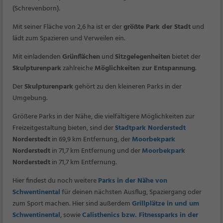
(Schrevenborn).
Mit seiner Fläche von 2,6 ha ist er der
größte Park der Stadt
und
lädt zum Spazieren und Verweilen ein.
Mit einladenden
Grünflächen
und
Sitzgelegenheiten
bietet der
Skulpturenpark
zahlreiche
Möglichkeiten zur Entspannung
.
Der
Skulpturenpark
gehört zu den kleineren Parks in der
Umgebung.
Größere Parks in der Nähe, die vielfältigere Möglichkeiten zur
Freizeitgestaltung bieten, sind der
Stadtpark Norderstedt
Norderstedt
in 69,9 km Entfernung, der
Moorbekpark
Norderstedt
in 71,7 km Entfernung und der
Moorbekpark
Norderstedt
in 71,7 km Entfernung.
Hier findest du noch weitere
Parks in der Nähe von
Schwentinental
für deinen nächsten Ausflug, Spaziergang oder
zum Sport machen. Hier sind außerdem
Grillplätze in und um
Schwentinental
, sowie
Calisthenics bzw. Fitnessparks in der