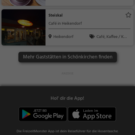
hen, Frühstück, Gebä
ck / Teigwaren
Steiskal
Café in Heikendorf
Heikendorf
Café, Kaffee / Kuc
hen, Frühstück, Gebä
ck / Teigwaren
Mehr Gaststätten in Schönkirchen finden
Hol' dir die App!
Die FreizeitMonster App ist dein Reiseführer für die Hosentasche.