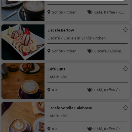
Schönkirchen
Café, Kaffee / Kuc
hen, Frühstück, Gebä
ck / Teigwaren
Eiscafe Bertow
Eiscafé / Eisdiele in Schönkirchen
Schönkirchen
Eiscafé / Eisdiele,
Café, Eisdiele, Kaffee /
Kuchen, Gebäck / Tei
Café Luna
gwaren
Café in Kiel
Kiel
Café, Kaffee / Kuc
hen, Frühstück, Gebä
ck / Teigwaren, Brun
Eiscafe Sorelle Calabrese
ch
Café in Kiel
Kiel
Café, Kaffee / Kuc