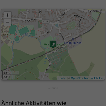
+
−
200 m
500 ft
Leaflet
| ©
OpenStreetMap contributors
Ähnliche Aktivitäten wie