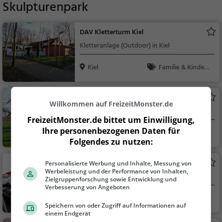
Skulpturenpark
DAV Kletterturm Kiel
Kletteranlage (Outdoor) in Kiel
Kiel
Familie & Kinder,
Sport
Ivenspark
Willkommen auf FreizeitMonster.de
Park in Kiel (Neumühlen-Dietrichsdorf)
FreizeitMonster.de bittet um Einwilligung,
Ihre personenbezogenen Daten für
Kiel
Familie & Kinder,
Folgendes zu nutzen:
Natur
Mediendom
Personalisierte Werbung und Inhalte, Messung von
Werbeleistung und der Performance von Inhalten,
Kino in Kiel
Zielgruppenforschung sowie Entwicklung und
Verbesserung von Angeboten
Kiel
Familie & Kinder,
Speichern von oder Zugriff auf Informationen auf
Theater & Kino
einem Endgerät