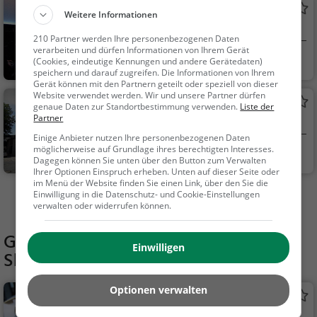
Mediendom
Weitere Informationen
Planetarium in Kiel
210 Partner werden Ihre personenbezogenen Daten
verarbeiten und dürfen Informationen von Ihrem Gerät
Kiel
Familie & Kinder,
(Cookies, eindeutige Kennungen und andere Gerätedaten)
speichern und darauf zugreifen. Die Informationen von Ihrem
Kunst & Museen, Nat
Gerät können mit den Partnern geteilt oder speziell von dieser
ur, Wissenschaft & P
Website verwendet werden. Wir und unsere Partner dürfen
Computermuseum Kiel
genaue Daten zur Standortbestimmung verwenden.
Liste der
olitik
Partner
Museum in Kiel
Einige Anbieter nutzen Ihre personenbezogenen Daten
möglicherweise auf Grundlage ihres berechtigten Interesses.
Kiel
Kunst & Museen
Dagegen können Sie unten über den Button zum Verwalten
Ihrer Optionen Einspruch erheben. Unten auf dieser Seite oder
im Menü der Website finden Sie einen Link, über den Sie die
Einwilligung in die Datenschutz- und Cookie-Einstellungen
Mehr Aktivitäten in Schönkirchen finden
verwalten oder widerrufen können.
Gaststätten in der Nähe von
Einwilligen
Skulpturenpark
Optionen verwalten
Dorfteichcafe
Café in Schönkirchen