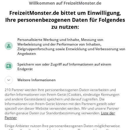
Willkommen auf FreizeitMonster.de
FreizeitMonster.de bittet um Einwilligung,
Ihre personenbezogenen Daten für Folgendes
zu nutzen:
200 m
Personalisierte Werbung und Inhalte, Messung von
500 ft
Werbeleistung und der Performance von Inhalten,
Zielgruppenforschung sowie Entwicklung und Verbesserung von
Angeboten
Speichern von oder Zugriff auf Informationen auf einem
Endgerät
Ähnliche Aktivitäten wie
Solebad Dor
Weitere Informationen
Disc Golf Center
210 Partner werden Ihre personenbezogenen Daten verarbeiten und
Das einzigartige Erlebnis mitten
dürfen Informationen von Ihrem Gerät (Cookies, eindeutige Kennungen
und andere Gerätedaten) speichern und darauf zugreifen. Die
in Dortmund! 🥏
Informationen von Ihrem Gerät können mit den Partnern geteilt oder
Dortmund
Action &
speziell von dieser Website verwendet werden. Wir und unsere Partner
dürfen genaue Daten zur Standortbestimmung verwenden.
Liste der
Abenteuer, F
Partner
amilie & Kind
Tremoniapark
Einige Anbieter nutzen Ihre personenbezogenen Daten möglicherweise
er, Sport