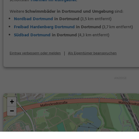
schönsten
Thermen im Ruhrgebiet
.
Weitere
Schwimmbäder in Dortmund und Umgebung
sind:
Nordbad Dortmund
in Dortmund
(3,5 km entfernt)
Freibad Hardenberg Dortmund
in Dortmund
(3,7 km entfernt)
Südbad Dortmund
in Dortmund
(4,3 km entfernt)
|
Eintrag verbessern oder melden
Als Eigentümer beanspruchen
+
−