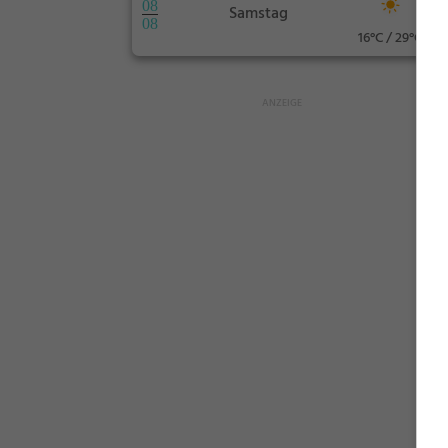
08
Samstag
08
16°C / 29°C