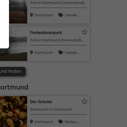
Park in Dortmund (Unionviertel)
Dortmund
Familie &
Kinder, Natu
r
Fredenbaumpark
Park in Dortmund (Innenstadt
Nord)
Dortmund
Familie &
Kinder, Natu
r
und finden
Dortmund
Der Grieche
Restaurant in Dortmund
Dortmund
Restaura