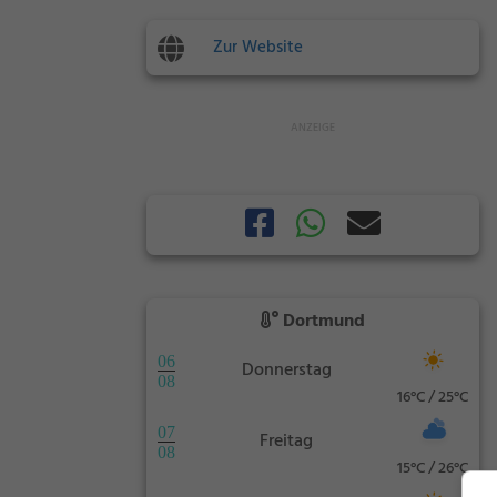
Zur Website
Dortmund
06
Donnerstag
08
16°C / 25°C
07
Freitag
08
15°C / 26°C