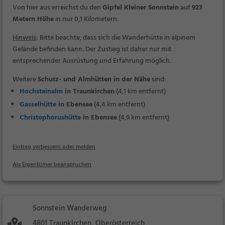
Von hier aus erreichst du den
Gipfel Kleiner Sonnstein
auf
923
Metern Höhe
in nur 0,1 Kilometern.
Hinweis
: Bitte beachte, dass sich die Wanderhütte in alpinem
Gelände befinden kann. Der Zustieg ist daher nur mit
entsprechender Ausrüstung und Erfahrung möglich.
Weitere
Schutz- und Almhütten in der Nähe
sind:
Hochsteinalm
in Traunkirchen
(4,1 km entfernt)
Gasselhütte
in Ebensee
(4,4 km entfernt)
Christophorushütte
in Ebensee
(4,9 km entfernt)
Eintrag verbessern oder melden
Als Eigentümer beanspruchen
Sonnstein Wanderweg
4801 Traunkirchen, Oberösterreich