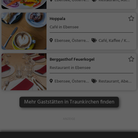
Ebensee, Österreic
Restaurant, Asiati
h
sch, Abendessen, Mit
tagessen, Vegetarisc
Hoppala
h
Café in Ebensee
Ebensee, Österreic
Café, Kaffee / Kuc
h
hen, Frühstück, Gebä
ck / Teigwaren
Berggasthof Feuerkogel
Restaurant in Ebensee
Ebensee, Österreic
Restaurant, Aben
h
dessen, Mittagessen
Mehr Gaststätten in Traunkirchen finden