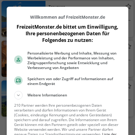
Traunsee
See in Traunkirchen
Willkommen auf FreizeitMonster.de
FreizeitMonster.de bittet um Einwilligung,
Traunkirchen, Öste
Familie & Kinder,
Ihre personenbezogenen Daten für
rr...
Natur, See
Folgendes zu nutzen:
Gasselhöhle
Personalisierte Werbung und Inhalte, Messung von
Höhle in Ebensee
Werbeleistung und der Performance von Inhalten,
Zielgruppenforschung sowie Entwicklung und
Ebensee, Österreic
Familie & Kinder,
Verbesserung von Angeboten
h
Natur, Sehenswürdig
Speichern von oder Zugriff auf Informationen auf
keit
einem Endgerät
Traunseeblick
Aussichtspunkt in Ebensee
Weitere Informationen
210 Partner werden Ihre personenbezogenen Daten
Ebensee, Österreic
Aussichtspunkt, F
verarbeiten und dürfen Informationen von Ihrem Gerät
h
amilie & Kinder, Natu
(Cookies, eindeutige Kennungen und andere Gerätedaten)
speichern und darauf zugreifen. Die Informationen von Ihrem
r
Gerät können mit den Partnern geteilt oder speziell von dieser
Mehr Aktivitäten in Traunkirchen finden
Website verwendet werden. Wir und unsere Partner dürfen
genaue Daten zur Standortbestimmung verwenden.
Liste der