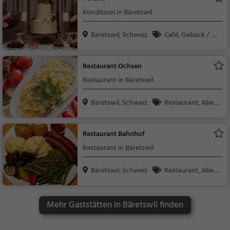
Konditorei in Bäretswil
Bäretswil, Schweiz
Café, Gebäck / Te
igwaren, Kaffee / Kuc
hen, Snacks / Geträn
Restaurant Ochsen
ke
Restaurant in Bäretswil
Bäretswil, Schweiz
Restaurant, Aben
dessen, Mittagessen,
Italienisch, Pizza, Eur
Restaurant Bahnhof
opäisch, Vegetarisch,
Restaurant in Bäretswil
Mediterran
Bäretswil, Schweiz
Restaurant, Aben
dessen, Mittagessen,
Schweizerisch, Regio
Mehr Gaststätten in Bäretswil finden
nalküche