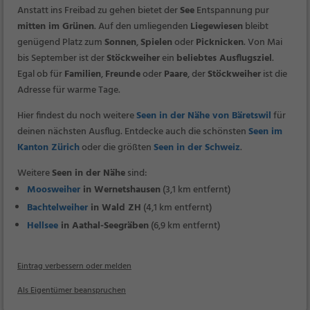
Anstatt ins Freibad zu gehen bietet der
See
Entspannung pur
mitten im Grünen
. Auf den umliegenden
Liegewiesen
bleibt
genügend Platz zum
Sonnen
,
Spielen
oder
Picknicken
. Von Mai
bis September ist der
Stöckweiher
ein
beliebtes Ausflugsziel
.
Egal ob für
Familien
,
Freunde
oder
Paare
, der
Stöckweiher
ist die
Adresse für warme Tage.
Hier findest du noch weitere
Seen in der Nähe von Bäretswil
für
deinen nächsten Ausflug. Entdecke auch die schönsten
Seen im
Kanton Zürich
oder die größten
Seen in der Schweiz
.
Weitere
Seen in der Nähe
sind:
Moosweiher
in Wernetshausen
(3,1 km entfernt)
Bachtelweiher
in Wald ZH
(4,1 km entfernt)
Hellsee
in Aathal-Seegräben
(6,9 km entfernt)
Eintrag verbessern oder melden
Als Eigentümer beanspruchen