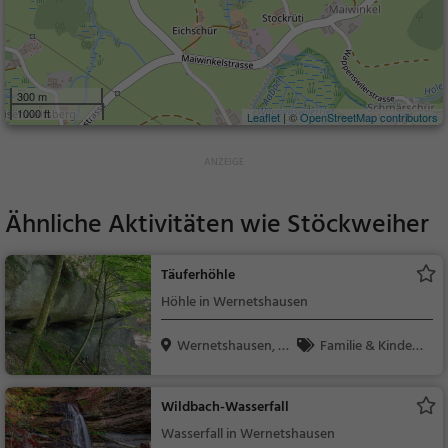
300 m
1000 ft
Leaflet
| ©
OpenStreetMap contributors
Ähnliche Aktivitäten wie
Stöckweiher
Täuferhöhle
Höhle in Wernetshausen
Wernetshausen, S
Familie & Kinder,
chwe...
Natur, Sehenswürdig
keit
Wildbach-Wasserfall
Wasserfall in Wernetshausen