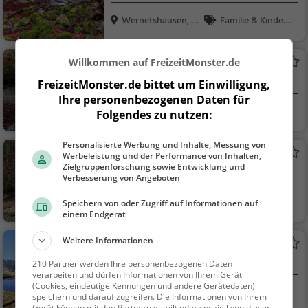
Wernetshausen, S
Familie & Kinder,
chwe...
Natur, Sehenswürdig
keit
Ringwilerbach-Wasserfall
Willkommen auf FreizeitMonster.de
Wasserfall in Hinwil
FreizeitMonster.de bittet um Einwilligung,
Ihre personenbezogenen Daten für
Hinwil, Schweiz
Familie & Kinder,
Folgendes zu nutzen:
Natur, Sehenswürdig
keit
Personalisierte Werbung und Inhalte, Messung von
Grosser Giessen
Werbeleistung und der Performance von Inhalten,
Zielgruppenforschung sowie Entwicklung und
Wasserfall in Adetswil
Verbesserung von Angeboten
Adetswil, Schweiz
Familie & Kinder,
Speichern von oder Zugriff auf Informationen auf
einem Endgerät
Natur, Sehenswürdig
keit
Weitere Informationen
Wissenbach-Wasserfall I
Wasserfall in Bauma
210 Partner werden Ihre personenbezogenen Daten
verarbeiten und dürfen Informationen von Ihrem Gerät
(Cookies, eindeutige Kennungen und andere Gerätedaten)
Bauma, Schweiz
Familie & Kinder,
speichern und darauf zugreifen. Die Informationen von Ihrem
Gerät können mit den Partnern geteilt oder speziell von dieser