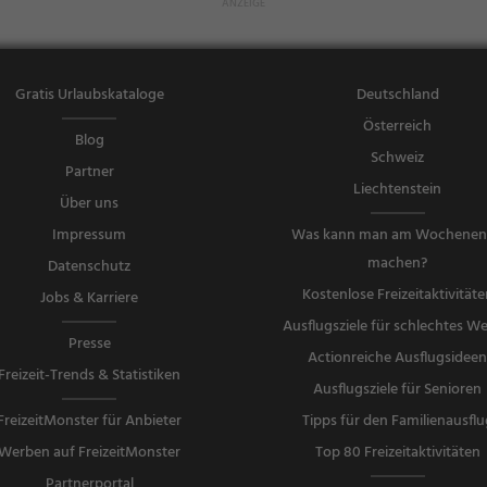
uchen, Gebä
ck / Teigwar
en, Abendess
en, Mittagess
Gratis Urlaubskataloge
Deutschland
en
Österreich
Blog
Schweiz
Partner
Liechtenstein
Über uns
Impressum
Was kann man am Wochene
machen?
Datenschutz
Kostenlose Freizeitaktivitäte
Jobs & Karriere
Ausflugsziele für schlechtes We
Presse
Actionreiche Ausflugsidee
Freizeit-Trends & Statistiken
Ausflugsziele für Senioren
FreizeitMonster für Anbieter
Tipps für den Familienausflu
Werben auf FreizeitMonster
Top 80 Freizeitaktivitäten
Partnerportal