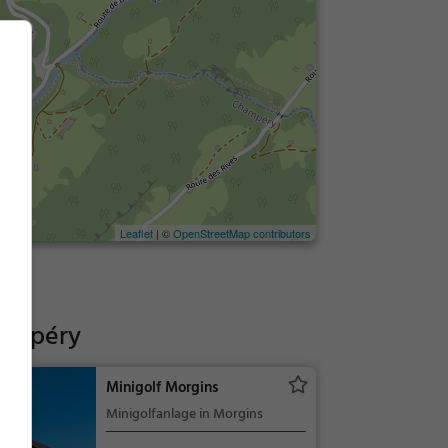
Leaflet
| ©
OpenStreetMap contributors
ampéry
Minigolf Morgins
Minigolfanlage in Morgins