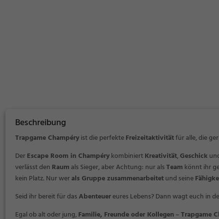
Beschreibung
Trapgame Champéry
ist die perfekte
Freizeitaktivität
für alle, die ge
Der
Escape Room in Champéry
kombiniert
Kreativität
,
Geschick
un
verlässt den
Raum
als Sieger, aber Achtung: nur als
Team
könnt ihr g
kein Platz. Nur wer
als Gruppe zusammenarbeitet
und seine
Fähigke
Seid ihr bereit für das
Abenteuer
eures Lebens? Dann wagt euch in d
Egal ob alt oder jung,
Familie, Freunde oder Kollegen
–
Trapgame C