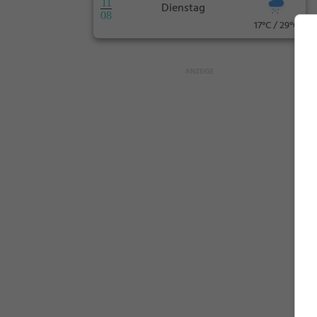
11
Dienstag
08
17°C / 29°C