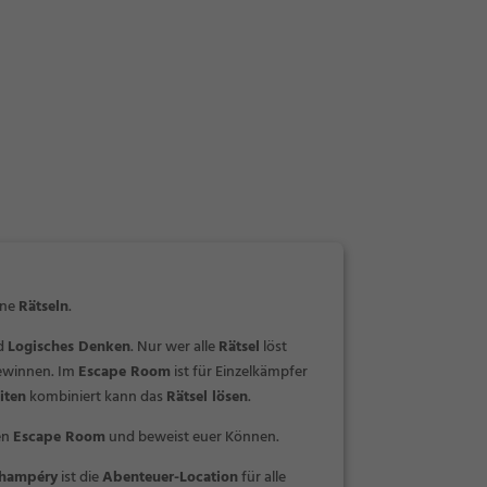
rne
Rätseln
.
d
Logisches Denken
. Nur wer alle
Rätsel
löst
ewinnen. Im
Escape Room
ist für Einzelkämpfer
iten
kombiniert kann das
Rätsel lösen
.
en
Escape Room
und beweist euer Können.
hampéry
ist die
Abenteuer-Location
für alle