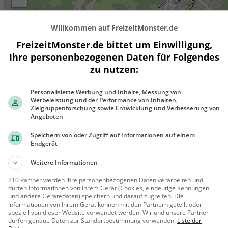
Willkommen auf FreizeitMonster.de
FreizeitMonster.de bittet um Einwilligung,
Ihre personenbezogenen Daten für Folgendes
zu nutzen:
Personalisierte Werbung und Inhalte, Messung von
Werbeleistung und der Performance von Inhalten,
Zielgruppenforschung sowie Entwicklung und Verbesserung von
300 m
Angeboten
1000 ft
Speichern von oder Zugriff auf Informationen auf einem
Endgerät
Weitere Informationen
Ähnliche Aktivitäten wie
Trapgame Ch
210 Partner werden Ihre personenbezogenen Daten verarbeiten und
dürfen Informationen von Ihrem Gerät (Cookies, eindeutige Kennungen
Refuge des Dents du
und andere Gerätedaten) speichern und darauf zugreifen. Die
Informationen von Ihrem Gerät können mit den Partnern geteilt oder
Midi
Wildnishütte in Val-d'Illiez
speziell von dieser Website verwendet werden. Wir und unsere Partner
dürfen genaue Daten zur Standortbestimmung verwenden.
Liste der