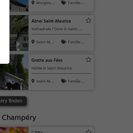
Morgins, S
Familie &
chweiz
Kinder, Sport
Abtei Saint-Maurice
Kathedrale / Dom in Saint-
Maurice
Saint-Mau
Familie &
rice, Schwe...
Kinder, Sehe
nswürdigkeit
Grotte aux Fées
Höhle in Saint-Maurice
Saint-Mau
Familie &
rice, Schwe...
Kinder, Natu
r, Sehenswür
éry finden
digkeit
 Champéry