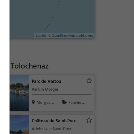
Leaflet
| ©
OpenStreetMap contributors
fad Tolochenaz
Parc de Vertou
Park in Morges
Morges, S
Familie &
chweiz
Kinder, Natu
r
Château de Saint-Prex
Adelssitz in Saint-Prex