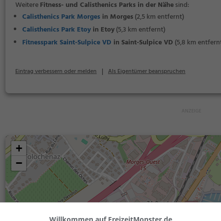
Weitere
Fitness- und Calisthenics Parks in der Nähe
sind:
Calisthenics Park Morges
in Morges
(2,5 km entfernt)
Calisthenics Park Etoy
in Etoy
(5,3 km entfernt)
Fitnesspark Saint-Sulpice VD
in Saint-Sulpice VD
(5,8 km entfern
|
Eintrag verbessern oder melden
Als Eigentümer beanspruchen
+
−
Willkommen auf FreizeitMonster.de