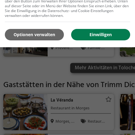
über den Button zum Verwalten Ihrer Optionen Einspruch erheben. Unten
auf dieser Seite oder im Menü der Website finden Sie einen Link, über den
Vufflens-le
Familie &
Sie die Einwilligung in die Datenschutz- und Cookie-Einstellungen
-Château,...
Kinder, Sehe
verwalten oder widerrufen können.
nswürdigkeit
Château de Préverenges
Adelssitz in Préverenges
Optionen verwalten
Einwilligen
Prévereng
Familie &
es, Schweiz
Kinder, Sehe
nswürdigkeit
Mehr Aktivitäten in Toloch
Gaststätten in der Nähe von
Trimm Dic
La Véranda
Restaurant in Morges
Morges, S
Restaura
chweiz
nt, Abendess