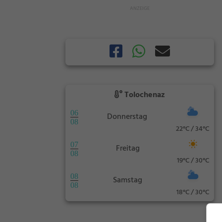
Tolochenaz
06
Donnerstag
08
22°C / 34°C
07
Freitag
08
19°C / 30°C
08
Samstag
08
18°C / 30°C