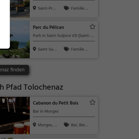
Saint-Pre
Familie &
x, Schweiz
Kinder, Sehe
nswürdigkeit
Parc du Pélican
Park in Saint-Sulpice VD (Saint-
Sulpice)
Saint-Sulp
Familie &
ice VD, Sc...
Kinder, Natu
r
enaz finden
h Pfad Tolochenaz
Cabanon du Petit Bois
Bar in Morges
Morges, S
Bar, Bier,
chweiz
Wein, Snacks