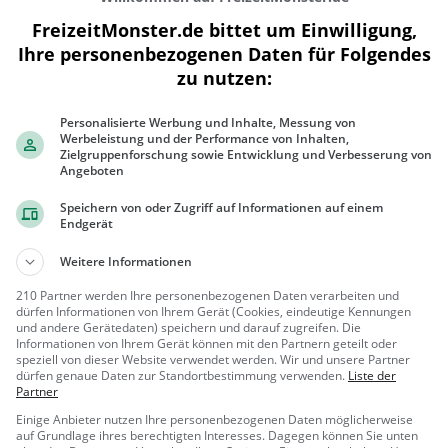
FreizeitMonster.de bittet um Einwilligung,
Ihre personenbezogenen Daten für Folgendes
zu nutzen:
300 m
1000 ft
Personalisierte Werbung und Inhalte, Messung von
Werbeleistung und der Performance von Inhalten,
Zielgruppenforschung sowie Entwicklung und Verbesserung von
Angeboten
Speichern von oder Zugriff auf Informationen auf einem
Ähnliche Aktivitäten wie
Trimm Dich P
Endgerät
Weitere Informationen
Waadtländisches
Militärmuseum Morges
210 Partner werden Ihre personenbezogenen Daten verarbeiten und
Museum in Morges
dürfen Informationen von Ihrem Gerät (Cookies, eindeutige Kennungen
und andere Gerätedaten) speichern und darauf zugreifen. Die
Morges, S
Kunst &
Informationen von Ihrem Gerät können mit den Partnern geteilt oder
speziell von dieser Website verwendet werden. Wir und unsere Partner
chweiz
Museen
dürfen genaue Daten zur Standortbestimmung verwenden.
Liste der
Partner
Château de Vufflens
Einige Anbieter nutzen Ihre personenbezogenen Daten möglicherweise
Adelssitz in Vufflens-le-Château
auf Grundlage ihres berechtigten Interesses. Dagegen können Sie unten