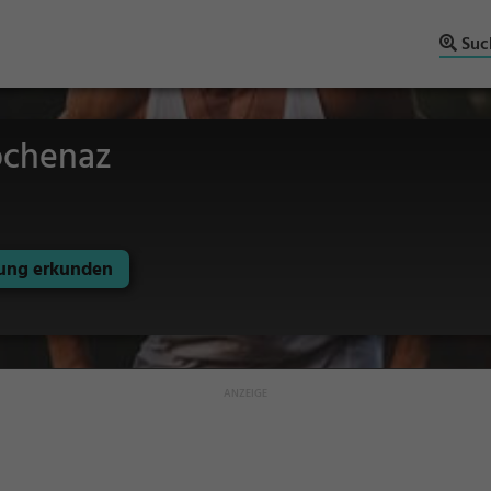
Suc
ochenaz
ng erkunden