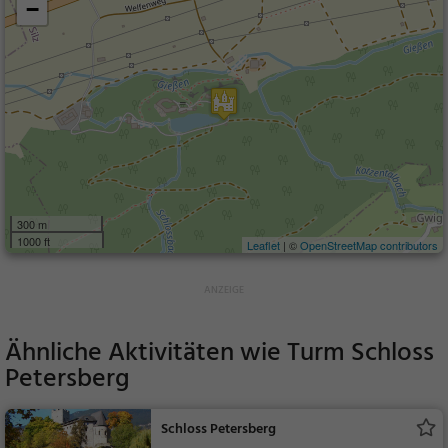
−
300 m
1000 ft
Leaflet
| ©
OpenStreetMap contributors
Ähnliche Aktivitäten wie
Turm Schloss
Petersberg
Schloss Petersberg