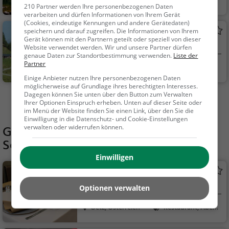
Oetz, Österreich
Familie & Kinder,
210 Partner werden Ihre personenbezogenen Daten
Natur, See
verarbeiten und dürfen Informationen von Ihrem Gerät
(Cookies, eindeutige Kennungen und andere Gerätedaten)
Stamser Alm
speichern und darauf zugreifen. Die Informationen von Ihrem
Gerät können mit den Partnern geteilt oder speziell von dieser
Almhütte in Stams
Website verwendet werden. Wir und unsere Partner dürfen
genaue Daten zur Standortbestimmung verwenden.
Liste der
Partner
Stams, Österreich
Natur
Einige Anbieter nutzen Ihre personenbezogenen Daten
möglicherweise auf Grundlage ihres berechtigten Interesses.
Dagegen können Sie unten über den Button zum Verwalten
Mehr Aktivitäten in Silz finden
Ihrer Optionen Einspruch erheben. Unten auf dieser Seite oder
im Menü der Website finden Sie einen Link, über den Sie die
Einwilligung in die Datenschutz- und Cookie-Einstellungen
Gaststätten in der Nähe von
Turm
verwalten oder widerrufen können.
Schloss Petersberg
Einwilligen
Feldringalm
Restaurant in Oetz
Optionen verwalten
Oetz, Österreich
Restaurant, Aben
dessen, Mittagessen