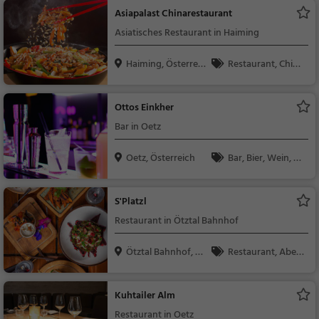
Asiapalast Chinarestaurant
Asiatisches Restaurant in Haiming
Haiming, Österreic
Restaurant, Chine
h
sisch, Asiatisch, Aben
dessen, Mittagessen,
Ottos Einkher
Vegetarisch
Bar in Oetz
Oetz, Österreich
Bar, Bier, Wein, Sn
acks / Getränke
S'Platzl
Restaurant in Ötztal Bahnhof
Ötztal Bahnhof, Ös
Restaurant, Aben
te...
dessen, Mittagessen
Kuhtailer Alm
Restaurant in Oetz