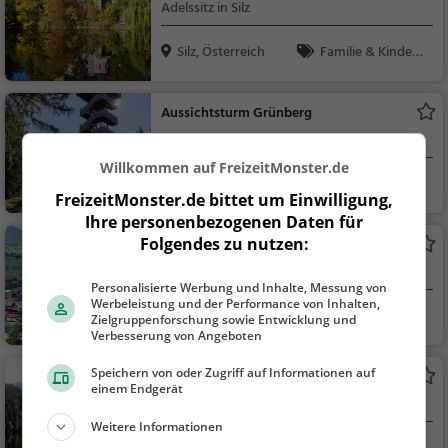
Adelssitz in Silz
Silz, Österreich
Familie & Kinder,
Sehenswürdigkeit
Aussichtsturm Grünberg
Aussichtsturm in Silz
Willkommen auf FreizeitMonster.de
Silz, Österreich
Aussichtspunkt, F
FreizeitMonster.de bittet um Einwilligung,
amilie & Kinder, Natu
Ihre personenbezogenen Daten für
r
Folgendes zu nutzen:
Kids Park Spielplatz Oetz
Abenteuerspielplatz in Oetz
Personalisierte Werbung und Inhalte, Messung von
Werbeleistung und der Performance von Inhalten,
Oetz, Österreich
Action & Abente
Zielgruppenforschung sowie Entwicklung und
Verbesserung von Angeboten
uer, Familie & Kinder
Speichern von oder Zugriff auf Informationen auf
Piburger See
einem Endgerät
See in Oetz
Weitere Informationen