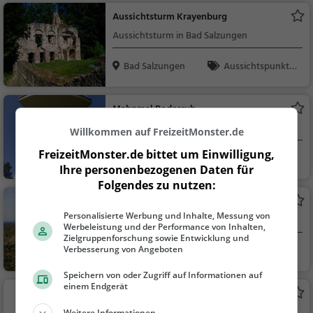
Aussichtsturm Krayenburg
Aussichtsturm in Bad Salzungen
Bad Salzungen
Aussichtspunkt, F
amilie & Kinder, Natu
r
Mahnmal Bodesruh
Aussichtsturm in Heringen
Willkommen auf FreizeitMonster.de
FreizeitMonster.de bittet um Einwilligung,
Heringen
Aussichtspunkt, F
Ihre personenbezogenen Daten für
amilie & Kinder, Natu
Folgendes zu nutzen:
r
Bismarckturm Vacha
Personalisierte Werbung und Inhalte, Messung von
Aussichtsturm in Vacha
Werbeleistung und der Performance von Inhalten,
Zielgruppenforschung sowie Entwicklung und
Verbesserung von Angeboten
Vacha
Aussichtspunkt, F
amilie & Kinder, Natu
Speichern von oder Zugriff auf Informationen auf
r
einem Endgerät
Schloss Gerstungen
Adelssitz in Gerstungen
Weitere Informationen