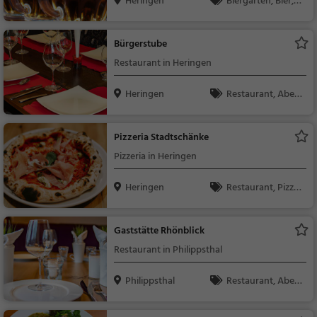
Heringen
Biergarten, Bier, S
nacks / Getränke, De
utsch, Mittagessen, R
Bürgerstube
egionalküche
Restaurant in Heringen
Heringen
Restaurant, Aben
dessen, Mittagessen
Pizzeria Stadtschänke
Pizzeria in Heringen
Heringen
Restaurant, Pizza,
Abendessen, Italienis
ch, Mittagessen, Euro
Gaststätte Rhönblick
päisch, Vegetarisch,
Restaurant in Philippsthal
Mediterran
Philippsthal
Restaurant, Aben
dessen, Mittagessen