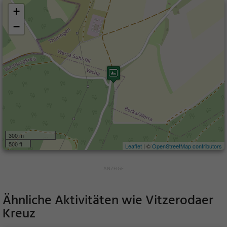
+
−
300 m
500 ft
Leaflet
| ©
OpenStreetMap contributors
Ähnliche Aktivitäten wie
Vitzerodaer
Kreuz