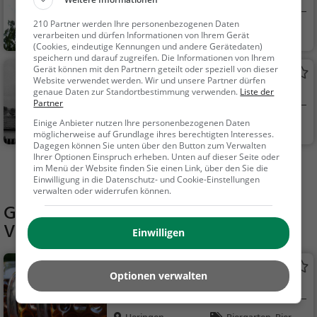
210 Partner werden Ihre personenbezogenen Daten
Gerstungen
Familie & Kinder,
verarbeiten und dürfen Informationen von Ihrem Gerät
Sehenswürdigkeit
(Cookies, eindeutige Kennungen und andere Gerätedaten)
speichern und darauf zugreifen. Die Informationen von Ihrem
Gerät können mit den Partnern geteilt oder speziell von dieser
Schloss Marksuhl
Website verwendet werden. Wir und unsere Partner dürfen
Adelssitz in Gerstungen
genaue Daten zur Standortbestimmung verwenden.
Liste der
Partner
Gerstungen
Familie & Kinder,
Einige Anbieter nutzen Ihre personenbezogenen Daten
möglicherweise auf Grundlage ihres berechtigten Interesses.
Sehenswürdigkeit
Dagegen können Sie unten über den Button zum Verwalten
Ihrer Optionen Einspruch erheben. Unten auf dieser Seite oder
im Menü der Website finden Sie einen Link, über den Sie die
Mehr Aktivitäten in Berka/Werra finden
Einwilligung in die Datenschutz- und Cookie-Einstellungen
verwalten oder widerrufen können.
Gaststätten in der Nähe von
Vitzerodaer Kreuz
Einwilligen
Alwins Biergarten
Optionen verwalten
Biergarten in Heringen