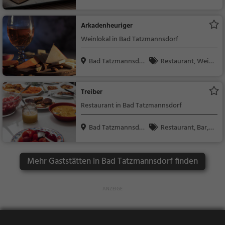
f, Ö...
Abendessen, Mittage
n, Europäisch, Mittag
ssen, Kaffee / Kuche
essen
Arkadenheuriger
n, Frühstück, Gebäck
Weinlokal in Bad Tatzmannsdorf
/ Teigwaren
Bad Tatzmannsdor
Restaurant, Wein,
f, Ö...
Snacks / Getränke
Treiber
Restaurant in Bad Tatzmannsdorf
Bad Tatzmannsdor
Restaurant, Bar, A
f, Ö...
bendessen, Mittagess
en, Snacks / Getränk
Mehr Gaststätten in Bad Tatzmannsdorf finden
e, Bier, Wein