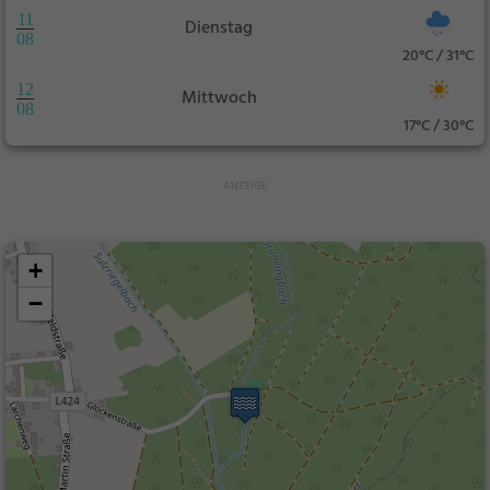
11
Dienstag
08
20°C / 31°C
12
Mittwoch
08
17°C / 30°C
+
−