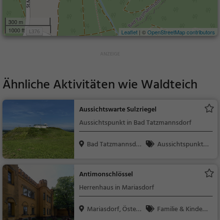
300 m
1000 ft
Leaflet
| ©
OpenStreetMap contributors
Ähnliche Aktivitäten wie
Waldteich
Aussichtswarte Sulzriegel
Aussichtspunkt in Bad Tatzmannsdorf
Bad Tatzmannsdor
Aussichtspunkt, F
f, Ö...
amilie & Kinder, Natu
r
Antimonschlössel
Herrenhaus in Mariasdorf
Mariasdorf, Österr
Familie & Kinder,