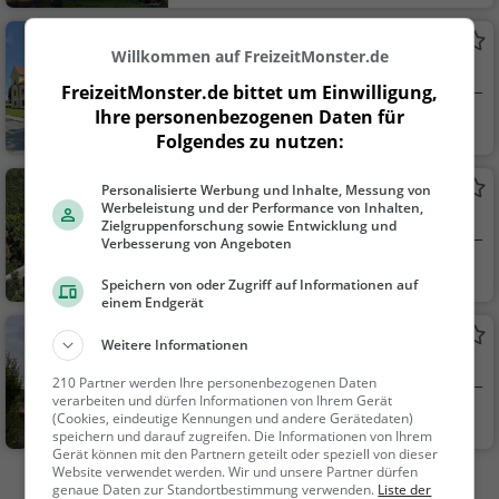
ei...
Sehenswürdigkeit
Schloss Jormannsdorf
Willkommen auf FreizeitMonster.de
Adelssitz in Bad Tatzmannsdorf
FreizeitMonster.de bittet um Einwilligung,
Ihre personenbezogenen Daten für
Bad Tatzmannsdor
Familie & Kinder,
Folgendes zu nutzen:
f, Ö...
Sehenswürdigkeit
Burg Schlaining
Personalisierte Werbung und Inhalte, Messung von
Werbeleistung und der Performance von Inhalten,
Museum in Stadtschlaining
Zielgruppenforschung sowie Entwicklung und
Verbesserung von Angeboten
Stadtschlaining, Ö
Kunst & Museen
Speichern von oder Zugriff auf Informationen auf
st...
einem Endgerät
Burg Schlaining
Weitere Informationen
Burg in Stadtschlaining
210 Partner werden Ihre personenbezogenen Daten
verarbeiten und dürfen Informationen von Ihrem Gerät
Stadtschlaining, Ö
Familie & Kinder,
(Cookies, eindeutige Kennungen und andere Gerätedaten)
speichern und darauf zugreifen. Die Informationen von Ihrem
st...
Sehenswürdigkeit
Gerät können mit den Partnern geteilt oder speziell von dieser
Website verwendet werden. Wir und unsere Partner dürfen
Mehr Aktivitäten in Bad Tatzmannsdorf finden
genaue Daten zur Standortbestimmung verwenden.
Liste der