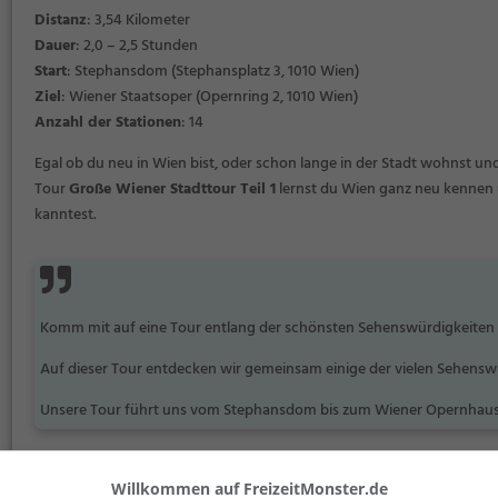
Distanz
: 3,54 Kilometer
Dauer
: 2,0 – 2,5 Stunden
Start
: Stephansdom (Stephansplatz 3, 1010 Wien)
Ziel
: Wiener Staatsoper (Opernring 2, 1010 Wien)
Anzahl der Stationen
: 14
Egal ob du neu in Wien bist, oder schon lange in der Stadt wohnst un
Tour
Große Wiener Stadttour Teil 1
lernst du Wien ganz neu kennen 
kanntest.
Komm mit auf eine Tour entlang der schönsten Sehenswürdigkeiten
Auf dieser Tour entdecken wir gemeinsam einige der vielen Sehenswü
Unsere Tour führt uns vom Stephansdom bis zum Wiener Opernhaus
Bildnachweise anzeigen
Willkommen auf FreizeitMonster.de