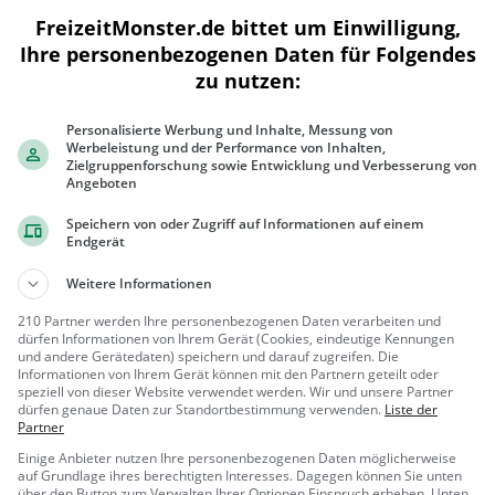
Weitere
Stadttouren in der Nähe
sind:
FreizeitMonster.de bittet um Einwilligung,
Brunnen der Inneren Stadt #1
in Wien
(0,0 km entfernt)
Ihre personenbezogenen Daten für Folgendes
Brunnen der Inneren Stadt #2
in Wien
(0,0 km entfernt)
zu nutzen:
Wiener Kirchen-Rundtour
in Wien
(0,0 km entfernt)
Personalisierte Werbung und Inhalte, Messung von
|
Werbeleistung und der Performance von Inhalten,
Eintrag verbessern oder melden
Als Eigentümer beanspruchen
Zielgruppenforschung sowie Entwicklung und Verbesserung von
Angeboten
Speichern von oder Zugriff auf Informationen auf einem
Endgerät
Weitere Informationen
+
210 Partner werden Ihre personenbezogenen Daten verarbeiten und
dürfen Informationen von Ihrem Gerät (Cookies, eindeutige Kennungen
−
und andere Gerätedaten) speichern und darauf zugreifen. Die
Informationen von Ihrem Gerät können mit den Partnern geteilt oder
speziell von dieser Website verwendet werden. Wir und unsere Partner
dürfen genaue Daten zur Standortbestimmung verwenden.
Liste der
Partner
Einige Anbieter nutzen Ihre personenbezogenen Daten möglicherweise
auf Grundlage ihres berechtigten Interesses. Dagegen können Sie unten
über den Button zum Verwalten Ihrer Optionen Einspruch erheben. Unten