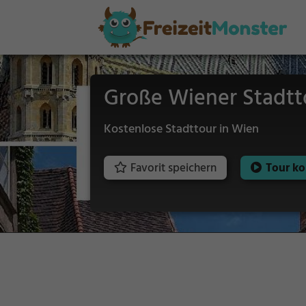
Große Wiener Stadtto
Kostenlose Stadttour in Wien
Favorit speichern
Tour ko