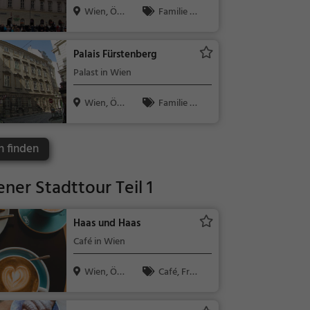
Wien, Öst
Familie &
erreich
Kinder, Sehe
nswürdigkeit
Palais Fürstenberg
Palast in Wien
Wien, Öst
Familie &
erreich
Kinder, Sehe
nswürdigkeit
n finden
ner Stadttour Teil 1
Haas und Haas
Café in Wien
Wien, Öst
Café, Frü
erreich
hstück, Brun
ch, Gebäck /