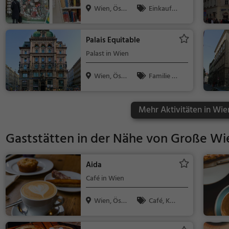
Wien, Öst
Einkaufe
erreich
n & Shoppin
g
Palais Equitable
Palast in Wien
Wien, Öst
Familie &
erreich
Kinder, Sehe
nswürdigkeit
Mehr Aktivitäten in Wie
Gaststätten in der Nähe von
Große Wie
Aida
Café in Wien
Wien, Öst
Café, Kaff
erreich
ee / Kuchen,
Frühstück, G