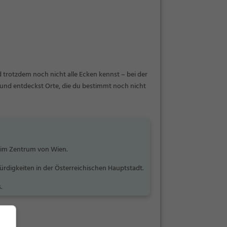
d trotzdem noch nicht alle Ecken kennst – bei der
und entdeckst Orte, die du bestimmt noch nicht
 im Zentrum von Wien.
rdigkeiten in der Österreichischen Hauptstadt.
.