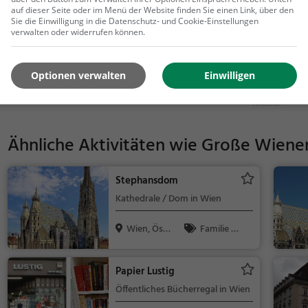
auf dieser Seite oder im Menü der Website finden Sie einen Link, über den
Sie die Einwilligung in die Datenschutz- und Cookie-Einstellungen
verwalten oder widerrufen können.
300 m
1000 ft
Optionen verwalten
Einwilligen
Ähnliche Aktivitäten wie
Große Wiener 
Stephansdom
Kathedrale / Dom in Wien
Wien, Öst
Familie &
erreich
Kinder, Sehe
nswürdigkeit
Papier Lustig
Öffentliches Bücherregal in Wien