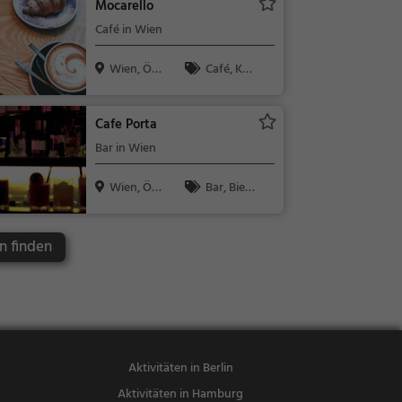
Mocarello
Teigwaren, K
Café in Wien
affee / Kuche
n
Wien, Öst
Café, Kaff
erreich
ee / Kuchen,
Frühstück, G
Cafe Porta
ebäck / Teig
Bar in Wien
waren
Wien, Öst
Bar, Bier,
erreich
Wein, Snacks
/ Getränke
n finden
Aktivitäten in Berlin
Aktivitäten in Hamburg