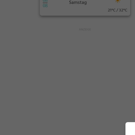
08
Samstag
08
21°C / 32°C