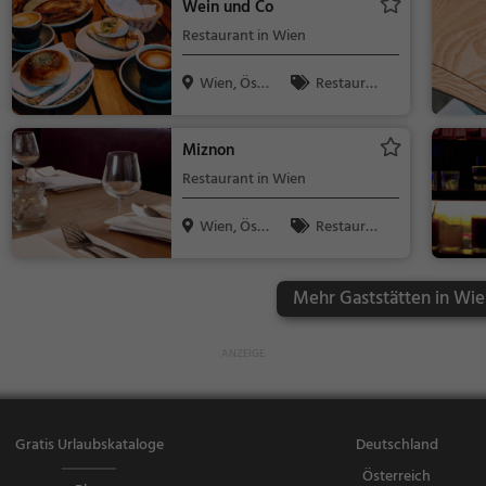
Wein und Co
ebäck / Teig
Restaurant in Wien
waren
Wien, Öst
Restaura
erreich
nt, Bar, Aben
dessen, Mitta
Miznon
gessen, Bier,
Restaurant in Wien
Wein, Snacks
/ Getränke, B
Wien, Öst
Restaura
istro
erreich
nt, Abendess
en, Mittagess
Mehr Gaststätten in Wie
en
Gratis Urlaubskataloge
Deutschland
Österreich