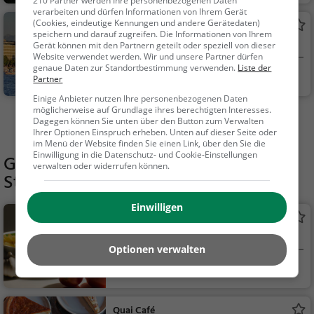
210 Partner werden Ihre personenbezogenen Daten
verarbeiten und dürfen Informationen von Ihrem Gerät
r
(Cookies, eindeutige Kennungen und andere Gerätedaten)
Bootsvermietung Rytz+Kreuzer
speichern und darauf zugreifen. Die Informationen von Ihrem
Bootsverleih in Zürich
Gerät können mit den Partnern geteilt oder speziell von dieser
Website verwendet werden. Wir und unsere Partner dürfen
genaue Daten zur Standortbestimmung verwenden.
Liste der
Zürich, Schweiz
Familie & Kinder,
Partner
Natur
Einige Anbieter nutzen Ihre personenbezogenen Daten
möglicherweise auf Grundlage ihres berechtigten Interesses.
Mehr Aktivitäten in Zürich finden
Dagegen können Sie unten über den Button zum Verwalten
Ihrer Optionen Einspruch erheben. Unten auf dieser Seite oder
im Menü der Website finden Sie einen Link, über den Sie die
Einwilligung in die Datenschutz- und Cookie-Einstellungen
Gaststätten in der Nähe von
verwalten oder widerrufen können.
Stadtrallye - Zürich See
Einwilligen
L'Altro
Italienisches Restaurant in Zürich
Optionen verwalten
Zürich, Schweiz
Restaurant, Italie
nisch, Pizza, Europäis
ch, Mittagessen, Abe
Quai Café