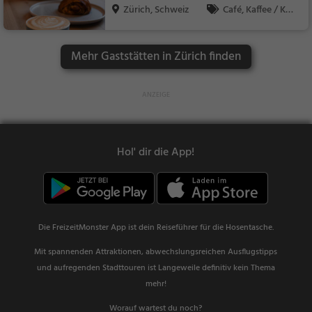
Zürich, Schweiz
Café, Kaffee / Kuc
hen, Frühstück, Gebä
ck / Teigwaren
Mehr Gaststätten in Zürich finden
Hol' dir die App!
Die FreizeitMonster App ist dein Reiseführer für die Hosentasche.
Mit spannenden Attraktionen, abwechslungsreichen Ausflugstipps
und aufregenden Stadttouren ist Langeweile definitiv kein Thema
mehr!
Worauf wartest du noch?