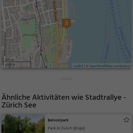
300 m
1000 ft
Leaflet
| ©
OpenStreetMap contributors
Ähnliche Aktivitäten wie
Stadtrallye -
Zürich See
Belvoirpark
Park in Zürich (Enge)