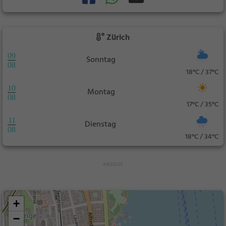
Zürich
09
Sonntag
08
18°C / 37°C
10
Montag
08
17°C / 35°C
11
Dienstag
08
18°C / 34°C
+
−