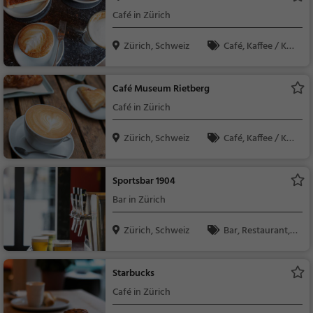
ndessen, Vegetarisc
Café in Zürich
h, Mediterran
Zürich, Schweiz
Café, Kaffee / Kuc
hen, Frühstück, Gebä
ck / Teigwaren
Café Museum Rietberg
Café in Zürich
Zürich, Schweiz
Café, Kaffee / Kuc
hen, Gebäck / Teigwa
ren
Sportsbar 1904
Bar in Zürich
Zürich, Schweiz
Bar, Restaurant, S
nacks / Getränke, Bie
r, Wein, Mittagessen
Starbucks
Café in Zürich