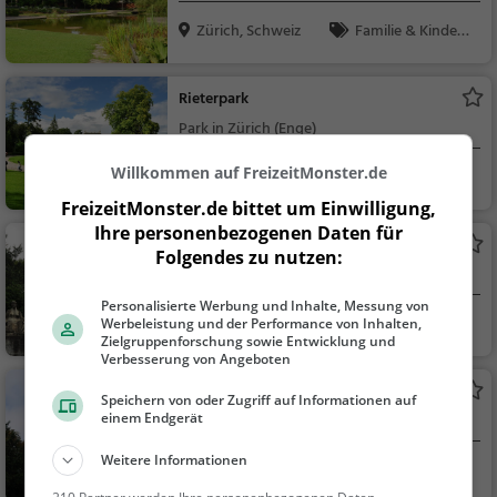
Zürich, Schweiz
Familie & Kinder,
Natur
Rieterpark
Park in Zürich (Enge)
Willkommen auf FreizeitMonster.de
Zürich, Schweiz
Familie & Kinder,
Natur
FreizeitMonster.de bittet um Einwilligung,
Ihre personenbezogenen Daten für
Kirche Enge
Folgendes zu nutzen:
Aussichtspunkt in Zürich
Personalisierte Werbung und Inhalte, Messung von
Zürich, Schweiz
Aussichtspunkt, F
Werbeleistung und der Performance von Inhalten,
Zielgruppenforschung sowie Entwicklung und
amilie & Kinder, Natu
Verbesserung von Angeboten
r
Enge Glockenturm
Speichern von oder Zugriff auf Informationen auf
einem Endgerät
Aussichtsturm in Zürich
Weitere Informationen
Zürich, Schweiz
Aussichtspunkt, F
amilie & Kinder, Natu