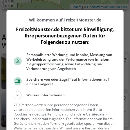
300 m
500 ft
Leaflet
| ©
OpenStreetMap contributors
Willkommen auf FreizeitMonster.de
FreizeitMonster.de bittet um Einwilligung,
Ähnliche Aktivitäten wie
Historischer
Ihre personenbezogenen Daten für
Folgendes zu nutzen:
Weihnachtsmarkt Olpe 2024
Personalisierte Werbung und Inhalte, Messung von
Biggesee
Werbeleistung und der Performance von Inhalten,
Zielgruppenforschung sowie Entwicklung und
See in Olpe
Verbesserung von Angeboten
Speichern von oder Zugriff auf Informationen auf
Olpe
Familie & Kinder,
einem Endgerät
Natur, See
Weitere Informationen
Aussichtsplattform Biggeblick
210 Partner werden Ihre personenbezogenen Daten
Aussichtsturm in Attendorn
verarbeiten und dürfen Informationen von Ihrem Gerät
(Cookies, eindeutige Kennungen und andere Gerätedaten)
Attendorn
Aussichtspunkt, F
speichern und darauf zugreifen. Die Informationen von Ihrem
Gerät können mit den Partnern geteilt oder speziell von dieser
amilie & Kinder, Natu
Website verwendet werden. Wir und unsere Partner dürfen