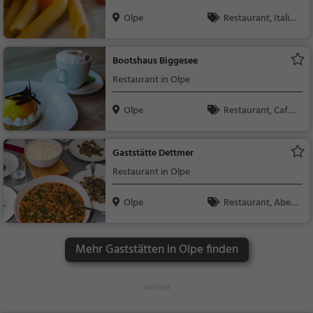
Olpe
Restaurant, Italie
nisch, Pizza, Europäis
ch, Mittagessen, Abe
Bootshaus Biggesee
ndessen, Vegetarisc
Restaurant in Olpe
h, Mediterran
Olpe
Restaurant, Café,
Abendessen, Mittage
ssen, Kaffee / Kuche
Gaststätte Dettmer
n, Frühstück, Gebäck
Restaurant in Olpe
/ Teigwaren
Olpe
Restaurant, Aben
dessen, Mittagessen
Mehr Gaststätten in Olpe finden