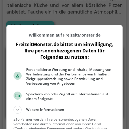
italienische Küche und vor allem köstliche Pizzen
anbietet. Tauche ein in die gemütliche Atmosphäre,
spüre das rustikale Ambiente und genieße die
Vielfalt an leckeren Getränken und Speisen. Ob
Mehr erfahren
klassische Margherita oder ausgefallene Kreationen
Willkommen auf FreizeitMonster.de
- hier kommt jeder Pizza-Liebhaber auf seine Kosten.
FreizeitMonster.de bittet um Einwilligung,
Neben den köstlichen Pizzen bietet das Restaurant
Ihre personenbezogenen Daten für
auch eine breite Auswahl an italienischen
Folgendes zu nutzen:
Spezialitäten. Ein Besuch im Pizzaboy ist wie eine
kleine kulinarische Reise nach Italien.
Personalisierte Werbung und Inhalte, Messung von
Werbeleistung und der Performance von Inhalten,
Zielgruppenforschung sowie Entwicklung und
Verbesserung von Angeboten
Speichern von oder Zugriff auf Informationen auf
einem Endgerät
Weitere Informationen
210 Partner werden Ihre personenbezogenen Daten
verarbeiten und dürfen Informationen von Ihrem Gerät
(Cookies, eindeutige Kennungen und andere Gerätedaten)