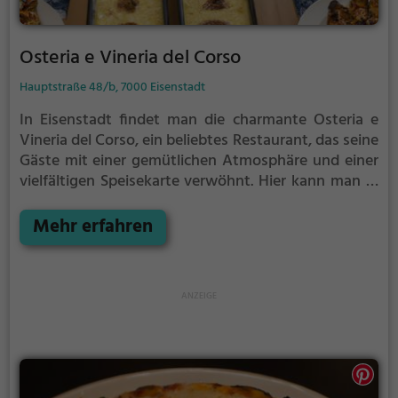
Osteria e Vineria del Corso
Hauptstraße 48/b, 7000 Eisenstadt
In Eisenstadt findet man die charmante Osteria e
Vineria del Corso, ein beliebtes Restaurant, das seine
Gäste mit einer gemütlichen Atmosphäre und einer
vielfältigen Speisekarte verwöhnt. Hier kann man in
entspannter Atmosphäre italienische Köstlichkeiten
genießen und aus einer erlesenen Auswahl an
Mehr erfahren
Weinen und Getränken wählen. Das Restaurant
besticht durch sein stilvolles Ambiente und lädt
dazu ein, den Alltagsstress hinter sich zu lassen und
sich kulinarisch verwöhnen zu lassen. Egal ob man
auf der Suche nach einem gemütlichen Abendessen
zu zweit oder einem Treffpunkt mit Freunden ist, in
der Osteria e Vineria del Corso wird man sicherlich
fündig. Die traditionelle, italienische Küche und das