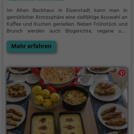
Im Alten Backhaus in Eisenstadt kann man in
gemütlicher Atmosphäre eine vielfältige Auswahl an
Kaffee und Kuchen genießen. Neben Frühstück und
Brunch werden auch Biogerichte, vegane und
vegetarische Speisen angeboten. Die charmante
Location lädt zum Verweilen und Genießen ein.
Mehr erfahren