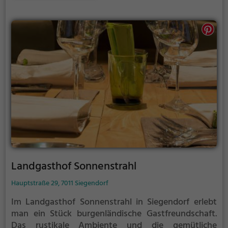
Verfügung. Neben dem charmanten Interieur
punktet das Restaurant mit einer breiten Auswahl
an Getränken. Wer auf der Suche nach einem Ort
zum Genießen und Entspannen ist, wird im Rasthaus
Wulkatal definitiv fündig.
Landgasthof Sonnenstrahl
Hauptstraße 29, 7011 Siegendorf
Im Landgasthof Sonnenstrahl in Siegendorf erlebt
man ein Stück burgenländische Gastfreundschaft.
Das rustikale Ambiente und die gemütliche