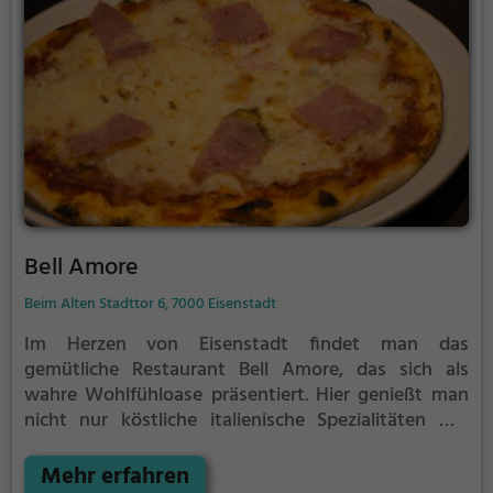
herzliche Personal machen den Besuch zu einem
kulinarischen Erlebnis, das man so schnell nicht
vergessen wird.
Bell Amore
Beim Alten Stadttor 6, 7000 Eisenstadt
Im Herzen von Eisenstadt findet man das
gemütliche Restaurant Bell Amore, das sich als
wahre Wohlfühloase präsentiert. Hier genießt man
nicht nur köstliche italienische Spezialitäten wie
knusprige Pizza, hausgemachte Pasta und delikate
Antipasti, sondern startet auch perfekt in den Tag
Mehr erfahren