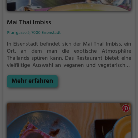
Mai Thai Imbiss
Pfarrgasse 5, 7000 Eisenstadt
In Eisenstadt befindet sich der Mai Thai Imbiss, ein
Ort, an dem man die exotische Atmosphäre
Thailands spüren kann. Das Restaurant bietet eine
vielfältige Auswahl an veganen und vegetarischen
Gerichten, die nicht nur köstlich, sondern auch
gesund sind. Der Imbiss überzeugt nicht nur mit
Mehr erfahren
leckerem Essen, sondern auch mit einer
umfangreichen Auswahl an Getränken, die perfekt
zu den exotischen Gerichten passen. Tauche ein in
die Welt Thailands, probiere die vielfältigen
Geschmacksrichtungen und erlebe einen
kulinarischen Ausflug in die einzigartige
thailändische Küche. Wer auf der Suche nach einem
außergewöhnlichen Geschmackserlebnis ist, sollte