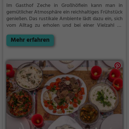
Im Gasthof Zeche in Großhöflein kann man in
gemütlicher Atmosphäre ein reichhaltiges Frühstück
genießen. Das rustikale Ambiente lädt dazu ein, sich
vom Alltag zu erholen und bei einer Vielzahl an
Getränken und Speisen den Gaumen zu verwöhnen.
Ob traditionelle österreichische Küche oder
Mehr erfahren
internationale Spezialitäten - hier findet man für
jeden Geschmack das Passende. Ein Besuch im
Gasthof Zeche verspricht kulinarische Vielfalt und
geselliges Beisammensein in herzlicher
Gastfreundschaft.