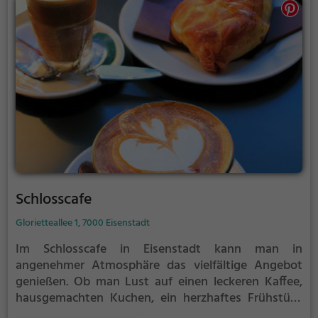
man immer das passende Gericht in einem
entspannten und ansprechenden Ambiente. Die
Pizzeria Mehdi lädt dazu ein, den Alltag hinter sich
zu lassen und sich kulinarisch verwöhnen zu lassen.
Schlosscafe
Glorietteallee 1, 7000 Eisenstadt
Im Schlosscafe in Eisenstadt kann man in
angenehmer Atmosphäre das vielfältige Angebot
genießen. Ob man Lust auf einen leckeren Kaffee,
hausgemachten Kuchen, ein herzhaftes Frühstück
oder einen erfrischenden Cocktail hat – hier wird