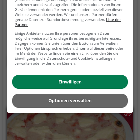
Henrici
speichern und darauf zugreifen. Die Informationen von Ihrem
Gerät können mit den Partnern geteilt oder speziell von dieser
Esterhazyplatz 5, 7000 Eisenstadt
Website verwendet werden. Wir und unsere Partner dürfen
genaue Daten zur Standortbestimmung verwenden.
Liste der
Im Herzen von Eisenstadt befindet sich das
Partner
Restaurant Henrici, wo man in stilvollem Ambiente
Einige Anbieter nutzen Ihre personenbezogenen Daten
eine vielfältige Auswahl an biologischen Gerichten,
möglicherweise auf Grundlage ihres berechtigten Interesses.
veganen und vegetarischen Speisen sowie leckeren
Dagegen können Sie unten über den Button zum Verwalten
Ihrer Optionen Einspruch erheben. Unten auf dieser Seite oder
Cocktails genießen kann. Egal ob zum Frühstück
im Menü der Website finden Sie einen Link, über den Sie die
oder zum Brunch, hier wird man kulinarisch
Mehr erfahren
Einwilligung in die Datenschutz- und Cookie-Einstellungen
verwalten oder widerrufen können.
verwöhnt. Tauche ein in die gemütliche Atmosphäre
und lass dich von den Köstlichkeiten überraschen.
Ein Muss für alle Feinschmecker und Genießer!
Einwilligen
Optionen verwalten