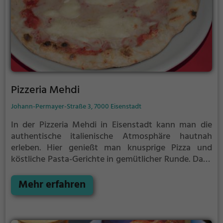
Pizzeria Mehdi
Johann-Permayer-Straße 3, 7000 Eisenstadt
In der Pizzeria Mehdi in Eisenstadt kann man die
authentische italienische Atmosphäre hautnah
erleben. Hier genießt man knusprige Pizza und
köstliche Pasta-Gerichte in gemütlicher Runde. Dazu
gibt es eine breite Auswahl an erlesenen Weinen
und erfrischendem Bier. Tauche ein in die Welt des
Mehr erfahren
italienischen Genusses und lasse dich von den
vielfältigen kulinarischen Angeboten verzaubern. Ob
mit Freunden, Familie oder dem Partner - hier findet