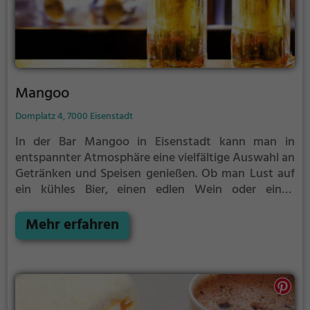
Mangoo
Domplatz 4, 7000 Eisenstadt
In der Bar Mangoo in Eisenstadt kann man in
entspannter Atmosphäre eine vielfältige Auswahl an
Getränken und Speisen genießen. Ob man Lust auf
ein kühles Bier, einen edlen Wein oder einen
fruchtigen Cocktail hat – hier wird man garantiert
fündig. Das Ambiente lädt zum Verweilen ein und
Mehr erfahren
das freundliche Personal sorgt für einen rundum
gelungenen Besuch. Tauche ein in die Welt der
Geschmacksvielfalt und erlebe einen genussvollen
Abend in der Bar Mangoo!