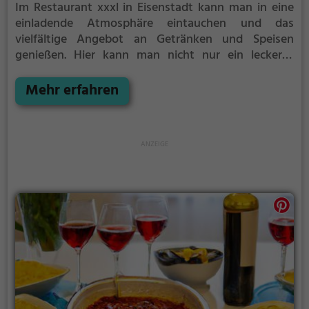
Im Restaurant xxxl in Eisenstadt kann man in eine
einladende Atmosphäre eintauchen und das
vielfältige Angebot an Getränken und Speisen
genießen. Hier kann man nicht nur ein leckeres
Frühstück genießen, sondern auch ausgiebig
brunchen. Das Restaurant bietet für jeden
Mehr erfahren
Geschmack etwas und überzeugt mit einem
abwechslungsreichen Menü. Die gemütliche
Inneneinrichtung lädt zum Verweilen ein und sorgt
für ein angenehmes Ambiente. Egal ob alleine, mit
Freunden oder der Familie, hier findet man immer
das passende Angebot für einen genussvollen
Aufenthalt.