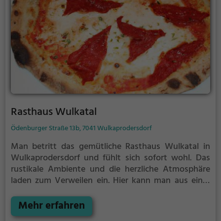
Rasthaus Wulkatal
Ödenburger Straße 13b, 7041 Wulkaprodersdorf
Man betritt das gemütliche Rasthaus Wulkatal in
Wulkaprodersdorf und fühlt sich sofort wohl. Das
rustikale Ambiente und die herzliche Atmosphäre
laden zum Verweilen ein. Hier kann man aus einer
Vielzahl von köstlichen Gerichten wählen, darunter
Pizza und italienische Spezialitäten. Auch ein
Mehr erfahren
reichhaltiges Frühstücksangebot steht zur