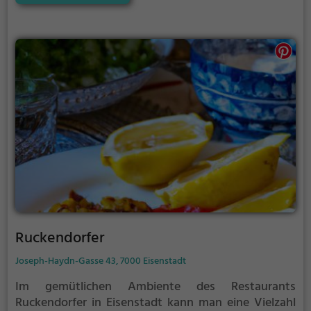
mit einem reichhaltigen Frühstücksangebot. Die
Atmosphäre ist einladend und das Ambiente lädt
zum Verweilen ein. Ob alleine, zu zweit oder in
großer Runde, hier fühlt man sich stets willkommen.
Das vielfältige Angebot an Getränken und Speisen
lässt keine Wünsche offen und sorgt für eine
kulinarische Reise durch Italien. Bell Amore
begeistert nicht nur mit seinem authentischen
Geschmack, sondern auch mit seinem charmanten
Service und seiner herzlichen Gastfreundschaft. Ein
Besuch, der alle Sinne verzaubert.
Ruckendorfer
Joseph-Haydn-Gasse 43, 7000 Eisenstadt
Im gemütlichen Ambiente des Restaurants
Ruckendorfer in Eisenstadt kann man eine Vielzahl