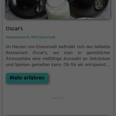
Oscar's
Hauptstraße 41, 7000 Eisenstadt
Im Herzen von Eisenstadt befindet sich das beliebte
Restaurant Oscar's, wo man in gemütlicher
Atmosphäre eine vielfältige Auswahl an Getränken
und Speisen genießen kann. Ob für ein entspanntes
Frühstück, einen ausgiebigen Brunch oder für einen
schnellen Kaffeegenuss mit leckerem Kuchen – hier
Mehr erfahren
wird jeder fündig. Besonders Veganer und
Vegetarier kommen hier auf ihre Kosten, denn das
Restaurant bietet eine abwechslungsreiche Auswahl
an pflanzlichen Gerichten. Lass dich von der
freundlichen Bedienung verwöhnen und genieße das
kulinarische Angebot im Oscar's.