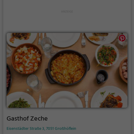
Mittagessen, eine Jause am Nachmittag oder ein
ausgedehntes Abendessen entscheidet, hier kommt
jeder auf seine Kosten. Die Speisekarte bietet eine
Auswahl an köstlichen regionalen Gerichten, die mit
frischen Zutaten zubereitet werden. Dazu passt
perfekt das umfangreiche Weinangebot, das für
jeden Geschmack etwas bereithält. Wer also einen
genussvollen Abend in Eisenstadt erleben möchte,
sollte unbedingt dem Genuss Heuriger Pachinger
einen Besuch abstatten.
Gasthof Zeche
Eisenstädter Straße 3, 7051 Großhöflein