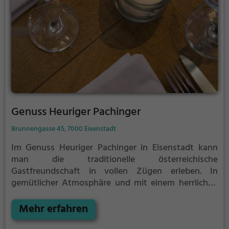
gleichermaßen verwöhnen. Ein Besuch, der sich
definitiv lohnt.
Genuss Heuriger Pachinger
Brunnengasse 45, 7000 Eisenstadt
Im Genuss Heuriger Pachinger in Eisenstadt kann
man die traditionelle österreichische
Gastfreundschaft in vollen Zügen erleben. In
gemütlicher Atmosphäre und mit einem herrlichen
Ambiente wird man dazu eingeladen, eine Vielzahl
von erlesenen Weinen und schmackhaften Speisen
Mehr erfahren
zu genießen. Egal ob man sich für ein deftiges