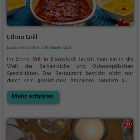
Ethno Grill
Lobäckerstraße 8, 7000 Eisenstadt
Im Ethno Grill in Eisenstadt taucht man ein in die
Welt der Balkanküche und Osteuropäischen
Spezialitäten. Das Restaurant besticht nicht nur
durch sein gemütliches Ambiente, sondern auch
durch sein vielfältiges Angebot an köstlichen
Gerichten und erfrischenden Getränken. Ob
Mehr erfahren
gegrilltes Fleisch, frisches Gemüse oder traditionelle
Beilagen – hier kommt jeder Genießer auf seine
Kosten. Lass dich von den authentischen Aromen
verführen und genieße die Vielfalt der
osteuropäischen Küche. Im Ethno Grill erlebt man
kulinarische Highlights, die Körper und Seele