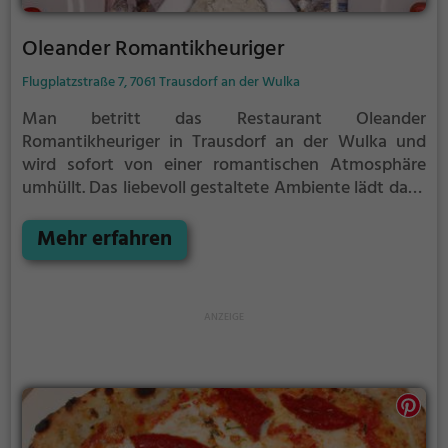
Oleander Romantikheuriger
Flugplatzstraße 7, 7061 Trausdorf an der Wulka
Man betritt das Restaurant Oleander
Romantikheuriger in Trausdorf an der Wulka und
wird sofort von einer romantischen Atmosphäre
umhüllt. Das liebevoll gestaltete Ambiente lädt dazu
ein, sich bei einem vielfältigen Angebot an
Getränken und Speisen verwöhnen zu lassen. Hier
Mehr erfahren
kann man sich auf Biogerichte und vegetarische
Gerichte freuen, die mit frischen Zutaten zubereitet
werden. Der Romantikheuriger bietet somit nicht
nur Gaumenfreuden, sondern auch eine bewusste
und gesunde Genusserfahrung.