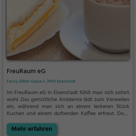
FreuRaum eG
Fanny-Elßler-Gasse 3, 7000 Eisenstadt
Im FreuRaum eG in Eisenstadt fühlt man sich sofort
wohl. Das gemütliche Ambiente lädt zum Verweilen
ein, während man sich an einem leckeren Stück
Kuchen und einem duftenden Kaffee erfreut. Doch
auch für den herzhaften Hunger bietet das
Restaurant ein breites Spektrum an biologischen,
Mehr erfahren
veganen und vegetarischen Gerichten. Ob Frühstück