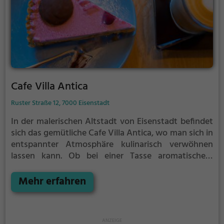
unbedingt einen Besuch im Mai Thai Imbiss
einplanen.
Cafe Villa Antica
Ruster Straße 12, 7000 Eisenstadt
In der malerischen Altstadt von Eisenstadt befindet
sich das gemütliche Cafe Villa Antica, wo man sich in
entspannter Atmosphäre kulinarisch verwöhnen
lassen kann. Ob bei einer Tasse aromatischem
Kaffee, einem Stück hausgemachtem Kuchen oder
einem ausgiebigen Frühstück, hier wird jeder
Mehr erfahren
Genießer fündig. Das charmante Ambiente lädt zum
Verweilen ein und das vielfältige Angebot lässt
keine Wünsche offen. Ein Besuch im Cafe Villa Antica