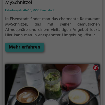
MySchnitzel
Esterhazystraße 16, 7000 Eisenstadt
In Eisenstadt findet man das charmante Restaurant
MySchnitzel, das mit seiner gemütlichen
Atmosphäre und einem vielfältigen Angebot lockt.
Hier kann man in entspannter Umgebung köstliche
österreichische Schnitzel in verschiedenen
Variationen genießen. Dazu gibt es eine breite
Mehr erfahren
Auswahl an erfrischenden Getränken und leckeren
Beilagen. Das freundliche Personal sorgt für einen
rundum gelungenen Aufenthalt und lässt jeden
Besuch zu einem kulinarischen Erlebnis werden. Egal
ob alleine, mit Freunden oder der Familie, im
MySchnitzel kommt jeder auf seine Kosten. Ein Muss
für jeden Liebhaber österreichischer Küche!