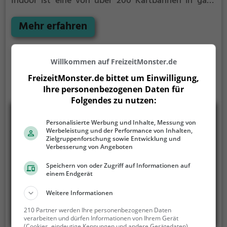
Indoor ist eine von über 200 Kartbahnen in ganz
Deutschland. Hier fühlst du dich wie ein richtiger
Rennfahrer wenn du mit deinem Kart um die Kurven
Mehr erfahren
rauschst.
Willkommen auf FreizeitMonster.de
FreizeitMonster.de bittet um Einwilligung,
Ihre personenbezogenen Daten für
Folgendes zu nutzen:
Personalisierte Werbung und Inhalte, Messung von
Werbeleistung und der Performance von Inhalten,
Zielgruppenforschung sowie Entwicklung und
Verbesserung von Angeboten
Speichern von oder Zugriff auf Informationen auf
einem Endgerät
Weitere Informationen
210 Partner werden Ihre personenbezogenen Daten
verarbeiten und dürfen Informationen von Ihrem Gerät
(Cookies, eindeutige Kennungen und andere Gerätedaten)