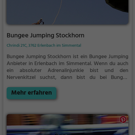
Bungee Jumping Stockhorn
Chrindi 21C, 3762 Erlenbach im Simmental
Bungee Jumping Stockhorn ist ein Bungee Jumping
Anbieter in Erlenbach im Simmental.
Wenn du auch
ein absoluter Adrenalinjunkie bist und den
Nervenkitzel suchst, dann bist du bei Bungee
Jumping Stockhorn genau richtig.
Stürze dich aus
abenteuerlichen Höhen hinab in die Tiefe, gesichert
Mehr erfahren
nur an einem Seil und unter dir der Abgrund.