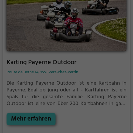
Karting Payerne Outdoor
Route de Berne 14, 1551 Vers-chez-Perrin
Die Karting Payerne Outdoor ist eine Kartbahn in
Payerne.
Egal ob jung oder alt - Kartfahren ist ein
Spaß für die gesamte Familie.
Karting Payerne
Outdoor ist eine von über 200 Kartbahnen in ganz
Deutschland. Hier fühlst du dich wie ein richtiger
Rennfahrer wenn du mit deinem Kart um die Kurven
Mehr erfahren
rauschst.