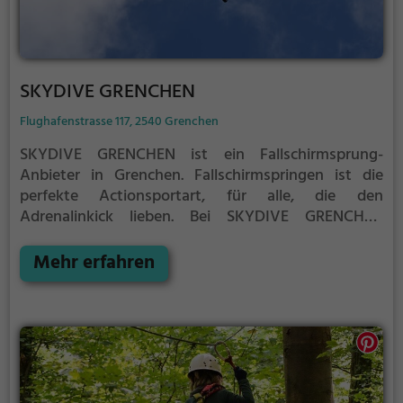
SKYDIVE GRENCHEN
Flughafenstrasse 117, 2540 Grenchen
SKYDIVE GRENCHEN ist ein Fallschirmsprung-
Anbieter in Grenchen.
Fallschirmspringen ist die
perfekte Actionsportart, für alle, die den
Adrenalinkick lieben.
Bei SKYDIVE GRENCHEN
kannst du einen einzigartigen Fallschirmsprung in
Grenchen erleben und dich aus mehreren hundert
Mehr erfahren
Metern in Richtung Boden stürzen, bevor der
Fallschirm deinen Fall saft abbremst.