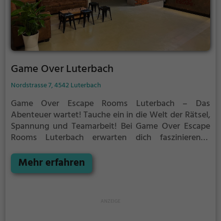
Game Over Luterbach
Nordstrasse 7, 4542 Luterbach
Game Over Escape Rooms Luterbach – Das
Abenteuer wartet!
Tauche ein in die Welt der Rätsel,
Spannung und Teamarbeit! Bei Game Over Escape
Rooms Luterbach erwarten dich faszinierende
Abenteuer, die deine Logik, Kreativität und
Zusammenarbeit auf die Probe stellen. Ob mit
Mehr erfahren
Freunden, der Familie oder im Kollegenkreis – hier
erlebst du unvergessliche 60 Minuten voller
Adrenalin, Nervenkitzel und Spass.