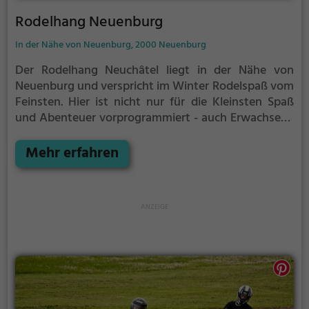
Rodelhang Neuenburg
In der Nähe von Neuenburg, 2000 Neuenburg
Der Rodelhang Neuchâtel liegt in der Nähe von
Neuenburg und verspricht im Winter Rodelspaß vom
Feinsten.
Hier ist nicht nur für die Kleinsten Spaß
und Abenteuer vorprogrammiert - auch Erwachsene
können sich am Rodelhang Neuchâtel auf den
Schlitten setzen und eine rasante Abfahrt wagen.
Mehr erfahren