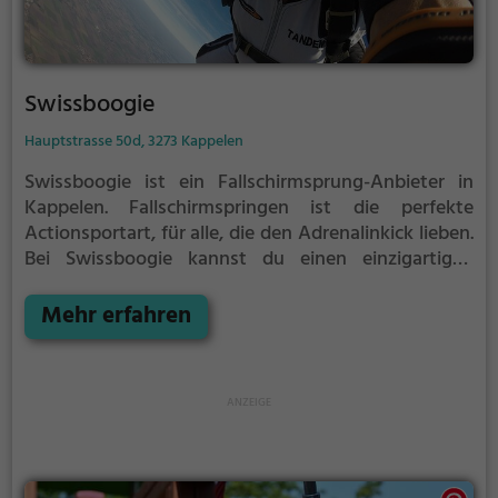
Swissboogie
Hauptstrasse 50d, 3273 Kappelen
Swissboogie ist ein Fallschirmsprung-Anbieter in
Kappelen.
Fallschirmspringen ist die perfekte
Actionsportart, für alle, die den Adrenalinkick lieben.
Bei Swissboogie kannst du einen einzigartigen
Fallschirmsprung in Kappelen erleben und dich aus
mehreren hundert Metern in Richtung Boden
Mehr erfahren
stürzen, bevor der Fallschirm deinen Fall saft
abbremst.