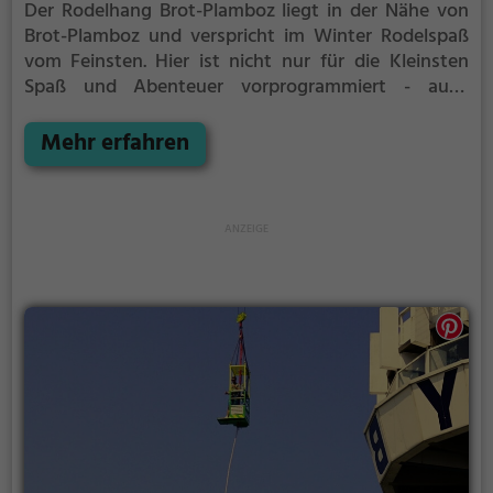
Der Rodelhang Brot-Plamboz liegt in der Nähe von
Brot-Plamboz und verspricht im Winter Rodelspaß
vom Feinsten.
Hier ist nicht nur für die Kleinsten
Spaß und Abenteuer vorprogrammiert - auch
Erwachsene können sich am Rodelhang Brot-
Plamboz auf den Schlitten setzen und eine rasante
Mehr erfahren
Abfahrt wagen.