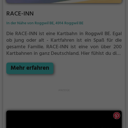
RACE-INN
In der Nähe von Roggwil BE, 4914 Roggwil BE
Die RACE-INN ist eine Kartbahn in Roggwil BE.
Egal
ob jung oder alt - Kartfahren ist ein Spaß für die
gesamte Familie.
RACE-INN ist eine von über 200
Kartbahnen in ganz Deutschland. Hier fühlst du dich
wie ein richtiger Rennfahrer wenn du mit deinem
Kart um die Kurven rauschst.
Mehr erfahren