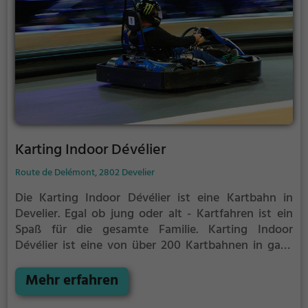
Karting Indoor Dévélier
Route de Delémont, 2802 Develier
Die Karting Indoor Dévélier ist eine Kartbahn in
Develier.
Egal ob jung oder alt - Kartfahren ist ein
Spaß für die gesamte Familie.
Karting Indoor
Dévélier ist eine von über 200 Kartbahnen in ganz
Deutschland. Hier fühlst du dich wie ein richtiger
Rennfahrer wenn du mit deinem Kart um die Kurven
Mehr erfahren
rauschst.