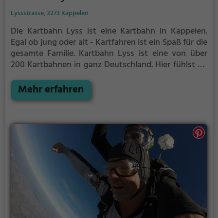
Lyssstrasse, 3273 Kappelen
Die Kartbahn Lyss ist eine Kartbahn in Kappelen.
Egal ob jung oder alt - Kartfahren ist ein Spaß für die
gesamte Familie.
Kartbahn Lyss ist eine von über
200 Kartbahnen in ganz Deutschland. Hier fühlst du
dich wie ein richtiger Rennfahrer wenn du mit
deinem Kart um die Kurven rauschst.
Mehr erfahren