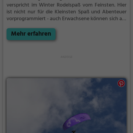
verspricht im Winter Rodelspaß vom Feinsten.
Hier
ist nicht nur für die Kleinsten Spaß und Abenteuer
vorprogrammiert - auch Erwachsene können sich am
Rodelhang Bern auf den Schlitten setzen und eine
rasante Abfahrt wagen.
Mehr erfahren