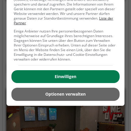
speichern und darauf zugreifen. Die Informationen von Ihrem
Gerät können mit den Partnern geteilt oder speziell von dieser
Rodelhang Weissenstein b. Solothurn
Website verwendet werden. Wir und unsere Partner dürfen
genaue Daten zur Standortbestimmung verwenden.
Liste der
Weissensteinstrasse, 4515 Weissenstein b. Solothurn
Partner
Der Rodelhang Weissenstein b. Solothurn liegt in der
Einige Anbieter nutzen Ihre personenbezogenen Daten
möglicherweise auf Grundlage ihres berechtigten Interesses.
Nähe von Weissenstein b. Solothurn und verspricht
Dagegen können Sie unten über den Button zum Verwalten
im Winter Rodelspaß vom Feinsten.
Hier ist nicht nur
Ihrer Optionen Einspruch erheben. Unten auf dieser Seite oder
im Menü der Website finden Sie einen Link, über den Sie die
für die Kleinsten Spaß und Abenteuer
Einwilligung in die Datenschutz- und Cookie-Einstellungen
vorprogrammiert - auch Erwachsene können sich am
verwalten oder widerrufen können.
Rodelhang Weissenstein b. Solothurn auf den
Mehr erfahren
Schlitten setzen und eine rasante Abfahrt wagen.
Einwilligen
Optionen verwalten