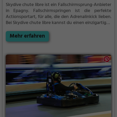
Skydive chute libre ist ein Fallschirmsprung-Anbieter
in Epagny.
Fallschirmspringen ist die perfekte
Actionsportart, für alle, die den Adrenalinkick lieben.
Bei Skydive chute libre kannst du einen einzigartigen
Fallschirmsprung in Epagny erleben und dich aus
mehreren hundert Metern in Richtung Boden
Mehr erfahren
stürzen, bevor der Fallschirm deinen Fall saft
abbremst.