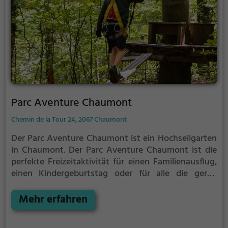
Parc Aventure Chaumont
Chemin de la Tour 24, 2067 Chaumont
Der Parc Aventure Chaumont ist ein Hochseilgarten
in Chaumont.
Der Parc Aventure Chaumont ist die
perfekte Freizeitaktivität für einen Familienausflug,
einen Kindergeburtstag oder für alle die gerne
klettern.
Zwischen den Bäumen, mehrere Meter über
dem Erdboden erwartet dich eine Welt voller
Mehr erfahren
Abenteuer und Erlebnis. Der Parc Aventure
Chaumont bietet sowohl erfahreneren Kletterern als