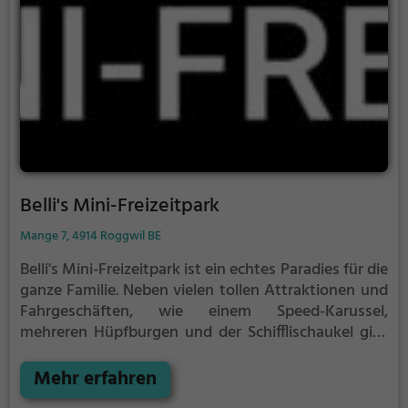
Belli's Mini-Freizeitpark
Mange 7, 4914 Roggwil BE
Belli's Mini-Freizeitpark ist ein echtes Paradies für die
ganze Familie.
Neben vielen tollen Attraktionen und
Fahrgeschäften, wie einem Speed-Karussel,
mehreren Hüpfburgen und der Schifflischaukel gibt
es in Belli's Mini-Freizeitpark auch einen Pool, einen
Spielplatz, einen Streichelzoo und eine Pferdekoppel
Mehr erfahren
mit Ponyreiten.