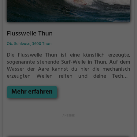
Flusswelle Thun
Ob. Schleuse, 3600 Thun
Die Flusswelle Thun ist eine künstlich erzeugte,
sogenannte stehende Surf-Welle in Thun.
Auf dem
Wasser der Aare kannst du hier die mechanisch
erzeugten Wellen reiten und deine Technik
perfektionieren.
Die Flusswelle Thun ist nur für
erfahrene Surfer geeignet.
Mehr erfahren