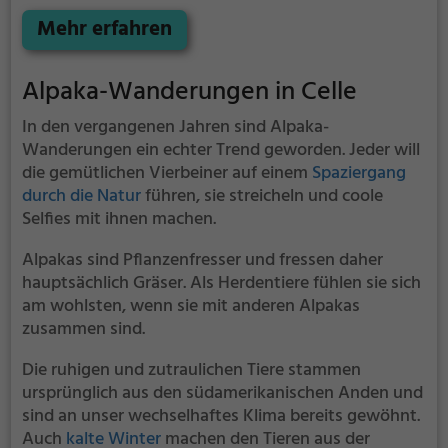
Kindergeburtstag oder einen Ausflug mit der
Familie. Die kuscheligen Tiere strahlen eine
Mehr erfahren
unheimliche Ruhe aus und werden daher auch
häufig zu Therapiezwecken eingesetzt.
Alpaka-Wanderungen in Celle
In den vergangenen Jahren sind Alpaka-
Wanderungen ein echter Trend geworden. Jeder will
die gemütlichen Vierbeiner auf einem
Spaziergang
durch die Natur
führen, sie streicheln und coole
Selfies mit ihnen machen.
Alpakas sind Pflanzenfresser und fressen daher
hauptsächlich Gräser. Als Herdentiere fühlen sie sich
am wohlsten, wenn sie mit anderen Alpakas
zusammen sind.
Die ruhigen und zutraulichen Tiere stammen
ursprünglich aus den südamerikanischen Anden und
sind an unser wechselhaftes Klima bereits gewöhnt.
Auch
kalte Winter
machen den Tieren aus der