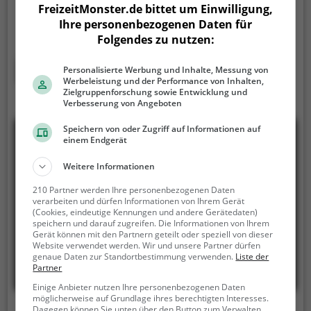
Alpakawanderungen und Alpakaspaziergänge in
FreizeitMonster.de bittet um Einwilligung,
Breese.
Ein Spaziergang oder eine Wanderung mit
Ihre personenbezogenen Daten für
den flauschigen Alpakas ist eine tolle Idee für einen
Folgendes zu nutzen:
Kindergeburtstag oder einen Ausflug mit der
Familie. Die kuscheligen Tiere strahlen eine
Mehr erfahren
Personalisierte Werbung und Inhalte, Messung von
unheimliche Ruhe aus und werden daher auch
Werbeleistung und der Performance von Inhalten,
Zielgruppenforschung sowie Entwicklung und
häufig zu Therapiezwecken eingesetzt.
Verbesserung von Angeboten
Speichern von oder Zugriff auf Informationen auf
einem Endgerät
Weitere Informationen
210 Partner werden Ihre personenbezogenen Daten
verarbeiten und dürfen Informationen von Ihrem Gerät
(Cookies, eindeutige Kennungen und andere Gerätedaten)
speichern und darauf zugreifen. Die Informationen von Ihrem
Gerät können mit den Partnern geteilt oder speziell von dieser
Website verwendet werden. Wir und unsere Partner dürfen
genaue Daten zur Standortbestimmung verwenden.
Liste der
Partner
Einige Anbieter nutzen Ihre personenbezogenen Daten
möglicherweise auf Grundlage ihres berechtigten Interesses.
Dagegen können Sie unten über den Button zum Verwalten