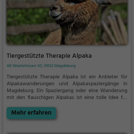
Tiergestützte Therapie Alpaka
Alt Westerhüsen 30, 39122 Magdeburg
Tiergestützte Therapie Alpaka ist ein Anbieter für
Alpakawanderungen und Alpakaspaziergänge in
Magdeburg.
Ein Spaziergang oder eine Wanderung
mit den flauschigen Alpakas ist eine tolle Idee für
einen Kindergeburtstag oder einen Ausflug mit der
Familie. Die kuscheligen Tiere strahlen eine
Mehr erfahren
unheimliche Ruhe aus und werden daher auch
häufig zu Therapiezwecken eingesetzt.