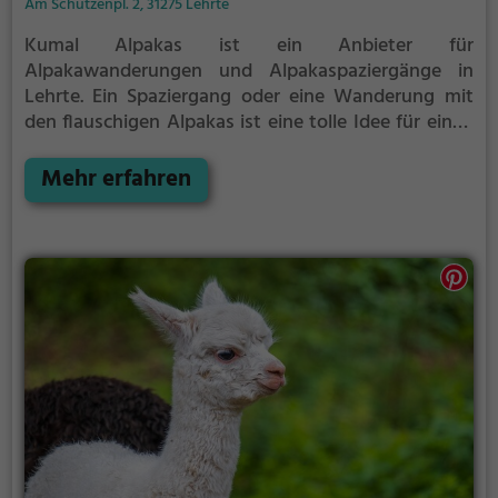
Am Schützenpl. 2, 31275 Lehrte
Kumal Alpakas ist ein Anbieter für
Alpakawanderungen und Alpakaspaziergänge in
Lehrte.
Ein Spaziergang oder eine Wanderung mit
den flauschigen Alpakas ist eine tolle Idee für einen
Kindergeburtstag oder einen Ausflug mit der
Familie. Die kuscheligen Tiere strahlen eine
Mehr erfahren
unheimliche Ruhe aus und werden daher auch
häufig zu Therapiezwecken eingesetzt.