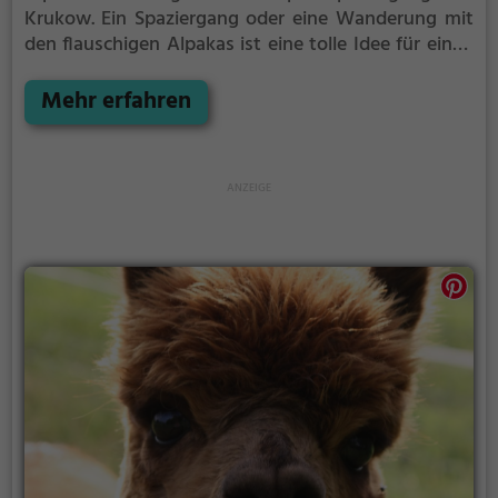
Krukow.
Ein Spaziergang oder eine Wanderung mit
den flauschigen Alpakas ist eine tolle Idee für einen
Kindergeburtstag oder einen Ausflug mit der
Familie. Die kuscheligen Tiere strahlen eine
Mehr erfahren
unheimliche Ruhe aus und werden daher auch
häufig zu Therapiezwecken eingesetzt.