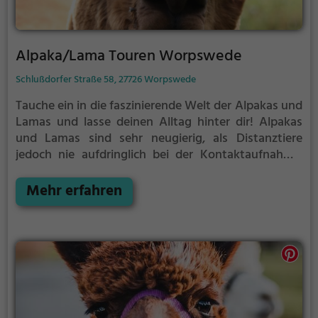
Alpaka/Lama Touren Worpswede
Schlußdorfer Straße 58, 27726 Worpswede
Tauche ein in die faszinierende Welt der Alpakas und
Lamas und lasse deinen Alltag hinter dir!
Alpakas
und Lamas sind sehr neugierig, als Distanztiere
jedoch nie aufdringlich bei der Kontaktaufnahme.
Auch wenn sie durch ihre kuschelige Wolle bei den
meisten Menschen wohl den Wunsch wecken, sie
Mehr erfahren
ausgiebig zu streicheln, mögen sie es meist nicht
sonderlich, angefasst zu werden.