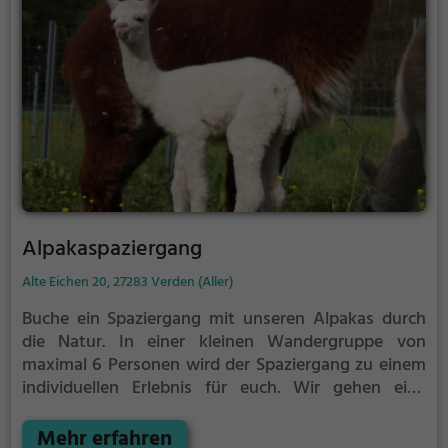
Alpakaspaziergang
Alte Eichen 20, 27283 Verden (Aller)
Buche ein Spaziergang mit unseren Alpakas durch
die Natur. In einer kleinen Wandergruppe von
maximal 6 Personen wird der Spaziergang zu einem
individuellen Erlebnis für euch. Wir gehen eine
Strecke von 2,2 km. Als Zeitdauer sind hier ca. 1,5 - 2
Stunden einzukalkulieren, da die Tiere das Tempo
Mehr erfahren