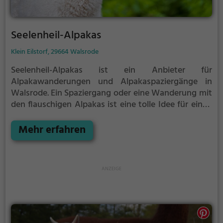
Seelenheil-Alpakas
Klein Eilstorf, 29664 Walsrode
Seelenheil-Alpakas ist ein Anbieter für
Alpakawanderungen und Alpakaspaziergänge in
Walsrode.
Ein Spaziergang oder eine Wanderung mit
den flauschigen Alpakas ist eine tolle Idee für einen
Kindergeburtstag oder einen Ausflug mit der
Familie. Die kuscheligen Tiere strahlen eine
Mehr erfahren
unheimliche Ruhe aus und werden daher auch
häufig zu Therapiezwecken eingesetzt.