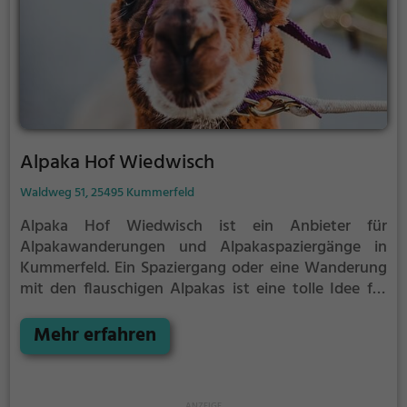
Alpaka Hof Wiedwisch
Waldweg 51, 25495 Kummerfeld
Alpaka Hof Wiedwisch ist ein Anbieter für
Alpakawanderungen und Alpakaspaziergänge in
Kummerfeld.
Ein Spaziergang oder eine Wanderung
mit den flauschigen Alpakas ist eine tolle Idee für
einen Kindergeburtstag oder einen Ausflug mit der
Familie. Die kuscheligen Tiere strahlen eine
Mehr erfahren
unheimliche Ruhe aus und werden daher auch
häufig zu Therapiezwecken eingesetzt.