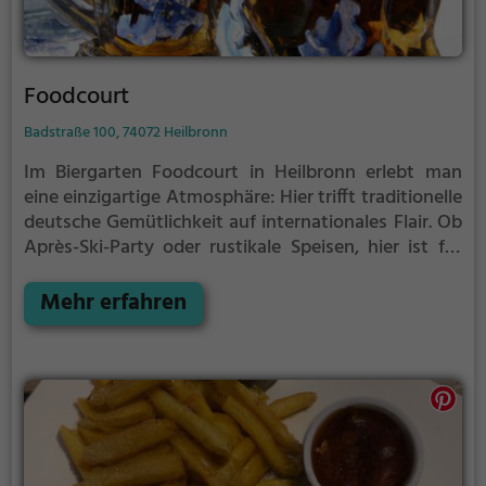
Foodcourt
Badstraße 100, 74072 Heilbronn
Im Biergarten Foodcourt in Heilbronn erlebt man
eine einzigartige Atmosphäre: Hier trifft traditionelle
deutsche Gemütlichkeit auf internationales Flair. Ob
Après-Ski-Party oder rustikale Speisen, hier ist für
jeden Geschmack etwas dabei. Genieße regionale
Küche, Burger, Pizza, thailändische und asiatische
Mehr erfahren
Spezialitäten oder wähle aus dem vegetarischen
Angebot. Dazu gibt es eine große Auswahl an Bieren
und leckeren Cocktails. Hier kann man die Vielfalt
der kulinarischen Welt entdecken und gleichzeitig in
gemütlichem Ambiente entspannen. Freue dich auf
eine genussvolle Zeit im Biergarten Foodcourt.