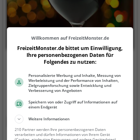
Willkommen auf FreizeitMonster.de
FreizeitMonster.de bittet um Einwilligung,
Ihre personenbezogenen Daten für
Sausalitos
Folgendes zu nutzen:
Lohtorstraße 7, 74072 Heilbronn
Personalisierte Werbung und Inhalte, Messung von
Werbeleistung und der Performance von Inhalten,
In der Bar Sausalitos in Heilbronn kann man sich auf
Zielgruppenforschung sowie Entwicklung und
eine einzigartige Atmosphäre freuen. Hier taucht
Verbesserung von Angeboten
man ein in die bunte Welt von Cocktails,
Speichern von oder Zugriff auf Informationen auf
mexikanischem, lateinamerikanischem und Tex-Mex
einem Endgerät
Essen sowie amerikanischen Spezialitäten. Das
vielfältige Angebot an Getränken und Speisen lässt
Mehr erfahren
Weitere Informationen
keine Wünsche offen. Ob man sich für einen leckeren
210 Partner werden Ihre personenbezogenen Daten
Cocktail entscheidet oder sich an den mexikanischen
verarbeiten und dürfen Informationen von Ihrem Gerät
(Cookies, eindeutige Kennungen und andere Gerätedaten)