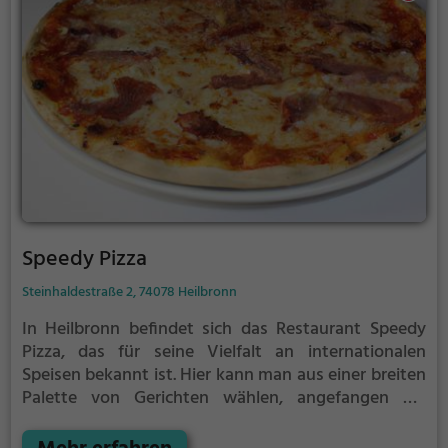
und in entspannter Atmosphäre zu genießen.
Speedy Pizza
Steinhaldestraße 2, 74078 Heilbronn
In Heilbronn befindet sich das Restaurant Speedy
Pizza, das für seine Vielfalt an internationalen
Speisen bekannt ist. Hier kann man aus einer breiten
Palette von Gerichten wählen, angefangen bei
knuspriger Pizza, über aromatische italienische
Speisen, herzhafte Burger, bis hin zu exotischen