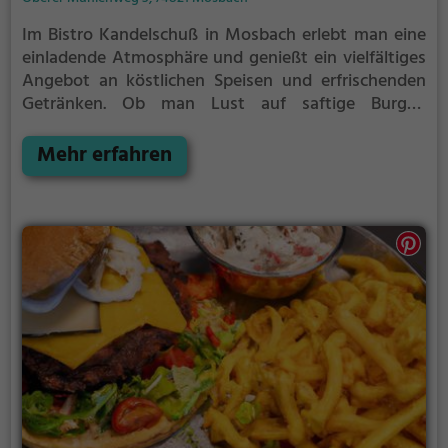
Im Bistro Kandelschuß in Mosbach erlebt man eine
einladende Atmosphäre und genießt ein vielfältiges
Angebot an köstlichen Speisen und erfrischenden
Getränken. Ob man Lust auf saftige Burger,
knusprige Pizza oder italienische Spezialitäten hat,
hier wird man kulinarisch verwöhnt. Dazu gibt es
Mehr erfahren
eine breite Auswahl an erlesenen Weinen und
erfrischenden Cocktails. Tauche ein in diese Oase der
Genüsse und lasse sich von der Vielfalt des
Angebots überraschen. Im Bistro Kandelschuß findet
man garantiert etwas nach seinem Geschmack.