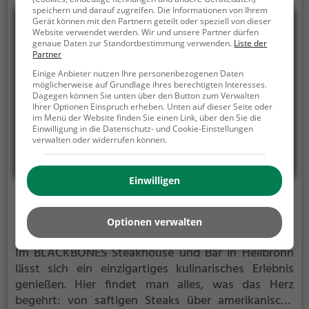
Köstlichkeiten erfreut, hier ist für jeden Geschmack
speichern und darauf zugreifen. Die Informationen von Ihrem
etwas dabei. Das Ambiente lädt zum Verweilen ein
Gerät können mit den Partnern geteilt oder speziell von dieser
und sorgt für eine entspannte, gesellige Stimmung.
Website verwendet werden. Wir und unsere Partner dürfen
genaue Daten zur Standortbestimmung verwenden.
Liste der
Ein Besuch im Sausalitos verspricht eine kulinarische
Partner
Reise und unvergessliche Genussmomente.
Einige Anbieter nutzen Ihre personenbezogenen Daten
möglicherweise auf Grundlage ihres berechtigten Interesses.
Dagegen können Sie unten über den Button zum Verwalten
Ihrer Optionen Einspruch erheben. Unten auf dieser Seite oder
im Menü der Website finden Sie einen Link, über den Sie die
Einwilligung in die Datenschutz- und Cookie-Einstellungen
verwalten oder widerrufen können.
Einwilligen
BLACKBONES Steakhouse und Bar
Optionen verwalten
Sülmerstraße 40, 74072 Heilbronn
Im BLACKBONES Steakhouse und Bar in Heilbronn
lässt sich ein einzigartiges kulinarisches Erlebnis
genießen. Hier findet man alles, was das Herz
begehrt: von saftigen Steaks über amerikanische