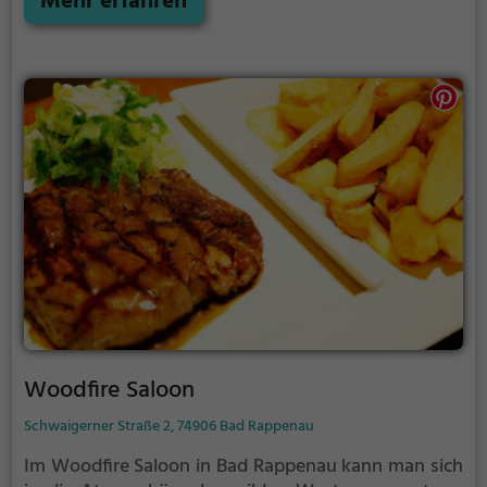
Mehr erfahren
indischen und asiatischen Gerichten. Auch für
Vegetarier und Veganer bietet das Restaurant eine
abwechslungsreiche Auswahl. Die gemütliche
Atmosphäre lädt dazu ein, in geselliger Runde die
kulinarischen Köstlichkeiten zu genießen und sich
von der Vielfalt des Angebots überraschen zu lassen.
Ob für einen gemütlichen Abend zu zweit oder einen
geselligen Abend mit Freunden, im Speedy Pizza ist
man garantiert an der richtigen Adresse für einen
kulinarischen Ausflug um die Welt.
Woodfire Saloon
Schwaigerner Straße 2, 74906 Bad Rappenau
Im Woodfire Saloon in Bad Rappenau kann man sich