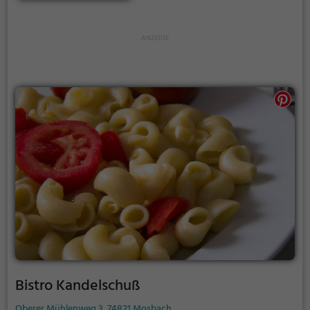
Auswahl an Cocktails, die man in entspannter
Saloon-Atmosphäre genießen kann. Das Wild Bill's
Saloon ist der perfekte Ort für alle, die sich nach
einem Stück Amerika sehnen und kulinarische
Vielfalt zu schätzen wissen. Egal ob man alleine
vorbeikommt oder mit Freunden, hier findet man
immer das passende Gericht und Getränk, um den
Tag zu genießen.
Bistro Kandelschuß
Oberer Mühlenweg 3, 74821 Mosbach