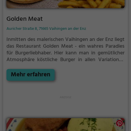
Golden Meat
Auricher Straße 8, 71665 Vaihingen an der Enz
Inmitten des malerischen Vaihingen an der Enz liegt
das Restaurant Golden Meat - ein wahres Paradies
für Burgerliebhaber. Hier kann man in gemütlicher
Atmosphäre köstliche Burger in allen Variationen
genießen. Ob klassisch mit saftigem Rindfleisch,
vegetarisch oder vegan - für jeden Geschmack ist
Mehr erfahren
etwas dabei. Dazu gibt es eine große Auswahl an
erfrischenden Getränken, die das
Geschmackserlebnis perfekt abrunden. Egal ob man
sich mit Freunden zum entspannten Abendessen
trifft oder alleine auf einen schnellen Snack
vorbeikommt - im Golden Meat wird jeder Besuch zu
einem kulinarischen Highlight.