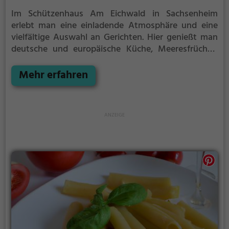
Im Schützenhaus Am Eichwald in Sachsenheim
erlebt man eine einladende Atmosphäre und eine
vielfältige Auswahl an Gerichten. Hier genießt man
deutsche und europäische Küche, Meeresfrüchte,
Fisch, Steak House Spezialitäten sowie gesunde und
vegetarische Gerichte. Dazu gibt es eine Auswahl an
Mehr erfahren
erlesenen Weinen und Getränken. Hier ist für jeden
Geschmack etwas dabei. Tauche ein in die Welt des
Genusses und erlebe einen unvergesslichen Abend
im Schützenhaus Am Eichwald.