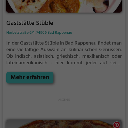
Gaststätte Stüble
Herbststraße 6/1, 74906 Bad Rappenau
In der Gaststätte Stüble in Bad Rappenau findet man
eine vielfältige Auswahl an kulinarischen Genüssen.
Ob indisch, asiatisch, griechisch, mexikanisch oder
lateinamerikanisch - hier kommt jeder auf seine
Kosten. Die Speisekarte bietet zudem eine
reichhaltige Auswahl an vegetarischen und veganen
Mehr erfahren
Gerichten sowie gesunden Optionen. Die gemütliche
Atmosphäre lädt zum Verweilen ein, während das
freundliche Personal für das Wohl der Gäste sorgt.
Egal ob man sich für Gyros oder vegetarische
Spezialitäten entscheidet, hier wird jeder Gaumen
verwöhnt. Die Gaststätte Stüble ist der perfekte Ort,
um verschiedene kulinarische Einflüsse zu entdecken