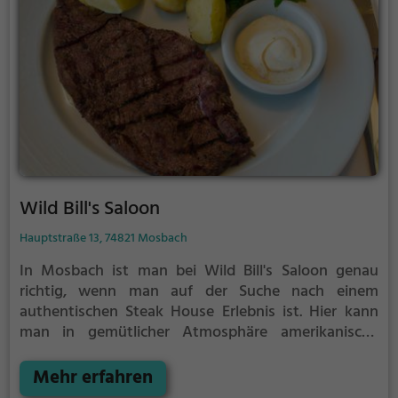
ist nicht nur der perfekte Ort für ein entspanntes
Abendessen, sondern auch für ein leckeres
Frühstück. Tauche ein in die Atmosphäre und
genieße die vielfältige kulinarische Welt des Bistro
Castro.
Wild Bill's Saloon
Hauptstraße 13, 74821 Mosbach
In Mosbach ist man bei Wild Bill's Saloon genau
richtig, wenn man auf der Suche nach einem
authentischen Steak House Erlebnis ist. Hier kann
man in gemütlicher Atmosphäre amerikanische
Küche genießen und sich von saftigen Burgern,
köstlichen Sandwiches und vegetarischen Gerichten
Mehr erfahren
verwöhnen lassen. Dazu gibt es eine umfangreiche