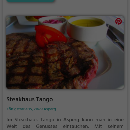
den historischen Markt. Die Zimmer sind liebevoll
eingerichtet und verfügen über kostenloses WLAN,
Kabel-TV und eine Minibar. Das hoteleigene
Restaurant verwöhnt seine Gäste mit köstlichen
Burger-Kreationen und einer vielfältigen Auswahl an
regionalen Gerichten. Wer die schwäbische Küche
liebt, ist hier genau richtig. Auch für Haustiere ist das
Hotel offen und bietet ihnen ein warmes
Willkommen. Vom kostenlosen Frühstücksbuffet bis
zum kostenfreien Parkplatz – hier wird dem Gast
alles geboten, was das Herz begehrt. Tauche ein in
die Geschichte und genieße den Charme dieses
historischen Ortes.
Steakhaus Tango
Königstraße 15, 71679 Asperg
Im Steakhaus Tango in Asperg kann man in eine
Welt des Genusses eintauchen. Mit seinem