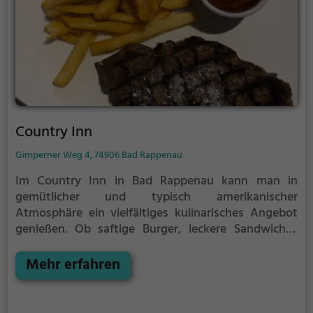
Country Inn
Gimperner Weg 4, 74906 Bad Rappenau
Im Country Inn in Bad Rappenau kann man in
gemütlicher und typisch amerikanischer
Atmosphäre ein vielfältiges kulinarisches Angebot
genießen. Ob saftige Burger, leckere Sandwiches
oder klassische Steak House Gerichte - hier kommt
jeder auf seine Kosten. Dazu gibt es eine breite
Mehr erfahren
Auswahl an erfrischenden Getränken. Tauche ein in
die Welt des amerikanischen Genusses und erlebe
im Country Inn eine unvergessliche Zeit. Wer sich