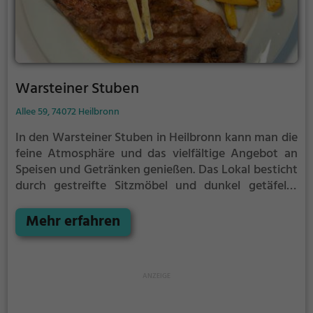
Warsteiner Stuben
Allee 59, 74072 Heilbronn
In den Warsteiner Stuben in Heilbronn kann man die
feine Atmosphäre und das vielfältige Angebot an
Speisen und Getränken genießen. Das Lokal besticht
durch gestreifte Sitzmöbel und dunkel getäfelte
Wände und bietet eine reichhaltige Auswahl an
Steaks vom Schwein oder vom Angusrind. Darüber
Mehr erfahren
hinaus gibt es hier auch eine große Auswahl an Bier,
Wein und Cocktails. Für gesundheitsbewusste Gäste
gibt es zudem eine Auswahl an gesunden und
vegetarischen Gerichten. Tauche ein in die
gemütliche Atmosphäre, spüre das Ambiente und