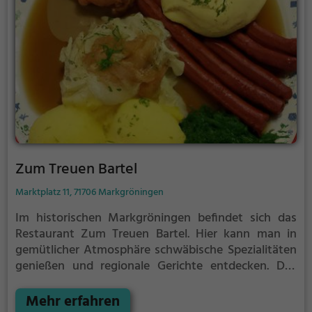
Zum Treuen Bartel
Marktplatz 11, 71706 Markgröningen
Im historischen Markgröningen befindet sich das
Restaurant Zum Treuen Bartel. Hier kann man in
gemütlicher Atmosphäre schwäbische Spezialitäten
genießen und regionale Gerichte entdecken. Das
Restaurant ist Teil eines Hotels aus dem 15.
Jahrhundert und bietet einen malerischen Blick auf
Mehr erfahren