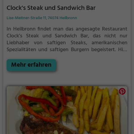
Clock's Steak und Sandwich Bar
Lise-Meitner-Straße 11, 74074 Heilbronn
In Heilbronn findet man das angesagte Restaurant
Clock's Steak und Sandwich Bar, das nicht nur
Liebhaber von saftigen Steaks, amerikanischen
Spezialitäten und saftigen Burgern begeistert. Hier
kann man in gemütlicher Atmosphäre auch leckere
Sandwiches, vegetarische Gerichte und Biogerichte
Mehr erfahren
genießen. Das vielfältige Angebot an Cocktails und
Getränken rundet das kulinarische Erlebnis ab.
Tauche ein in die einladende Atmosphäre und
genieße die vielfältigen Speisen und Getränke. Ob
für ein gemütliches Abendessen mit Freunden oder
einen entspannten Cocktail-Abend, im Clock's Steak
und Sandwich Bar kommt jeder auf seine Kosten.
Lass dich von den leckeren Speisen und Getränken
verwöhnen und erlebe einen genussvollen Abend in
diesem beliebten Restaurant.