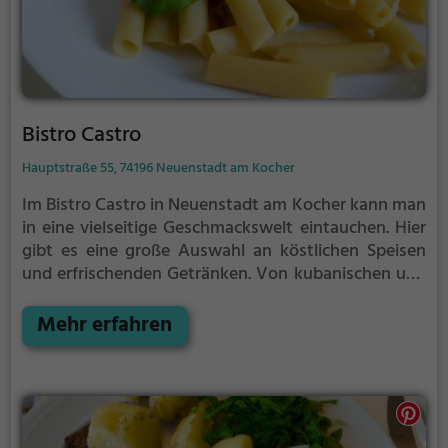
Bistro Castro
Hauptstraße 55, 74196 Neuenstadt am Kocher
Im Bistro Castro in Neuenstadt am Kocher kann man
in eine vielseitige Geschmackswelt eintauchen. Hier
gibt es eine große Auswahl an köstlichen Speisen
und erfrischenden Getränken. Von kubanischen und
lateinamerikanischen Spezialitäten über
vegetarische und gesunde Küche bis hin zu leckeren
Mehr erfahren
Burgern, italienischer Pizza und mediterranen
Gerichten – hier ist für jeden etwas dabei. Auch
Meeresfrüchte und Fischliebhaber sowie Veganer
kommen hier auf ihre Kosten. Dazu wird eine breite
Auswahl an Cocktails angeboten. Das Bistro Castro