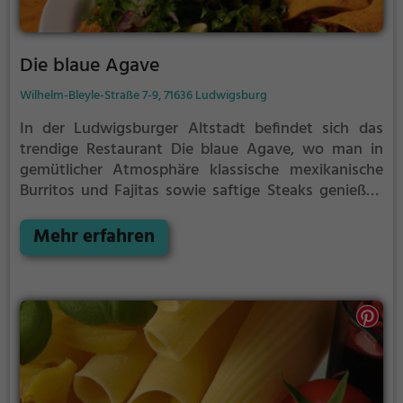
Die blaue Agave
Wilhelm-Bleyle-Straße 7-9, 71636 Ludwigsburg
In der Ludwigsburger Altstadt befindet sich das
trendige Restaurant Die blaue Agave, wo man in
gemütlicher Atmosphäre klassische mexikanische
Burritos und Fajitas sowie saftige Steaks genießen
kann. Die Terrasse lädt dazu ein, die
lateinamerikanischen Spezialitäten unter freiem
Mehr erfahren
Himmel zu genießen. Neben einer vielfältigen
Auswahl an Tequila-Cocktails werden auch Bier und
Wein angeboten. Für Gesundheitsbewusste und
Vegetarier gibt es zudem eine Auswahl an gesunden
und fleischlosen Gerichten. Hier kann man das bunte
Treiben der Altstadt beobachten, während man sich
durch die köstlichen Speisen und Getränke probiert.
Die blaue Agave ist der perfekte Ort, um einen