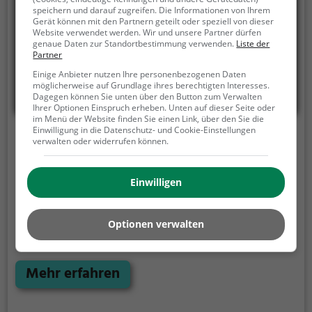
speichern und darauf zugreifen. Die Informationen von Ihrem
Gerät können mit den Partnern geteilt oder speziell von dieser
Website verwendet werden. Wir und unsere Partner dürfen
genaue Daten zur Standortbestimmung verwenden.
Liste der
Partner
Einige Anbieter nutzen Ihre personenbezogenen Daten
möglicherweise auf Grundlage ihres berechtigten Interesses.
Dagegen können Sie unten über den Button zum Verwalten
Ihrer Optionen Einspruch erheben. Unten auf dieser Seite oder
im Menü der Website finden Sie einen Link, über den Sie die
Einwilligung in die Datenschutz- und Cookie-Einstellungen
Mongole BBQ
verwalten oder widerrufen können.
Hauptstraße 54, 4040 Linz
Einwilligen
Man betritt das Mongole BBQ in Linz und wird
sofort von der angenehmen Atmosphäre und dem
stilvollen Ambiente eingenommen. Hier erwartet
Optionen verwalten
einen eine vielfältige Auswahl an japanischen,
gegrillten und asiatischen Gerichten, die alle frisch
zubereitet werden. Ob Fleischliebhaber oder
Mehr erfahren
Vegetarier, hier findet jeder etwas Passendes. Die
gesunden und reichhaltigen Gerichte überzeugen