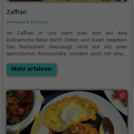
Zaffran
Domgasse 6, 4020 Linz
Im Zaffran in Linz kann man sich auf eine
kulinarische Reise durch Indien und Asien begeben.
Das Restaurant überzeugt nicht nur mit einer
gemütlichen Atmosphäre, sondern auch mit einem
vielfältigen Angebot an indischen und asiatischen
Speisen. Ob man sich für vegetarische oder vegane
Mehr erfahren
Gerichte entscheidet, hier kommt jeder Geschmack
auf seine Kosten. Die umfangreiche Auswahl an
Getränken rundet das gastronomische Erlebnis ab
und lädt dazu ein, sich gemeinsam mit Freunden
oder der Familie von exotischen Aromen verzaubern
zu lassen. Im Zaffran ist für jeden etwas dabei – ein
Ort, an dem man die Vielfalt der fernöstlichen Küche
genießen kann.