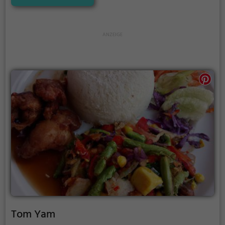
die mit frischen Zutaten zubereitet werden. Ob man
sich für traditionelle Nudelsuppen, gebratene
Nudeln oder ein leckeres Curry entscheidet, hier
kommt jeder auf seine Kosten. Dazu gibt es eine
breite Auswahl an erfrischenden Getränken, sodass
man das kulinarische Erlebnis in vollen Zügen
genießen kann. Mee Noodles and more ist definitiv
einen Besuch wert für alle, die die Vielfalt der
asiatischen Küche schätzen.
Tom Yam