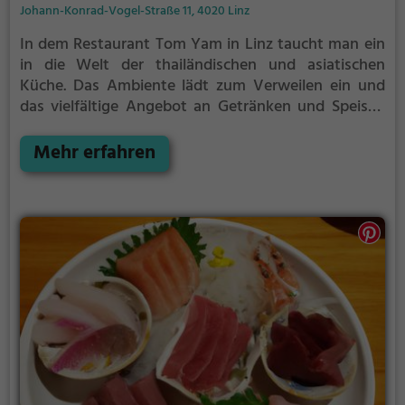
Johann-Konrad-Vogel-Straße 11, 4020 Linz
In dem Restaurant Tom Yam in Linz taucht man ein
in die Welt der thailändischen und asiatischen
Küche. Das Ambiente lädt zum Verweilen ein und
das vielfältige Angebot an Getränken und Speisen
lässt keine Wünsche offen. Egal ob man vegetarisch,
vegan oder doch lieber mit Fleisch genießen möchte,
Mehr erfahren
hier wird man sicherlich fündig. Die Auswahl an
Currys und anderen traditionellen Gerichten ist
ebenso vielfältig wie köstlich. Tom Yam bietet somit
für jeden Geschmack das Passende und verspricht
ein kulinarisches Erlebnis der besonderen Art.