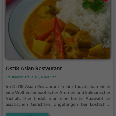
wird man kulinarisch auf höchstem Niveau
verwöhnt. Wer also auf der Suche nach einem
authentischen asiatischen Restaurant ist, in dem
man die Vielfalt der asiatischen Küche genießen
kann, ist im Jadegarten in Linz genau richtig.
Ost18 Asian Restaurant
Freistädter Straße 315, 4040 Linz
Im Ost18 Asian Restaurant in Linz taucht man ein in
eine Welt voller exotischer Aromen und kulinarischer
Vielfalt. Hier findet man eine breite Auswahl an
asiatischen Gerichten, angefangen bei köstlichen
vegetarischen und veganen Speisen bis hin zu