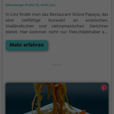
Altenberger Straße 70, 4040 Linz
In Linz findet man das Restaurant Grüne Papaya, das
eine vielfältige Auswahl an asiatischen,
thailändischen und vietnamesischen Gerichten
bietet. Hier kommen nicht nur Fleischliebhaber auf
ihre Kosten, denn das Restaurant überzeugt auch
mit einer großen Auswahl an vegetarischen und
Mehr erfahren
veganen Speisen. Besonders beliebt sind die
köstlichen Curry-Spezialitäten und die frischen
Biogerichte. Dazu kann man exotische Cocktails
genießen und sich von der entspannten Atmosphäre
verzaubern lassen. Auch halal-Speisen stehen auf
der Karte. Ein Besuch im Grüne Papaya ist ein
kulinarisches Erlebnis, das man sich nicht entgehen
lassen sollte.