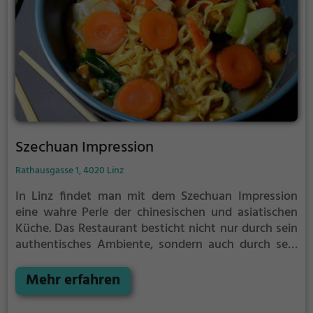
Szechuan Impression
Rathausgasse 1, 4020 Linz
In Linz findet man mit dem Szechuan Impression
eine wahre Perle der chinesischen und asiatischen
Küche. Das Restaurant besticht nicht nur durch sein
authentisches Ambiente, sondern auch durch sein
vielfältiges Angebot an Getränken und Speisen. Egal
ob Fleischliebhaber oder Vegetarier, hier kommt
Mehr erfahren
jeder auf seine Kosten. Die Speisekarte überzeugt
mit einer gelungenen Mischung aus traditionellen