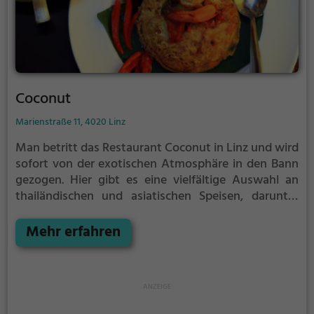
Coconut
Marienstraße 11, 4020 Linz
Man betritt das Restaurant Coconut in Linz und wird
sofort von der exotischen Atmosphäre in den Bann
gezogen. Hier gibt es eine vielfältige Auswahl an
thailändischen und asiatischen Speisen, darunter
auch vegetarische und vegane Gerichte. Das Menü
bietet eine große Auswahl an Currys und anderen
Mehr erfahren
köstlichen Gerichten, die die Sinne verzaubern. Das
Ambiente ist einladend und gemütlich, perfekt für
einen entspannten Abend mit Freunden oder der
Familie. Tauche ein in die Welt der exotischen
Aromen und genieße eine kulinarische Reise durch