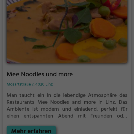
etwas dabei. Lily's Vietnam Kitchen verspricht
einzigartige Geschmackserlebnisse und eine
angenehme Zeit in Linz.
Mee Noodles und more
Mozartstraße 7, 4020 Linz
Man taucht ein in die lebendige Atmosphäre des
Restaurants Mee Noodles and more in Linz. Das
Ambiente ist modern und einladend, perfekt für
einen entspannten Abend mit Freunden oder
Familie. Die Speisekarte bietet eine Vielzahl an
asiatischen Gerichten und vegetarischen Optionen,
Mehr erfahren