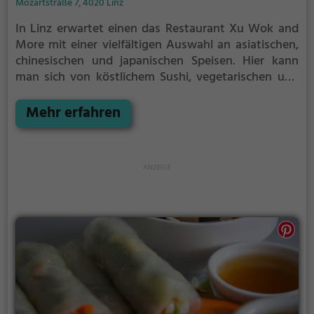
Mozartstraße 7, 4020 Linz
In Linz erwartet einen das Restaurant Xu Wok and
More mit einer vielfältigen Auswahl an asiatischen,
chinesischen und japanischen Speisen. Hier kann
man sich von köstlichem Sushi, vegetarischen und
veganen Gerichten verführen lassen. Das modern
gestaltete Ambiente lädt zum Verweilen ein und die
Mehr erfahren
umfangreiche Getränkekarte komplettiert das
Genusserlebnis. Wer auf der Suche nach einer
kulinarischen Reise durch Asien ist, wird hier sicher
fündig!