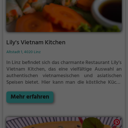
Lily's Vietnam Kitchen
Altstadt 1, 4020 Linz
In Linz befindet sich das charmante Restaurant Lily's
Vietnam Kitchen, das eine vielfältige Auswahl an
authentischen vietnamesischen und asiatischen
Speisen bietet. Hier kann man die köstliche Küche
Vietnams erleben und aus einer breiten Palette an
vegetarischen und veganen Gerichten wählen. Die
Mehr erfahren
gemütliche Atmosphäre lädt dazu ein, sich
kulinarisch verwöhnen zu lassen und in die
Geschmackswelt Asiens einzutauchen. Ob alleine,
mit Freunden oder der Familie, hier ist für jeden