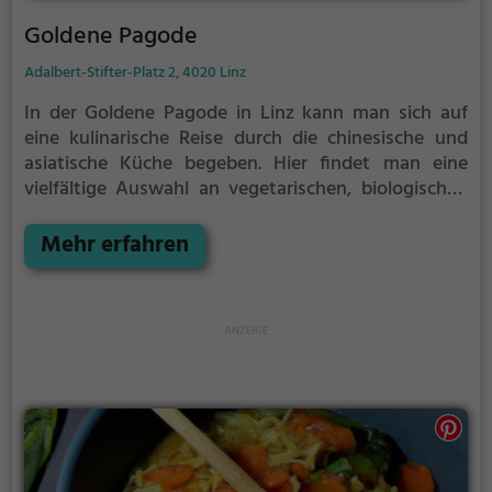
Goldene Pagode
Adalbert-Stifter-Platz 2, 4020 Linz
In der Goldene Pagode in Linz kann man sich auf
eine kulinarische Reise durch die chinesische und
asiatische Küche begeben. Hier findet man eine
vielfältige Auswahl an vegetarischen, biologischen
und veganen Gerichten, die auch anspruchsvolle
Genießer überzeugen. Das exotische Ambiente und
Mehr erfahren
die entspannte Atmosphäre laden dazu ein, sich
treiben zu lassen und die Köstlichkeiten zu genießen.
Egal ob man sich für traditionelle chinesische
Spezialitäten oder moderne Kreationen entscheidet,
hier wird jeder Gaumen verwöhnt. Die Goldene
Pagode ist ein Ort, an dem man fernöstliche
Genüsse in höchster Qualität erleben kann.