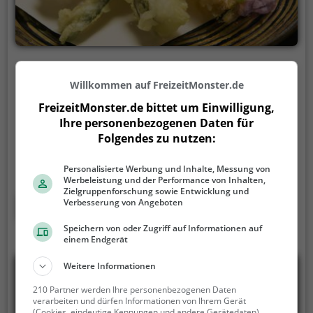
Asahii
Willkommen auf FreizeitMonster.de
Freistädter Straße 31, 4020 Linz
FreizeitMonster.de bittet um Einwilligung,
In Linz befindet sich das Restaurant Asahii, das mit
Ihre personenbezogenen Daten für
seiner vielfältigen Auswahl an japanischen und
Folgendes zu nutzen:
asiatischen Speisen besticht. Hier kann man in eine
erstklassige Atmosphäre eintauchen, das stilvolle
Personalisierte Werbung und Inhalte, Messung von
Werbeleistung und der Performance von Inhalten,
Ambiente genießen und sich von der Vielfalt an
Zielgruppenforschung sowie Entwicklung und
Sushi und vegetarischen Gerichten verführen lassen.
Mehr erfahren
Verbesserung von Angeboten
Egal, ob man sich für traditionelle japanische
Speichern von oder Zugriff auf Informationen auf
Köstlichkeiten oder asiatische Spezialitäten
einem Endgerät
interessiert, im Asahii wird man garantiert fündig.
Weitere Informationen
210 Partner werden Ihre personenbezogenen Daten
verarbeiten und dürfen Informationen von Ihrem Gerät
(Cookies, eindeutige Kennungen und andere Gerätedaten)