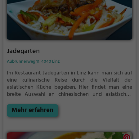
Jadegarten
Aubrunnerweg 11, 4040 Linz
Im Restaurant Jadegarten in Linz kann man sich auf
eine kulinarische Reise durch die Vielfalt der
asiatischen Küche begeben. Hier findet man eine
breite Auswahl an chinesischen und asiatischen
Gerichten, darunter auch vegetarische Spezialitäten.
Die angenehme Atmosphäre lädt zum Verweilen ein,
Mehr erfahren
während man sich von den kompetenten und
freundlichen Mitarbeitern verwöhnen lässt. Egal ob
man sich für klassische chinesische Gerichte oder
moderne Kreationen entscheidet, im Jadegarten