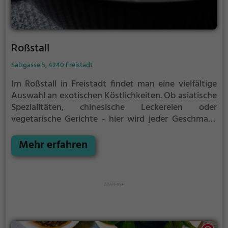
Roßstall
Salzgasse 5, 4240 Freistadt
Im Roßstall in Freistadt findet man eine vielfältige
Auswahl an exotischen Köstlichkeiten. Ob asiatische
Spezialitäten, chinesische Leckereien oder
vegetarische Gerichte - hier wird jeder Geschmack
bedient. Das stilvolle Ambiente lädt zum Verweilen
ein und die breite Getränkeauswahl rundet das
Mehr erfahren
Gastronomieerlebnis ab. Tauche ein in die Welt von
Roßstall und genieße ein kulinarisches Abenteuer für
alle Sinne.