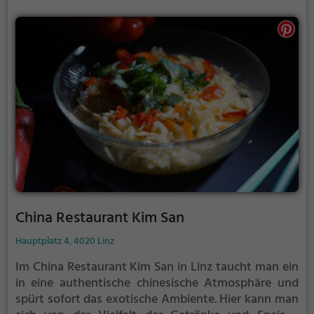
Klassikern und innovativen Kreationen. Tauche ein in
die Welt der Szechuan-Küche und erlebe einen
kulinarischen Genuss, der alle Sinne anspricht. Wer
sich auf eine Reise in die fernöstliche Gastronomie
begeben möchte, ist im Szechuan Impression genau
richtig.
China Restaurant Kim San
Hauptplatz 4, 4020 Linz
Im China Restaurant Kim San in Linz taucht man ein
in eine authentische chinesische Atmosphäre und
spürt sofort das exotische Ambiente. Hier kann man