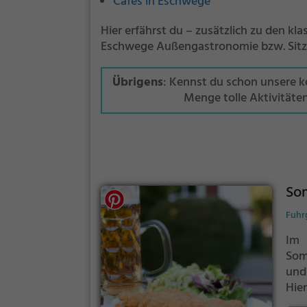
Cafés in Eschwege
Hier erfährst du – zusätzlich zu den kl
Eschwege Außengastronomie bzw. Sitzp
Übrigens
: Kennst du schon unsere 
Menge tolle Aktivitäte
So
Fuhr
Im 
Som
und
Hie
deu