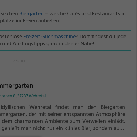
assischen
Biergärten
– welche Cafés und Restaurants in
lätze im Freien anbieten:
kostenlose
Freizeit-Suchmaschine
? Dort findest du jede
n und Ausflugstipps ganz in deiner Nähe!
mmergarten
graben 8, 37287 Wehretal
idyllischen Wehretal findet man den Biergarten
mergarten, der mit seiner entspannten Atmosphäre
 dem charmanten Ambiente zum Verweilen einlädt.
r genießt man nicht nur ein kühles Bier, sondern auch
tsche Spezialitäten und regionale Köstlichkeiten. Ob