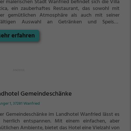
er malerischen Stadt Wanfried befindet sich die Villa
tica, ein zauberhaftes Restaurant, das sowohl mit
ner gemütlichen Atmosphäre als auch mit seiner
lfältigen Auswahl an Getränken und Speisen
rzeugt. Hier kann man in entspannter Atmosphäre
ehr erfahren
 kühles Bier genießen und sich von der traditionellen
tschen und regionalen Küche verwöhnen lassen. Das
taurant lädt dazu ein, in entspannter Runde zu
weilen, zu genießen und das reichhaltige Angebot zu
unden. Ein Besuch in der Villa Rustica verspricht
inarische Vielfalt und Genussmomente für jeden
chmack.
ndhotel Gemeindeschänke
nger 1, 37281 Wanfried
der Gemeindeschänke im Landhotel Wanfried lässt es
h herrlich entspannen. Mit einem einfachen, aber
ütlichen Ambiente, bietet das Hotel eine Vielzahl von