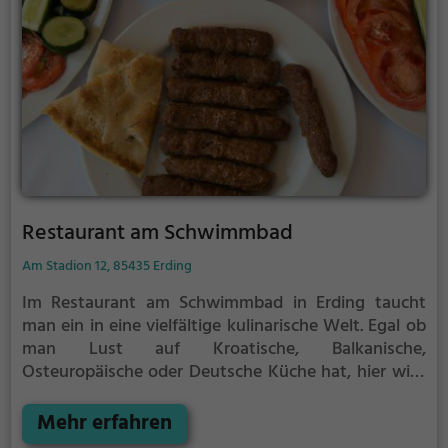
Restaurant am Schwimmbad
Am Stadion 12, 85435 Erding
Im Restaurant am Schwimmbad in Erding taucht
man ein in eine vielfältige kulinarische Welt. Egal ob
man Lust auf Kroatische, Balkanische,
Osteuropäische oder Deutsche Küche hat, hier wird
man fündig. Das Restaurant bietet eine breite
Palette an gesunden Gerichten und Europäischen
Mehr erfahren
Spezialitäten an. Die entspannte Atmosphäre und