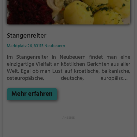
Stangenreiter
Marktplatz 26, 83115 Neubeuern
Im Stangenreiter in Neubeuern findet man eine
einzigartige Vielfalt an köstlichen Gerichten aus aller
Welt. Egal ob man Lust auf kroatische, balkanische,
osteuropäische, deutsche, europäische,
mexikanische oder lateinamerikanische Küche hat –
hier wird jeder Gaumen verwöhnt. Zudem bietet das
Mehr erfahren
Restaurant auch gesunde Gerichte an, die sowohl
lecker als auch nahrhaft sind. Die gemütliche
Atmosphäre lädt zum Verweilen ein, während man
die große Auswahl an Getränken genießt. Ein Besuch
im Stangenreiter verspricht ein kulinarisches
Abenteuer der besonderen Art.