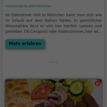
Geibelstraße 10, 81679 München
Im Dalmatiner Grill in München kann man sich wie
im Urlaub auf dem Balkan fühlen. In gemütlicher
Atmosphäre lässt es sich hier herrlich speisen und
genießen. Ob Cevapcici oder Palatschinken, hier wird
man mit traditioneller kroatischer und balkanischer
Küche verwöhnt. Die Terrasse lädt dazu ein, das
Mehr erfahren
erlebnisreiche Treiben der Stadt bei entspanntem
Beisammensein zu beobachten. Das Restaurant
besticht durch seine authentischen Gerichte und
lädt dazu ein, die Vielfalt der osteuropäischen Küche
kennenzulernen. Wer sich gerne kulinarisch
verwöhnen lassen möchte, ist hier genau richtig.