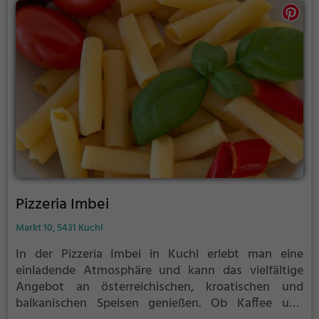
und man kann sich auf eine authentische und
geschmackvolle Erfahrung freuen. Egal ob man auf
der Suche nach einem gemütlichen Abendessen
oder einem geselligen Treffen ist, die Pizzeria Bella
Palma Sandwirt bietet für jeden Anlass und
Geschmack das Passende.
Pizzeria Imbei
Markt 10, 5431 Kuchl
In der Pizzeria Imbei in Kuchl erlebt man eine
einladende Atmosphäre und kann das vielfältige
Angebot an österreichischen, kroatischen und
balkanischen Speisen genießen. Ob Kaffee und