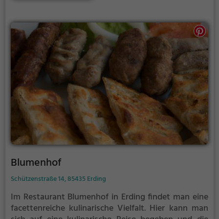
das gemütliche Ambiente laden dazu ein, die Vielfalt
der Getränke- und Speisekarte zu erkunden. Hier
wird jeder Gaumen verwöhnt und jeder Geschmack
getroffen. Wer gerne Neues entdeckt und die Vielfalt
der europäischen Küche genießen möchte, ist im
Restaurant am Schwimmbad genau richtig.
Blumenhof
Schützenstraße 14, 85435 Erding
Im Restaurant Blumenhof in Erding findet man eine
facettenreiche kulinarische Vielfalt. Hier kann man