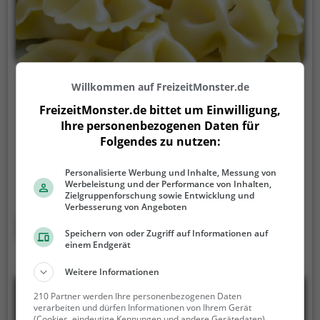
Dalmatino
Willkommen auf FreizeitMonster.de
FreizeitMonster.de bittet um Einwilligung,
Am Priel 1, 85560 Ebersberg
Ihre personenbezogenen Daten für
In dem Restaurant Dalmatino in Ebersberg taucht
Folgendes zu nutzen:
man ein in eine gemütliche Atmosphäre und spürt
das mediterrane Ambiente. Hier genießt man eine
Personalisierte Werbung und Inhalte, Messung von
Werbeleistung und der Performance von Inhalten,
vielfältige Auswahl an Getränken und Speisen, von
Zielgruppenforschung sowie Entwicklung und
Grillgerichten über Pizza bis hin zu gesunden
Verbesserung von Angeboten
Köstlichkeiten. Ob Bier, Kaffee oder Cocktails, hier ist
Mehr erfahren
Speichern von oder Zugriff auf Informationen auf
für jeden Geschmack etwas dabei. Egal ob man Lust
einem Endgerät
auf Deutsch, Kroatisch, Italienisch oder Balkanisch
hat, hier wird man kulinarisch verwöhnt. Auch für
Weitere Informationen
Frühaufsteher gibt es leckeres Frühstück und für
210 Partner werden Ihre personenbezogenen Daten
Naschkatzen verführerischen Kuchen. Das
verarbeiten und dürfen Informationen von Ihrem Gerät
(Cookies, eindeutige Kennungen und andere Gerätedaten)