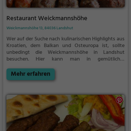
Restaurant Weickmannshöhe
Weickmannshöhe 13, 84036 Landshut
Wer auf der Suche nach kulinarischen Highlights aus
Kroatien, dem Balkan und Osteuropa ist, sollte
unbedingt die Weickmannshöhe in Landshut
besuchen. Hier kann man in gemütlicher
Atmosphäre die Vielfalt der osteuropäischen Küche
erleben und gesunde, leckere Gerichte genießen. Das
Mehr erfahren
Restaurant bietet zudem ein breites Angebot an
Getränken, sodass für jeden Geschmack etwas dabei
ist. Tauche ein in die faszinierende Welt der
osteuropäischen Küche und lass dich von der
Weickmannshöhe verwöhnen!