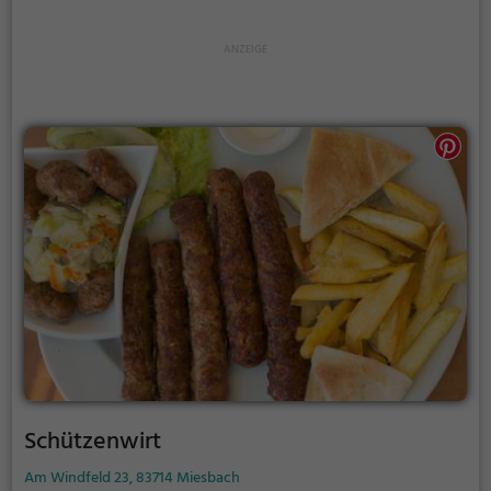
gesunde vegetarische Optionen - für jeden
Geschmack ist etwas dabei. Dazu gibt es eine breite
Auswahl an Getränken, von erlesenen Weinen bis
hin zu erfrischenden Cocktails. Das rustikale
Ambiente und die freundliche Bedienung runden das
Genusserlebnis ab. Der Brückenwirt ist der ideale Ort
für gesellige Abende und genussvolle Stunden - hier
schmeckt man die Leidenschaft für gutes Essen!
Schützenwirt
Am Windfeld 23, 83714 Miesbach