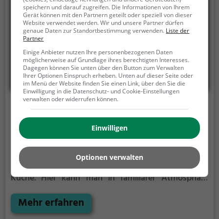
Restaurant Dalmatino bietet eine bunte Mischung
speichern und darauf zugreifen. Die Informationen von Ihrem
aus Regionalküche und osteuropäischen
Gerät können mit den Partnern geteilt oder speziell von dieser
Spezialitäten und lädt zum Genießen in entspannter
Website verwendet werden. Wir und unsere Partner dürfen
genaue Daten zur Standortbestimmung verwenden.
Liste der
Atmosphäre ein.
Partner
Einige Anbieter nutzen Ihre personenbezogenen Daten
möglicherweise auf Grundlage ihres berechtigten Interesses.
Dagegen können Sie unten über den Button zum Verwalten
Ihrer Optionen Einspruch erheben. Unten auf dieser Seite oder
im Menü der Website finden Sie einen Link, über den Sie die
Einwilligung in die Datenschutz- und Cookie-Einstellungen
verwalten oder widerrufen können.
Brückenwirt
Göttinger Straße 1, 83052 Bruckmühl
Einwilligen
Im idyllischen Bruckmühl befindet sich der
Brückenwirt, ein echtes Juwel für Liebhaber von
Optionen verwalten
kroatischer, balkanischer und osteuropäischer
Küche. Hier kann man in familiärer Atmosphäre
traditionelle Gerichte genießen und sich von der
Vielfalt der Speisen überraschen lassen. Egal ob
Mehr erfahren
herzhafte Fleischgerichte, frischer Fisch oder