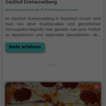
Gasthof Dreisesselberg
Berchtesgadener Straße 75, 83457 Bayerisch Gmain
Im Gasthof Dreisesselberg in Bayerisch Gmain wird
man von einer traditionellen und gemütlichen
Atmosphäre begrüßt. Hier genießt man eine Vielfalt
an bayerischen und regionalen Spezialitäten, aber
auch köstliche Gerichte aus der deutschen,
kroatischen und balkanischen Küche. Die
Mehr erfahren
Speisekarte bietet zudem eine Auswahl an
gesunden Gerichten, die sowohl den Gaumen als
auch die Gesundheit erfreuen. Das Ambiente lädt
dazu ein, sich zurückzulehnen und das breite
Angebot an Getränken zu genießen. Der Gasthof
Dreisesselberg ist ein Ort, an dem man Kulinarik und
Tradition in vollen Zügen erleben kann.