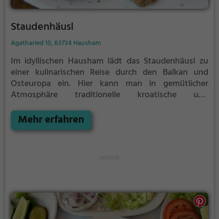
Staudenhäusl
Agatharied 10, 83734 Hausham
Im idyllischen Hausham lädt das Staudenhäusl zu
einer kulinarischen Reise durch den Balkan und
Osteuropa ein. Hier kann man in gemütlicher
Atmosphäre traditionelle kroatische und
balkanische Spezialitäten genießen. Das vielfältige
Angebot umfasst gesunde Gerichte, die mit frischen
Mehr erfahren
Zutaten zubereitet werden. Ob allein, mit der Familie
oder Freunden - im Staudenhäusl findet man für
jeden Geschmack das passende Gericht.