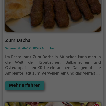
Zum Dachs
Säbener Straße 173, 81547 München
Im Restaurant Zum Dachs in München kann man in
die Welt der Kroatischen, Balkanischen und
Osteuropäischen Küche eintauchen. Das gemütliche
Ambiente lädt zum Verweilen ein und das vielfältige
Angebot an Getränken und Speisen bietet für jeden
Geschmack etwas. Ob traditionelle Spezialitäten
Mehr erfahren
oder moderne Interpretationen, hier findet man
kulinarische Highlights, die den Gaumen verwöhnen.
Ein Besuch im Zum Dachs verspricht ein