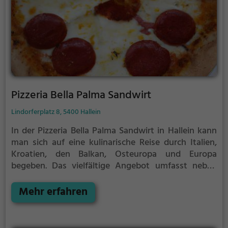
Pizzeria Bella Palma Sandwirt
Lindorferplatz 8, 5400 Hallein
In der Pizzeria Bella Palma Sandwirt in Hallein kann
man sich auf eine kulinarische Reise durch Italien,
Kroatien, den Balkan, Osteuropa und Europa
begeben. Das vielfältige Angebot umfasst neben
klassischer Pizza auch vegetarische, vegane und
mediterrane Gerichte. Das gemütliche Ambiente lädt
Mehr erfahren
dazu ein, sich mit Freunden zu treffen und bei einer
vielfältigen Auswahl an Getränken den Abend zu
genießen. Hier ist für jeden Geschmack etwas dabei