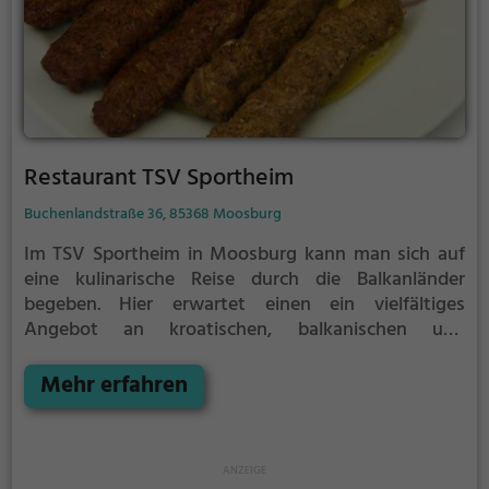
Restaurant TSV Sportheim
Buchenlandstraße 36, 85368 Moosburg
Im TSV Sportheim in Moosburg kann man sich auf
eine kulinarische Reise durch die Balkanländer
begeben. Hier erwartet einen ein vielfältiges
Angebot an kroatischen, balkanischen und
osteuropäischen Spezialitäten, die mit viel Liebe zum
Detail zubereitet werden. Das gemütliche Ambiente
Mehr erfahren
lädt dazu ein, sich zurückzulehnen, das reichhaltige
Angebot an Getränken zu genießen und die
exotischen Geschmackserlebnisse zu entdecken.
Egal ob Fleischliebhaber oder Vegetarier, hier findet