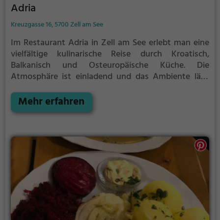
Adria
Kreuzgasse 16, 5700 Zell am See
Im Restaurant Adria in Zell am See erlebt man eine
vielfältige kulinarische Reise durch Kroatisch,
Balkanisch und Osteuropäische Küche. Die
Atmosphäre ist einladend und das Ambiente lädt
zum Verweilen ein. Hier genießt man eine große
Auswahl an Cocktails und kann Halal-Speisen sowie
Mehr erfahren
vegetarische Gerichte probieren. Tauche ein in die
Welt des Adria und erlebe eine einzigartige
gastronomische Erfahrung.