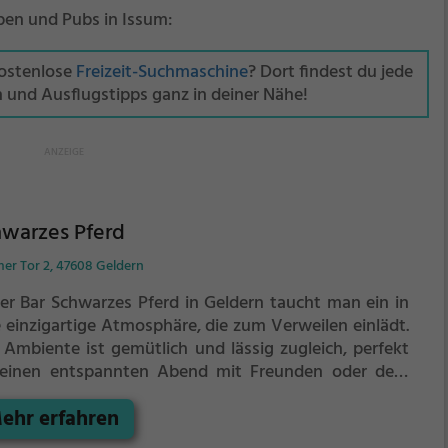
ipen und Pubs in Issum:
kostenlose
Freizeit-Suchmaschine
? Dort findest du jede
n und Ausflugstipps ganz in deiner Nähe!
hwarzes Pferd
mer Tor 2, 47608 Geldern
der Bar Schwarzes Pferd in Geldern taucht man ein in
e einzigartige Atmosphäre, die zum Verweilen einlädt.
 Ambiente ist gemütlich und lässig zugleich, perfekt
 einen entspannten Abend mit Freunden oder dem
rtner. Hier findet man ein vielfältiges
ehr erfahren
ränkeangebot, von erfrischendem Bier über edlen
 bis hin zu kreativen Cocktails. Auch die Speisekarte