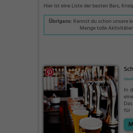
Hier ist eine Liste der besten Bars, Kne
Übrigens
: Kennst du schon unsere 
Menge tolle Aktivitäte
Sc
Issu
In 
ein
Das
für
Pa
M
Get
Wein