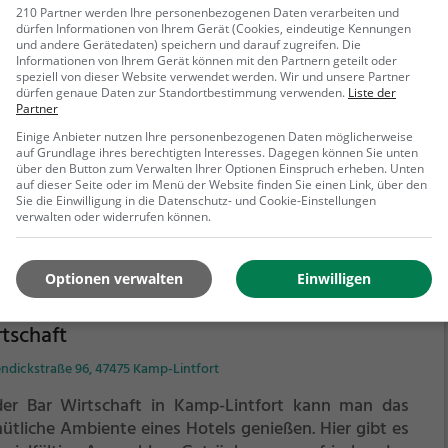
210 Partner werden Ihre personenbezogenen Daten verarbeiten und
trachtklause
dürfen Informationen von Ihrem Gerät (Cookies, eindeutige Kennungen
und andere Gerätedaten) speichern und darauf zugreifen. Die
scher Weg 11A, 47608 Geldern
Informationen von Ihrem Gerät können mit den Partnern geteilt oder
speziell von dieser Website verwendet werden. Wir und unsere Partner
dürfen genaue Daten zur Standortbestimmung verwenden.
Liste der
der Eintrachtklause in Geldern kann man die perfekte
Partner
chung aus Gemütlichkeit und Geselligkeit erleben.
Einige Anbieter nutzen Ihre personenbezogenen Daten möglicherweise
r trifft man sich, um in entspannter Atmosphäre bei
auf Grundlage ihres berechtigten Interesses. Dagegen können Sie unten
em kühlen Bier oder einem guten Glas Wein den
über den Button zum Verwalten Ihrer Optionen Einspruch erheben. Unten
auf dieser Seite oder im Menü der Website finden Sie einen Link, über den
erabend zu genießen. Das vielfältige Angebot an
Sie die Einwilligung in die Datenschutz- und Cookie-Einstellungen
ehr erfahren
ränken und Speisen lässt keine Wünsche offen und
verwalten oder widerrufen können.
gt dafür, dass für jeden Geschmack etwas dabei ist.
lleine, mit Freunden oder in großer Runde, hier fühlt
Optionen verwalten
Einwilligen
sich direkt wohl. Die Eintrachtklause ist der perfekte
, um dem Alltag zu entfliehen und einfach mal
uschalten.
tschaft
ndickstraße 96, 47475 Kamp-Lintfort
der Bar Wirtschaft in Kamp-Lintfort kann man das
ütliche Ambiente eines Hotels genießen. Hier gibt es