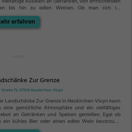
e vielfältige Auswahl an Getränken, von erfrischenden
ren bis hin zu edlen Weinen. Ob man sich im
taurant verwöhnen lässt oder in der freundlichen Bar
ehr erfahren
spannt, das zwanglose Hotel bietet für jeden
chmack etwas. Zudem können Gäste den Innenpool,
 Spa und den Fitnessraum nutzen. Die Zimmer sind
fortabel eingerichtet und bieten kostenloses WLAN.
 Bar Wirtschaft ist der ideale Ort, um den Tag in
spannter Atmosphäre ausklingen zu lassen. Mit
stenlosem Parkplatz und zahlreichen
izeitmöglichkeiten in der Umgebung, ist das Hotel ein
fekter Ausgangspunkt für einen unvergesslichen
ndschänke Zur Grenze
enthalt.
r Straße 75, 47506 Neukirchen-Vluyn
der Landschänke Zur Grenze in Neukirchen-Vluyn kann
 eine gemütliche Atmosphäre und ein vielfältiges
ebot an Getränken und Speisen genießen. Egal ob
 ein kühles Bier oder einen edlen Wein bevorzugt,
r wird man fündig. Das rustikale Ambiente lädt zum