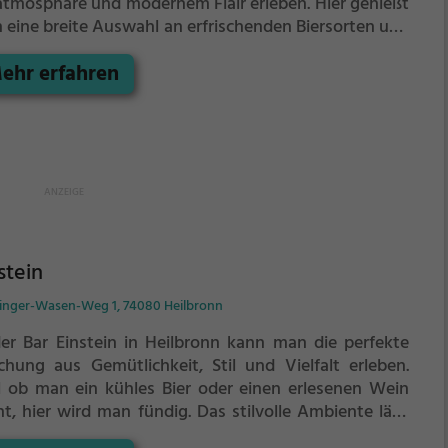
atmosphäre und modernem Flair erleben. Hier genießt
 eine breite Auswahl an erfrischenden Biersorten und
uisiten Weinen. Die freundlichen Mitarbeiter sorgen
ehr erfahren
ts dafür, dass man sich wohl fühlt und sich von der
tischen Welt draußen entspannen kann. Ob allein, mit
unden oder Familie, hier findet man immer das
sende Getränk. Dazu werden köstliche Snacks und
ine Gerichte angeboten, die jeden Besuch zu einem
ussvollen Erlebnis machen. Tauche ein in die
ladende Atmosphäre der Pilsstube Neckartal und
ebe unvergessliche Momente bei einem kühlen Bier
r einem edlen Tropfen Wein.
stein
inger-Wasen-Weg 1, 74080 Heilbronn
der Bar Einstein in Heilbronn kann man die perfekte
chung aus Gemütlichkeit, Stil und Vielfalt erleben.
l ob man ein kühles Bier oder einen erlesenen Wein
ht, hier wird man fündig. Das stilvolle Ambiente lädt
u ein, sich zurückzulehnen und die große Auswahl an