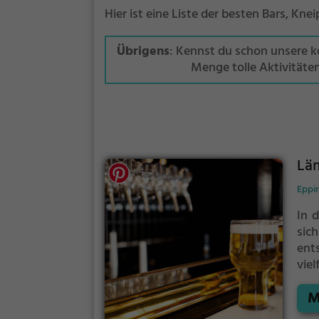
Hier ist eine Liste der besten Bars, Kne
Übrigens
: Kennst du schon unsere 
Menge tolle Aktivitäte
Lä
Eppin
In 
sic
ent
vie
gez
M
und
ein