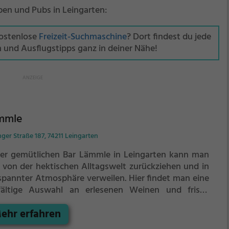
ipen und Pubs in Leingarten:
kostenlose
Freizeit-Suchmaschine
? Dort findest du jede
n und Ausflugstipps ganz in deiner Nähe!
mmle
ger Straße 187, 74211 Leingarten
der gemütlichen Bar Lämmle in Leingarten kann man
h von der hektischen Alltagswelt zurückziehen und in
spannter Atmosphäre verweilen. Hier findet man eine
lfältige Auswahl an erlesenen Weinen und frisch
apftem Bier. Das Ambiente lädt zum Verweilen ein
ehr erfahren
 lädt dazu ein, sich bei einem leckeren Drink oder
em Snack aus der kleinen, aber feinen Speisekarte