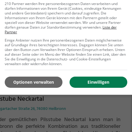
210 Partner werden Ihre personenbezogenen Daten verarbeiten und
Däle
dürfen Informationen von Ihrem Gerät (Cookies, eindeutige Kennungen
und andere Gerätedaten) speichern und darauf zugreifen. Die
annstraße, 74078 Heilbronn
Informationen von Ihrem Gerät können mit den Partnern geteilt oder
speziell von dieser Website verwendet werden. Wir und unsere Partner
dürfen genaue Daten zur Standortbestimmung verwenden.
Liste der
eilbronn findet man die charmante Bar S' Däle, die mit
Partner
em rustikalen Ambiente und einer breiten Auswahl an
Einige Anbieter nutzen Ihre personenbezogenen Daten möglicherweise
ränken und Speisen überzeugt. Hier kann man in
auf Grundlage ihres berechtigten Interesses. Dagegen können Sie unten
ütlicher Atmosphäre ein frisch gezapftes Bier oder
über den Button zum Verwalten Ihrer Optionen Einspruch erheben. Unten
auf dieser Seite oder im Menü der Website finden Sie einen Link, über den
en edlen Tropfen Wein genießen. Die Bar bietet nicht
Sie die Einwilligung in die Datenschutz- und Cookie-Einstellungen
ehr erfahren
 eine vielfältige Getränkekarte, sondern auch leckere
verwalten oder widerrufen können.
cks und kleine Gerichte, die das Herz jedes
nschmeckers höherschlagen lassen. Egal ob man sich
Optionen verwalten
Einwilligen
 Freunden auf einen Drink treffen möchte oder auf der
he nach einem Ort für ein entspanntes Dinner ist, in
 Bar S' Däle ist man immer bestens aufgehoben. Ein
sstube Neckartal
ch lohnt sich in jedem Fall!
gartacher Straße 26, 74080 Heilbronn
der gemütlichen Pilsstube Neckartal kann man in
lbronn die perfekte Kombination aus traditioneller