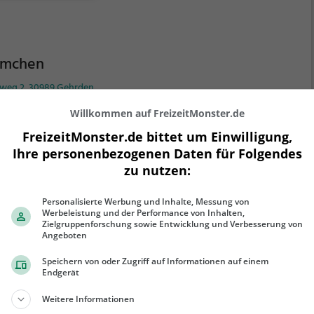
sche offen.
rmchen
nweg 2, 30989 Gehrden
 Türmchen in Gehrden ist ein beliebter Treffpunkt für
Willkommen auf FreizeitMonster.de
ießer. Hier kann man in gemütlicher Atmosphäre
FreizeitMonster.de bittet um Einwilligung,
spannte Abende verbringen und sich durch die
Ihre personenbezogenen Daten für Folgendes
lfältige Auswahl an Bieren und Weinen probieren. Ob
zu nutzen:
ein, mit Freunden oder Familie - das Türmchen bietet
ehr erfahren
 jeden das passende Getränk. Dazu werden leckere
Personalisierte Werbung und Inhalte, Messung von
cks und kleine Gerichte serviert, die den Besuch
Werbeleistung und der Performance von Inhalten,
fekt abrunden. Die Bar ist ein Ort, an dem man sich
Zielgruppenforschung sowie Entwicklung und Verbesserung von
Angeboten
lfühlt und in geselliger Runde den Alltag hinter sich
en kann.
Speichern von oder Zugriff auf Informationen auf einem
Endgerät
Weitere Informationen