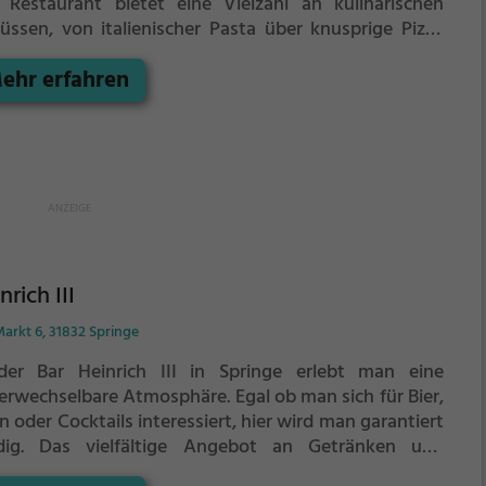
 Restaurant bietet eine Vielzahl an kulinarischen
üssen, von italienischer Pasta über knusprige Pizza
 hin zu mediterranen Spezialitäten. Auch Vegetarier
ehr erfahren
men hier voll auf ihre Kosten. In der warmen
reszeit lädt ein schöner Außenbereich zum Verweilen
. Neben köstlichen Speisen gibt es eine große Auswahl
erfrischenden Getränken, Kaffee und Kuchen sowie
keres Frühstück. Abends kann man bei einem leckeren
tail den Tag ausklingen lassen. Singh's Carpaccio ist
 Ort, an dem Genuss großgeschrieben wird und man
 einfach wohlfühlt.
nrich III
arkt 6, 31832 Springe
der Bar Heinrich III in Springe erlebt man eine
erwechselbare Atmosphäre. Egal ob man sich für Bier,
 oder Cocktails interessiert, hier wird man garantiert
dig. Das vielfältige Angebot an Getränken und
isen lädt zum Verweilen ein und lässt keine Wünsche