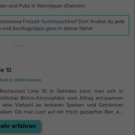
eipen und Pubs in Wennigsen (Deister):
kostenlose
Freizeit-Suchmaschine
? Dort findest du jede
n und Ausflugstipps ganz in deiner Nähe!
ie 10
arkt 6, 30989 Gehrden
Restaurant Linie 10 in Gehrden kann man sich in
ütlicher Bistro-Atmosphäre vom Alltag entspannen
 eine Vielzahl an leckeren Speisen und Getränken
ießen. Ob man Lust auf ein frisch gezapftes Bier, ein
s Wein oder einen exotischen Cocktail hat, hier wird
ehr erfahren
garantiert fündig. Die vielfältige Speisekarte bietet
 jeden Geschmack das Passende und lässt keine