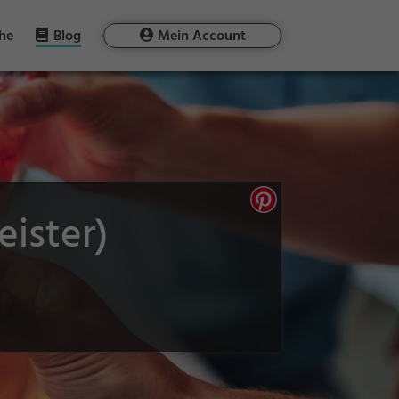
he
Blog
Mein Account
ister)