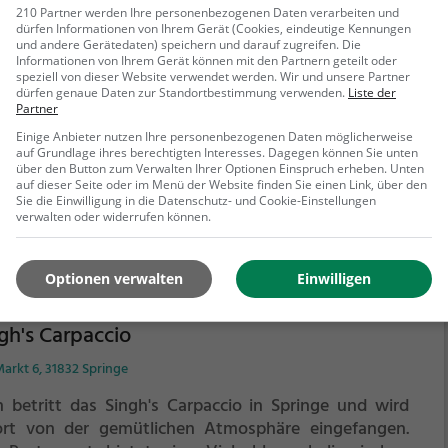
210 Partner werden Ihre personenbezogenen Daten verarbeiten und
schen Hus
dürfen Informationen von Ihrem Gerät (Cookies, eindeutige Kennungen
und andere Gerätedaten) speichern und darauf zugreifen. Die
 Straße 8, 30989 Gehrden
Informationen von Ihrem Gerät können mit den Partnern geteilt oder
speziell von dieser Website verwendet werden. Wir und unsere Partner
dürfen genaue Daten zur Standortbestimmung verwenden.
Liste der
der Bar Hischen Hus in Gehrden kann man sich auf eine
Partner
lfältige Auswahl an Getränken und Speisen freuen.
Einige Anbieter nutzen Ihre personenbezogenen Daten möglicherweise
l ob Bier, Wein oder Cocktails - hier ist für jeden
auf Grundlage ihres berechtigten Interesses. Dagegen können Sie unten
chmack etwas dabei. Tauche ein in die gemütliche
über den Button zum Verwalten Ihrer Optionen Einspruch erheben. Unten
auf dieser Seite oder im Menü der Website finden Sie einen Link, über den
osphäre, spüre das rustikale Ambiente und genieße
Sie die Einwilligung in die Datenschutz- und Cookie-Einstellungen
ehr erfahren
 entspannte Stimmung. Ob alleine, mit Freunden oder
verwalten oder widerrufen können.
Familie - hier kann man den Alltag hinter sich lassen
 sich verwöhnen lassen. Ein Besuch in der Bar Hischen
Optionen verwalten
Einwilligen
verspricht ein kulinarisches Erlebnis für alle Sinne.
gh's Carpaccio
arkt 6, 31832 Springe
 betritt das Singh's Carpaccio in Springe und wird
ort von der gemütlichen Atmosphäre eingefangen.