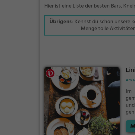
Hier ist eine Liste der besten Bars, Kn
Übrigens
: Kennst du schon unsere 
Menge tolle Aktivitäte
Lin
Am M
Im 
gem
und
gen
Gla
M
man 
für